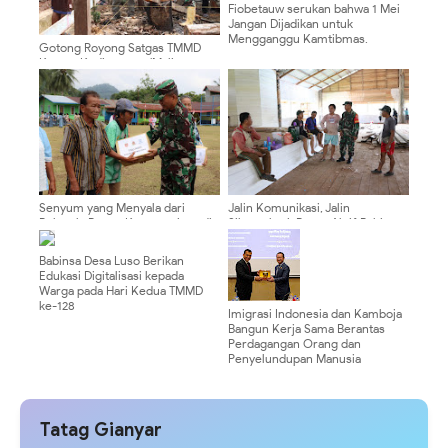
Fiobetauw serukan bahwa 1 Mei
Jangan Dijadikan untuk
Mengganggu Kamtibmas.
Gotong Royong Satgas TMMD
Ke-128 Kodim 0910/Malinau
Wujudkan RTLH Layak Huni di
Desa Luso
Senyum yang Menyala dari
Jalin Komunikasi, Jalin
Pelosok: Potret Kemanusiaan di
Silaturahmi: Peran Aktif Babinsa
TMMD Ke-128 Kodim
Desa Luso Jadi Pilar Kedekatan
0910/Malinau
TNI dengan Masyarakat
Babinsa Desa Luso Berikan
Edukasi Digitalisasi kepada
Warga pada Hari Kedua TMMD
ke-128
Imigrasi Indonesia dan Kamboja
Bangun Kerja Sama Berantas
Perdagangan Orang dan
Penyelundupan Manusia
Tatag Gianyar