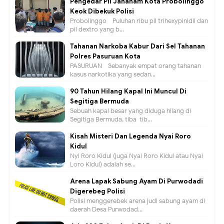
Pengedar Pil Jahanam Kota Probolinggo
Keok Dibekuk Polisi
Probolinggo - Puluhan ribu pil trihexypinidil dan
pil dextro yang b...
Tahanan Narkoba Kabur Dari Sel Tahanan
Polres Pasuruan Kota
PASURUAN - Sebanyak empat orang tahanan
kasus narkotika yang sedan...
90 Tahun Hilang Kapal Ini Muncul Di
Segitiga Bermuda
Sebuah kapal besar yang diduga hilang di
Segitiga Bermuda, tiba-tib...
Kisah Misteri Dan Legenda Nyai Roro
Kidul
Nyi Roro Kidul (juga Nyai Roro Kidul atau Nyai
Loro Kidul) adalah se...
Arena Lapak Sabung Ayam Di Purwodadi
Digerebeg Polisi
Polisi menggerebek arena judi sabung ayam di
daerah Desa Purwodad...