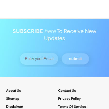
SUBSCRIBE
here
To Receive New
Updates
About Us
Contact Us
Sitemap
Privacy Policy
Disclaimer
Terms Of Service