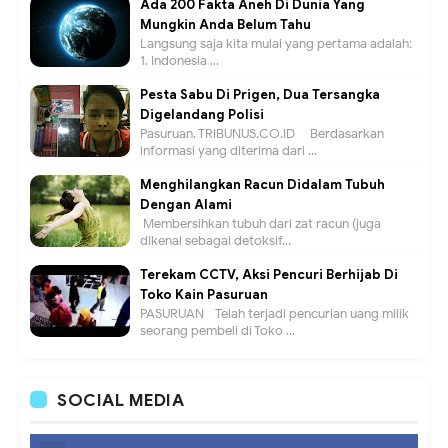
Ada 200 Fakta Aneh Di Dunia Yang
Mungkin Anda Belum Tahu
Langsung saja kita mulai yang pertama adalah:
1. Indonesia ...
Pesta Sabu Di Prigen, Dua Tersangka
Digelandang Polisi
Pasuruan, TRIBUNUS.CO.ID - Berdasarkan
informasi yang diterima dari ...
Menghilangkan Racun Didalam Tubuh
Dengan Alami
Membersihkan tubuh dari zat racun (juga
dikenal sebagai detoksif...
Terekam CCTV, Aksi Pencuri Berhijab Di
Toko Kain Pasuruan
PASURUAN - Telah terjadi pencurian uang milik
seorang pembeli di Toko ...
SOCIAL MEDIA