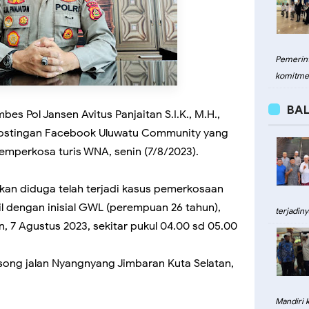
Pemerint
komitme
BAL
es Pol Jansen Avitus Panjaitan S.I.K., M.H.,
l postingan Facebook Uluwatu Community yang
 memperkosa turis WNA, senin (7/8/2023).
n diduga telah terjadi kasus pemerkosaan
l dengan inisial GWL (perempuan 26 tahun),
terjadiny
in, 7 Agustus 2023, sekitar pukul 04.00 sd 05.00
song jalan Nyangnyang Jimbaran Kuta Selatan,
Mandiri 