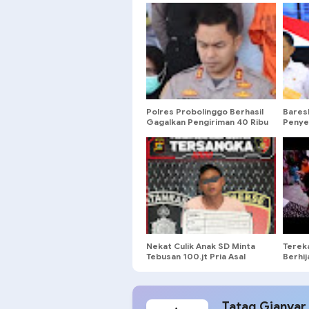
Polres Probolinggo Berhasil
Bares
Gagalkan Pengiriman 40 Ribu
Penye
Pil Okerbaya
3 Bula
Nekat Culik Anak SD Minta
Terek
Tebusan 100.jt Pria Asal
Berhij
Seraya Dibekuk Polresta
Pasur
Denpasar
Tatag Gianyar