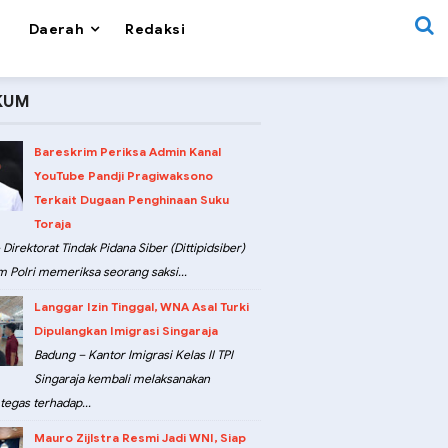
Daerah
Redaksi
KUM
Bareskrim Periksa Admin Kanal
YouTube Pandji Pragiwaksono
Terkait Dugaan Penghinaan Suku
Toraja
 Direktorat Tindak Pidana Siber (Dittipidsiber)
m Polri memeriksa seorang saksi...
Langgar Izin Tinggal, WNA Asal Turki
Dipulangkan Imigrasi Singaraja
Badung – Kantor Imigrasi Kelas II TPI
Singaraja kembali melaksanakan
tegas terhadap...
Mauro Zijlstra Resmi Jadi WNI, Siap