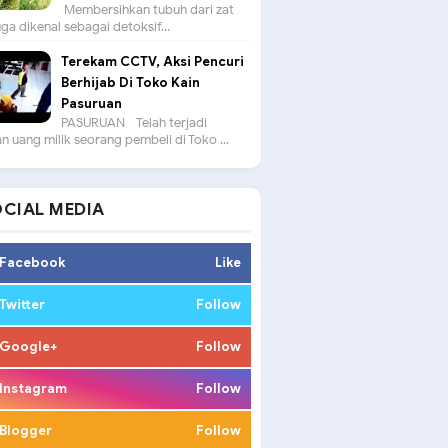
Membersihkan tubuh dari zat
uga dikenal sebagai detoksif...
Terekam CCTV, Aksi Pencuri
Berhijab Di Toko Kain
Pasuruan
PASURUAN - Telah terjadi
n uang milik seorang pembeli di Toko ...
CIAL MEDIA
Facebook
Like
Twitter
Follow
Google+
Follow
Instagram
Follow
Blogger
Follow