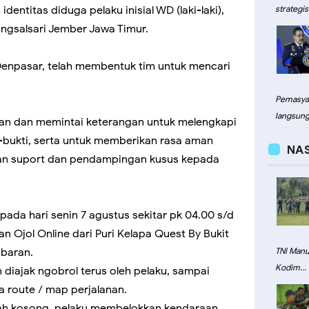
identitas diduga pelaku inisial WD (laki-laki),
strategis.
angsalsari Jember Jawa Timur.
a Denpasar, telah membentuk tim untuk mencari
Pemasyar
langsung.
ban dan memintai keterangan untuk melengkapi
bukti, serta untuk memberikan rasa aman
NA
kan suport dan pendampingan kusus kepada
ada hari senin 7 agustus sekitar pk 04.00 s/d
Ojol Online dari Puri Kelapa Quest By Bukit
imbaran.
TNI Man
Kodim...
diajak ngobrol terus oleh pelaku, sampai
 route / map perjalanan.
nah kosong, pelaku membelokkan kendaraan