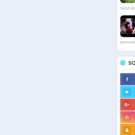
racun (j
pencuria
SO