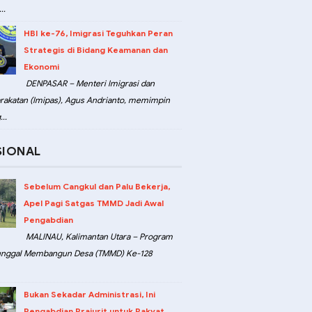
..
HBI ke-76, Imigrasi Teguhkan Peran
Strategis di Bidang Keamanan dan
Ekonomi
DENPASAR – Menteri Imigrasi dan
akatan (Imipas), Agus Andrianto, memimpin
..
SIONAL
Sebelum Cangkul dan Palu Bekerja,
Apel Pagi Satgas TMMD Jadi Awal
Pengabdian
MALINAU, Kalimantan Utara – Program
unggal Membangun Desa (TMMD) Ke-128
Bukan Sekadar Administrasi, Ini
Pengabdian Prajurit untuk Rakyat