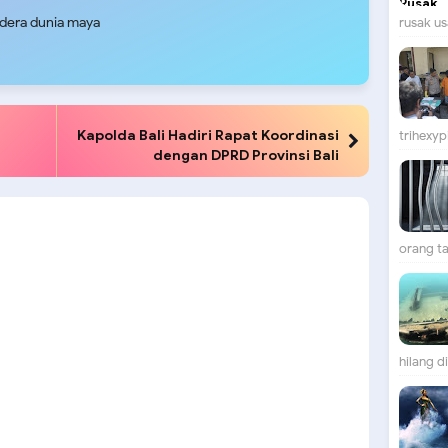
udera dunia maya
rusak us
Kapolda Bali Hadiri Rapat Koordinasi
trihexypi
dengan DPRD Provinsi Bali
orang ta
hilang d