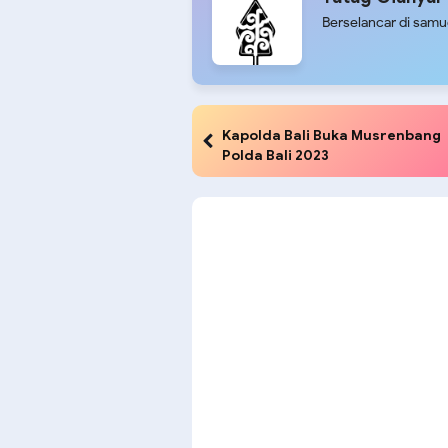
Berselancar di sam
Kapolda Bali Buka Musrenbang
Polda Bali 2023