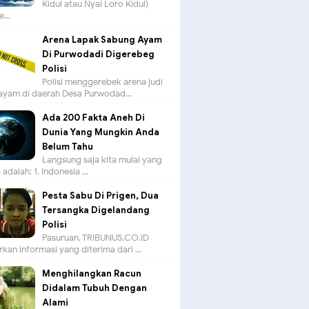
Kidul atau Nyai Loro Kidul)
...
Arena Lapak Sabung Ayam
Di Purwodadi Digerebeg
Polisi
Polisi menggerebek arena judi
ayam di daerah Desa Purwodad...
Ada 200 Fakta Aneh Di
Dunia Yang Mungkin Anda
Belum Tahu
Langsung saja kita mulai yang
adalah: 1. Indonesia ...
Pesta Sabu Di Prigen, Dua
Tersangka Digelandang
Polisi
Pasuruan, TRIBUNUS.CO.ID -
kan informasi yang diterima dari ...
Menghilangkan Racun
Didalam Tubuh Dengan
Alami