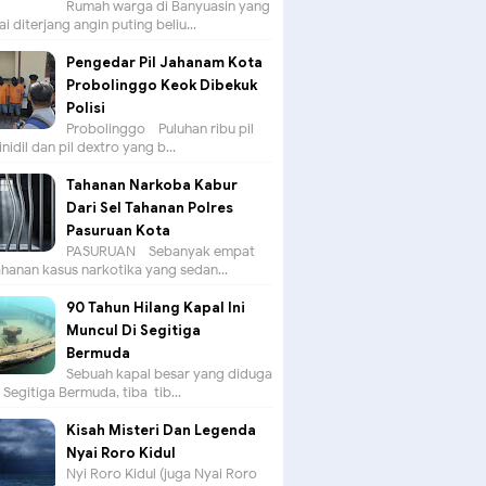
Rumah warga di Banyuasin yang
ai diterjang angin puting beliu...
Pengedar Pil Jahanam Kota
Probolinggo Keok Dibekuk
Polisi
Probolinggo - Puluhan ribu pil
nidil dan pil dextro yang b...
Tahanan Narkoba Kabur
Dari Sel Tahanan Polres
Pasuruan Kota
PASURUAN - Sebanyak empat
hanan kasus narkotika yang sedan...
90 Tahun Hilang Kapal Ini
Muncul Di Segitiga
Bermuda
Sebuah kapal besar yang diduga
i Segitiga Bermuda, tiba-tib...
Kisah Misteri Dan Legenda
Nyai Roro Kidul
Nyi Roro Kidul (juga Nyai Roro