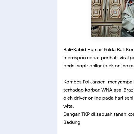
Bali-Kabid Humas Polda Bali Komb
merespon cepat perihal : vira
berisi sopir online/ojek online
Kombes Pol Jansen menyampaika
terhadap korban WNA asal Brazi
oleh driver online pada hari sen
wita.
Dengan TKP di sebuah tanah ko
Badung.