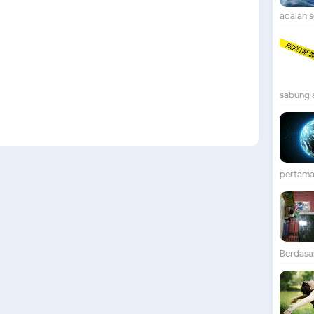
adalah se
sabung 
pertama 
Berdasar