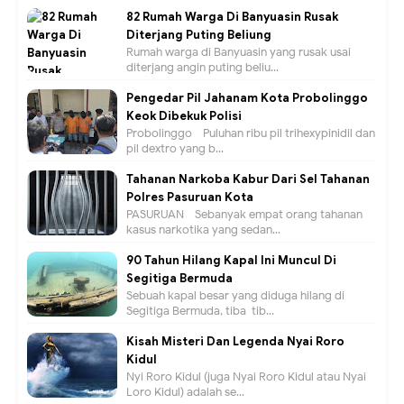
82 Rumah Warga Di Banyuasin Rusak
Diterjang Puting Beliung
Rumah warga di Banyuasin yang rusak usai
diterjang angin puting beliu...
Pengedar Pil Jahanam Kota Probolinggo
Keok Dibekuk Polisi
Probolinggo - Puluhan ribu pil trihexypinidil dan
pil dextro yang b...
Tahanan Narkoba Kabur Dari Sel Tahanan
Polres Pasuruan Kota
PASURUAN - Sebanyak empat orang tahanan
kasus narkotika yang sedan...
90 Tahun Hilang Kapal Ini Muncul Di
Segitiga Bermuda
Sebuah kapal besar yang diduga hilang di
Segitiga Bermuda, tiba-tib...
Kisah Misteri Dan Legenda Nyai Roro
Kidul
Nyi Roro Kidul (juga Nyai Roro Kidul atau Nyai
Loro Kidul) adalah se...