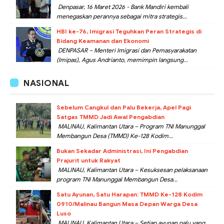
Denpasar, 16 Maret 2026 - Bank Mandiri kembali
menegaskan perannya sebagai mitra strategis...
HBI ke-76, Imigrasi Teguhkan Peran Strategis di
Bidang Keamanan dan Ekonomi
DENPASAR – Menteri Imigrasi dan Pemasyarakatan
(Imipas), Agus Andrianto, memimpin langsung...
NASIONAL
Sebelum Cangkul dan Palu Bekerja, Apel Pagi
Satgas TMMD Jadi Awal Pengabdian
MALINAU, Kalimantan Utara – Program TNI Manunggal
Membangun Desa (TMMD) Ke-128 Kodim...
Bukan Sekadar Administrasi, Ini Pengabdian
Prajurit untuk Rakyat
MALINAU, Kalimantan Utara – Kesuksesan pelaksanaan
program TNI Manunggal Membangun Desa...
Satu Ayunan, Satu Harapan: TMMD Ke-128 Kodim
0910/Malinau Bangun Masa Depan Warga Desa
Luso
MALINAU, Kalimantan Utara – Setiap ayunan palu yang