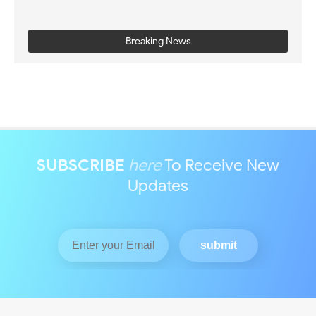
Breaking News
SUBSCRIBE
here
To Receive New
Updates