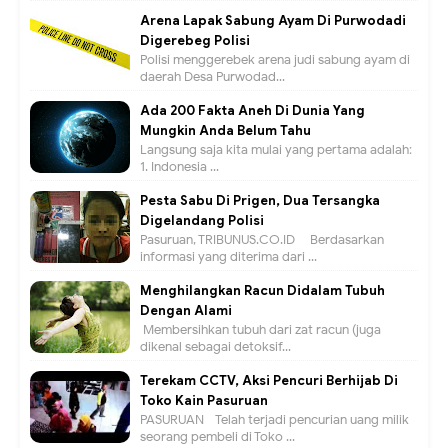
Arena Lapak Sabung Ayam Di Purwodadi
Digerebeg Polisi
Polisi menggerebek arena judi sabung ayam di
daerah Desa Purwodad...
Ada 200 Fakta Aneh Di Dunia Yang
Mungkin Anda Belum Tahu
Langsung saja kita mulai yang pertama adalah:
1. Indonesia ...
Pesta Sabu Di Prigen, Dua Tersangka
Digelandang Polisi
Pasuruan, TRIBUNUS.CO.ID - Berdasarkan
informasi yang diterima dari ...
Menghilangkan Racun Didalam Tubuh
Dengan Alami
Membersihkan tubuh dari zat racun (juga
dikenal sebagai detoksif...
Terekam CCTV, Aksi Pencuri Berhijab Di
Toko Kain Pasuruan
PASURUAN - Telah terjadi pencurian uang milik
seorang pembeli di Toko ...