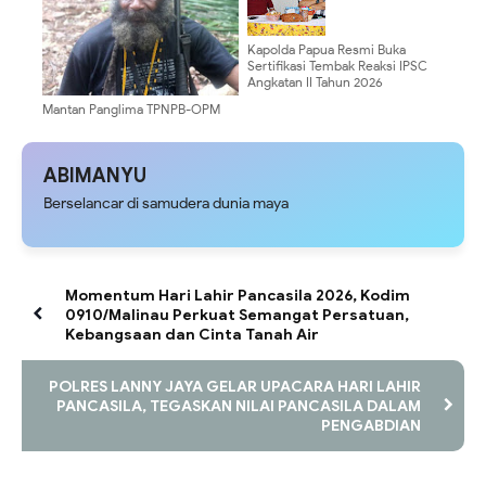
Kapolda Papua Resmi Buka
Sertifikasi Tembak Reaksi IPSC
Angkatan II Tahun 2026
Mantan Panglima TPNPB-OPM
Wilayah Victoria Ajak Kelompok
Bersenjata Kembali ke NKRI dan
Dorong Dialog Damai di Papua
ABIMANYU
Berselancar di samudera dunia maya
Momentum Hari Lahir Pancasila 2026, Kodim
0910/Malinau Perkuat Semangat Persatuan,
Kebangsaan dan Cinta Tanah Air
POLRES LANNY JAYA GELAR UPACARA HARI LAHIR
PANCASILA, TEGASKAN NILAI PANCASILA DALAM
PENGABDIAN