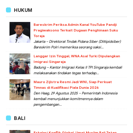
HUKUM
Bareskrim Periksa Admin Kanal YouTube Pandji
Pragiwaksono Terkait Dugaan Penghinaan Suku
Toraja
Jakarta – Direktorat Tindak Pidana Siber (Dittipidsiber)
Bareskrim Polri memeriksa seorang saksi...
Langgar Izin Tinggal, WNA Asal Turki Dipulangkan
Imigrasi Singaraja
Badung – Kantor Imigrasi Kelas II TPI Singaraja kembali
melaksanakan tindakan tegas terhadap...
Mauro Zijlstra Resmi Jadi WNI, Siap Perkuat
Timnas di Kualifikasi Piala Dunia 2026
Den Haag, 29 Agustus 2025 – Pemerintah Indonesia
kembali menunjukkan komitmennya dalam
pengembangan...
BALI
Eskalasi Konflik Global, Umat Muslim Bali Tetap