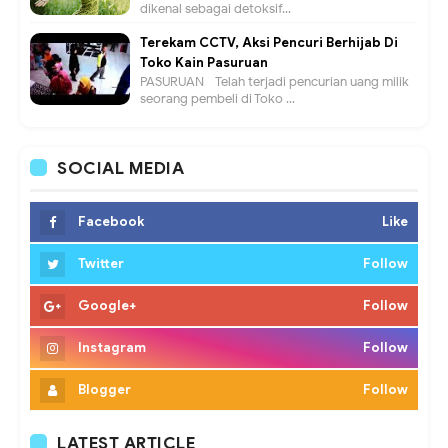
dikenal sebagai detoksif...
Terekam CCTV, Aksi Pencuri Berhijab Di
Toko Kain Pasuruan
PASURUAN - Telah terjadi pencurian uang milik
seorang pembeli di Toko ...
SOCIAL MEDIA
Facebook
Like
Twitter
Follow
Google+
Follow
Instagram
Follow
Blogger
Follow
LATEST ARTICLE