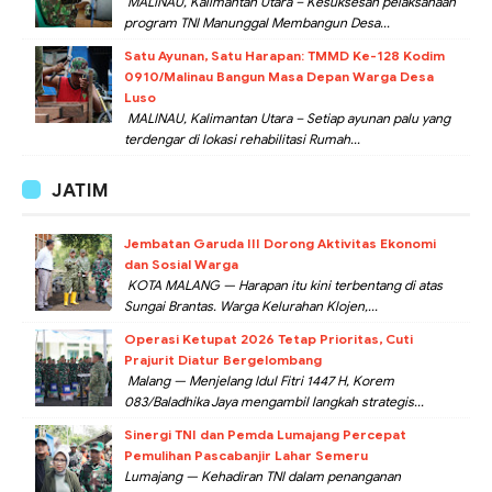
MALINAU, Kalimantan Utara – Kesuksesan pelaksanaan
program TNI Manunggal Membangun Desa...
Satu Ayunan, Satu Harapan: TMMD Ke-128 Kodim
0910/Malinau Bangun Masa Depan Warga Desa
Luso
MALINAU, Kalimantan Utara – Setiap ayunan palu yang
terdengar di lokasi rehabilitasi Rumah...
JATIM
Jembatan Garuda III Dorong Aktivitas Ekonomi
dan Sosial Warga
KOTA MALANG — Harapan itu kini terbentang di atas
Sungai Brantas. Warga Kelurahan Klojen,...
Operasi Ketupat 2026 Tetap Prioritas, Cuti
Prajurit Diatur Bergelombang
Malang — Menjelang Idul Fitri 1447 H, Korem
083/Baladhika Jaya mengambil langkah strategis...
Sinergi TNI dan Pemda Lumajang Percepat
Pemulihan Pascabanjir Lahar Semeru
Lumajang — Kehadiran TNI dalam penanganan