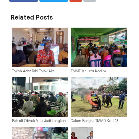
SHARE
SHARE
Related Posts
Tokoh Adat Tabi Tolak Aksi
TMMD Ke-128 Kodim
Anarkis, Serukan Jayapura Tetap
0910/Malinau Gelar Penyuluhan
Damai dan Harmonis
Perikanan dan Peternakan bagi
Warga Desa Luso
Patroli Obyek Vital Jadi Langkah
Dalam Rangka TMMD Ke-128,
Babinsa Tunjung Antisipasi
Kodim 0910/Malinau Gelar
Gangguan Kamtibmas
Sosialisasi Bahaya Kebakaran di
Permukiman Warga