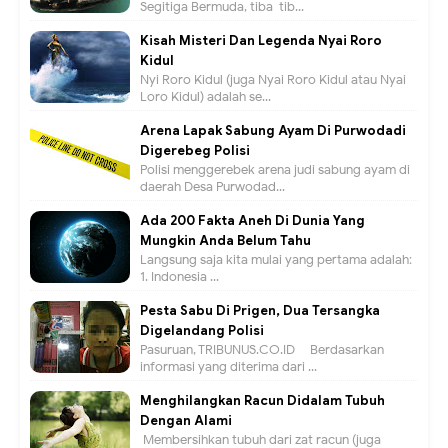
Segitiga Bermuda, tiba-tib...
Kisah Misteri Dan Legenda Nyai Roro
Kidul
Nyi Roro Kidul (juga Nyai Roro Kidul atau Nyai
Loro Kidul) adalah se...
Arena Lapak Sabung Ayam Di Purwodadi
Digerebeg Polisi
Polisi menggerebek arena judi sabung ayam di
daerah Desa Purwodad...
Ada 200 Fakta Aneh Di Dunia Yang
Mungkin Anda Belum Tahu
Langsung saja kita mulai yang pertama adalah:
1. Indonesia ...
Pesta Sabu Di Prigen, Dua Tersangka
Digelandang Polisi
Pasuruan, TRIBUNUS.CO.ID - Berdasarkan
informasi yang diterima dari ...
Menghilangkan Racun Didalam Tubuh
Dengan Alami
Membersihkan tubuh dari zat racun (juga