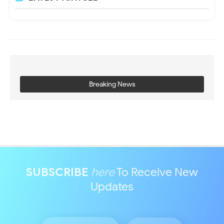
Breaking News
SUBSCRIBE
here
To Receive New
Updates