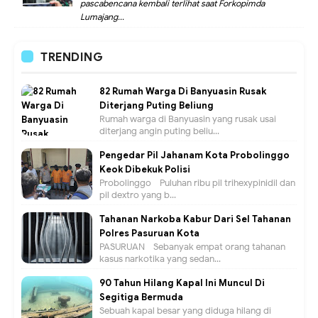
pascabencana kembali terlihat saat Forkopimda
Lumajang...
TRENDING
82 Rumah Warga Di Banyuasin Rusak
Diterjang Puting Beliung
Rumah warga di Banyuasin yang rusak usai
diterjang angin puting beliu...
Pengedar Pil Jahanam Kota Probolinggo
Keok Dibekuk Polisi
Probolinggo - Puluhan ribu pil trihexypinidil dan
pil dextro yang b...
Tahanan Narkoba Kabur Dari Sel Tahanan
Polres Pasuruan Kota
PASURUAN - Sebanyak empat orang tahanan
kasus narkotika yang sedan...
90 Tahun Hilang Kapal Ini Muncul Di
Segitiga Bermuda
Sebuah kapal besar yang diduga hilang di