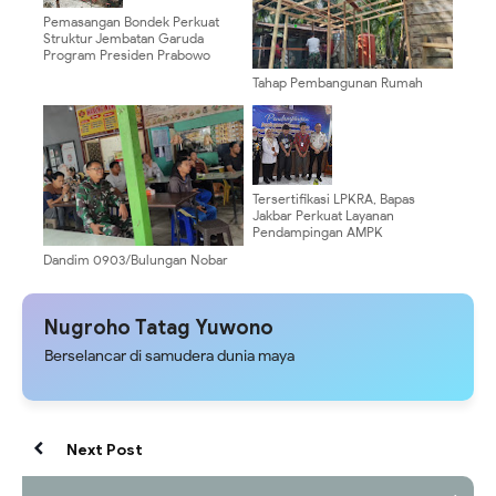
Pemasangan Bondek Perkuat
Struktur Jembatan Garuda
Program Presiden Prabowo
Tahap Pembangunan Rumah
Bapak Zainal Sampai Tahap
Pembuatan Kerangka
Tersertifikasi LPKRA, Bapas
Jakbar Perkuat Layanan
Pendampingan AMPK
‎Dandim 0903/Bulungan Nobar
Portugal vs Kroasia Bersama
Masyarakat di Tanjung Kuliner ‎
Nugroho Tatag Yuwono
Berselancar di samudera dunia maya
Next Post