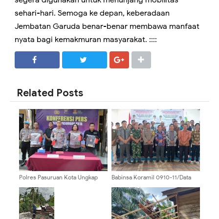
segera digunakan untuk menunjang mobilitas
sehari-hari. Semoga ke depan, keberadaan
Jembatan Garuda benar-benar membawa manfaat
nyata bagi kemakmuran masyarakat. ::::
SHARE
SHARE
Related Posts
Polres Pasuruan Kota Ungkap
Babinsa Koramil 0910-11/Data
Dua Kasus Curas, Dua Pelaku
Dian Hadiri Musrenbang RT,
Diamankan, Dua Kendaraan
Wujudkan Sinergi Pembangunan
Korban Berhasil Dikembalikan
Desa