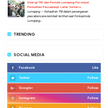
Sinergi TNI dan Pemda Lumajang Percepat
Pemulihan Pascabanjir Lahar Semeru
Lumajang — Kehadiran TNI dalam penanganan
pascabencana kembali terlihat saat Forkopimda
Lumajang...
TRENDING
SOCIAL MEDIA
Facebook
Like
Twitter
Follow
Google+
Follow
Instagram
Follow