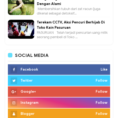
Dengan Alami
Membersihkan tubuh dari zat racun (juga
dikenal sebagai detoksif...
Terekam CCTV, Aksi Pencuri Berhijab Di
Toko Kain Pasuruan
PASURUAN - Telah terjadi pencurian uang milik
seorang pembeli di Toko ...
SOCIAL MEDIA
Facebook
Like
Twitter
Follow
Google+
Follow
Instagram
Follow
Blogger
Follow