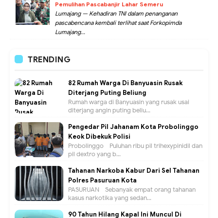
Pemulihan Pascabanjir Lahar Semeru
Lumajang — Kehadiran TNI dalam penanganan
pascabencana kembali terlihat saat Forkopimda
Lumajang...
TRENDING
82 Rumah Warga Di Banyuasin Rusak
Diterjang Puting Beliung
Rumah warga di Banyuasin yang rusak usai
diterjang angin puting beliu...
Pengedar Pil Jahanam Kota Probolinggo
Keok Dibekuk Polisi
Probolinggo - Puluhan ribu pil trihexypinidil dan
pil dextro yang b...
Tahanan Narkoba Kabur Dari Sel Tahanan
Polres Pasuruan Kota
PASURUAN - Sebanyak empat orang tahanan
kasus narkotika yang sedan...
90 Tahun Hilang Kapal Ini Muncul Di