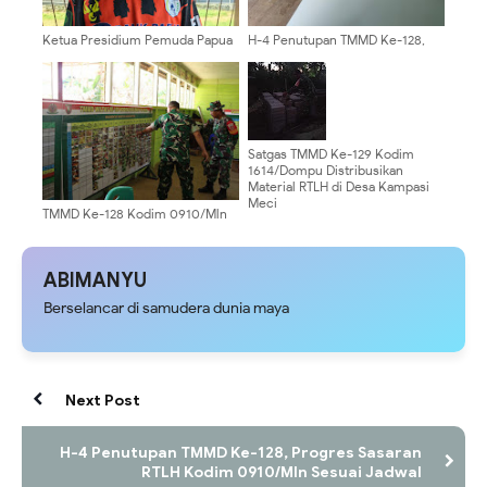
Ketua Presidium Pemuda Papua
H-4 Penutupan TMMD Ke-128,
Wilayah Tabi Ajak Masyarakat
Progres Sasaran RTLH Kodim
Bijak Menyikapi Isu dan Jaga
0910/Mln Sesuai Jadwal
Kondusivitas Papua
Satgas TMMD Ke-129 Kodim
1614/Dompu Distribusikan
Material RTLH di Desa Kampasi
Meci
TMMD Ke-128 Kodim 0910/Mln
Berjalan Sesuai Target, Siap
Ditutup Danrem 092/Maharajalila
ABIMANYU
Berselancar di samudera dunia maya
Next Post
H-4 Penutupan TMMD Ke-128, Progres Sasaran
RTLH Kodim 0910/Mln Sesuai Jadwal