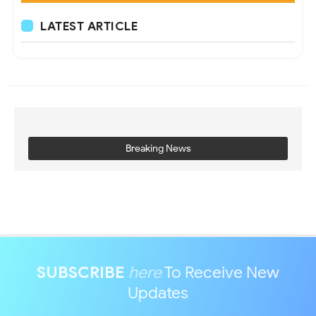
LATEST ARTICLE
Breaking News
SUBSCRIBE
here
To Receive New
Updates