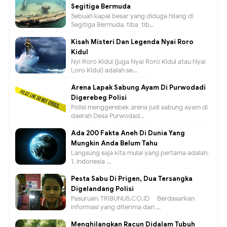
Segitiga Bermuda
Sebuah kapal besar yang diduga hilang di
Segitiga Bermuda, tiba-tib...
Kisah Misteri Dan Legenda Nyai Roro
Kidul
Nyi Roro Kidul (juga Nyai Roro Kidul atau Nyai
Loro Kidul) adalah se...
Arena Lapak Sabung Ayam Di Purwodadi
Digerebeg Polisi
Polisi menggerebek arena judi sabung ayam di
daerah Desa Purwodad...
Ada 200 Fakta Aneh Di Dunia Yang
Mungkin Anda Belum Tahu
Langsung saja kita mulai yang pertama adalah:
1. Indonesia ...
Pesta Sabu Di Prigen, Dua Tersangka
Digelandang Polisi
Pasuruan, TRIBUNUS.CO.ID - Berdasarkan
informasi yang diterima dari ...
Menghilangkan Racun Didalam Tubuh