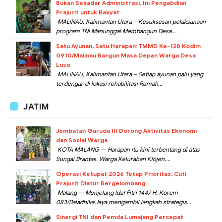
Bukan Sekadar Administrasi, Ini Pengabdian
Prajurit untuk Rakyat
MALINAU, Kalimantan Utara – Kesuksesan pelaksanaan
program TNI Manunggal Membangun Desa...
Satu Ayunan, Satu Harapan: TMMD Ke-128 Kodim
0910/Malinau Bangun Masa Depan Warga Desa
Luso
MALINAU, Kalimantan Utara – Setiap ayunan palu yang
terdengar di lokasi rehabilitasi Rumah...
JATIM
Jembatan Garuda III Dorong Aktivitas Ekonomi
dan Sosial Warga
KOTA MALANG — Harapan itu kini terbentang di atas
Sungai Brantas. Warga Kelurahan Klojen,...
Operasi Ketupat 2026 Tetap Prioritas, Cuti
Prajurit Diatur Bergelombang
Malang — Menjelang Idul Fitri 1447 H, Korem
083/Baladhika Jaya mengambil langkah strategis...
Sinergi TNI dan Pemda Lumajang Percepat