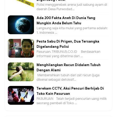
Polisi menggerebek arena judi sabung ayam di
daerah Desa Purwodad...
Ada 200 Fakta Aneh Di Dunia Yang
Mungkin Anda Belum Tahu
Langsung saja kita mulai yang pertama adalah:
1. Indonesia ...
Pesta Sabu Di Prigen, Dua Tersangka
Digelandang Polisi
Pasuruan, TRIBUNUS.CO.ID - Berdasarkan
informasi yang diterima dari ...
Menghilangkan Racun Didalam Tubuh
Dengan Alami
Membersihkan tubuh dari zat racun (juga
dikenal sebagai detoksif...
Terekam CCTV, Aksi Pencuri Berhijab Di
Toko Kain Pasuruan
PASURUAN - Telah terjadi pencurian uang milik
seorang pembeli di Toko ...