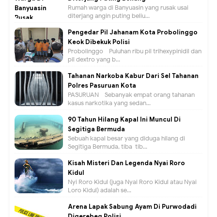
Rumah warga di Banyuasin yang rusak usai
diterjang angin puting beliu...
Pengedar Pil Jahanam Kota Probolinggo
Keok Dibekuk Polisi
Probolinggo - Puluhan ribu pil trihexypinidil dan
pil dextro yang b...
Tahanan Narkoba Kabur Dari Sel Tahanan
Polres Pasuruan Kota
PASURUAN - Sebanyak empat orang tahanan
kasus narkotika yang sedan...
90 Tahun Hilang Kapal Ini Muncul Di
Segitiga Bermuda
Sebuah kapal besar yang diduga hilang di
Segitiga Bermuda, tiba-tib...
Kisah Misteri Dan Legenda Nyai Roro
Kidul
Nyi Roro Kidul (juga Nyai Roro Kidul atau Nyai
Loro Kidul) adalah se...
Arena Lapak Sabung Ayam Di Purwodadi
Digerebeg Polisi