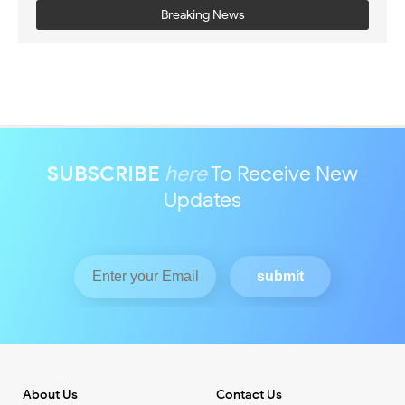
Breaking News
SUBSCRIBE
here
To Receive New
Updates
About Us
Contact Us