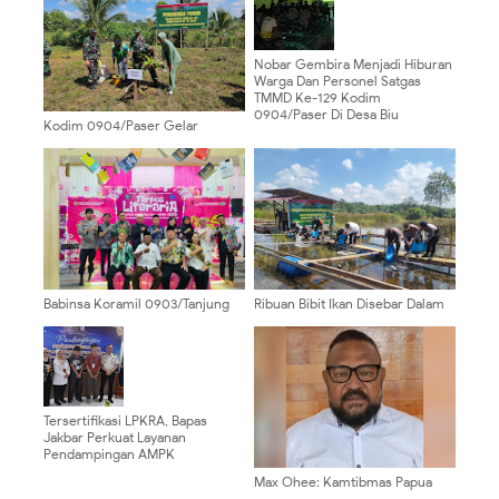
Nobar Gembira Menjadi Hiburan
Warga Dan Personel Satgas
TMMD Ke-129 Kodim
0904/Paser Di Desa Biu
Kodim 0904/Paser Gelar
Penanaman Pohon Dalam
Rangkaian Kegiatan TMMD Ke
129
‎Babinsa Koramil 0903/Tanjung
Ribuan Bibit Ikan Disebar Dalam
Palas Hadiri Peringatan HUT ke-5
Kegiatan TMMD Ke 129 Kodim
Perpus Tarpus Literaria di Desa
0904/Paser
Gunung Putih ‎
Tersertifikasi LPKRA, Bapas
Jakbar Perkuat Layanan
Pendampingan AMPK
Max Ohee: Kamtibmas Papua
Harga Mati! Tolak Aksi Provokatif