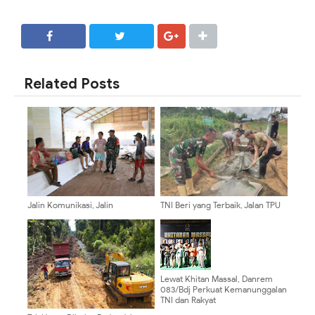
SHARE
SHARE
Related Posts
Jalin Komunikasi, Jalin
TNI Beri yang Terbaik, Jalan TPU
Silaturahmi: Peran Aktif Babinsa
Desa Luso Kini Dibangun Lebih
Desa Luso Jadi Pilar Kedekatan
Layak
TNI dengan Masyarakat
Lewat Khitan Massal, Danrem
083/Bdj Perkuat Kemanunggalan
TNI dan Rakyat