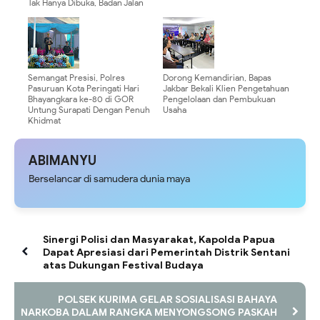
Tak Hanya Dibuka, Badan Jalan
TMMD Ke-128 Juga Ditimbun
Agar Lebih Tahan Lama
Semangat Presisi, Polres
Dorong Kemandirian, Bapas
Pasuruan Kota Peringati Hari
Jakbar Bekali Klien Pengetahuan
Bhayangkara ke-80 di GOR
Pengelolaan dan Pembukuan
Untung Surapati Dengan Penuh
Usaha
Khidmat
ABIMANYU
Berselancar di samudera dunia maya
Sinergi Polisi dan Masyarakat, Kapolda Papua
Dapat Apresiasi dari Pemerintah Distrik Sentani
atas Dukungan Festival Budaya
POLSEK KURIMA GELAR SOSIALISASI BAHAYA
NARKOBA DALAM RANGKA MENYONGSONG PASKAH