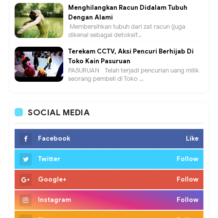
Menghilangkan Racun Didalam Tubuh
Dengan Alami
Membersihkan tubuh dari zat racun (juga
dikenal sebagai detoksif...
Terekam CCTV, Aksi Pencuri Berhijab Di
Toko Kain Pasuruan
PASURUAN - Telah terjadi pencurian uang milik
seorang pembeli di Toko ...
SOCIAL MEDIA
Facebook
Like
Twitter
Follow
Google+
Follow
Instagram
Follow