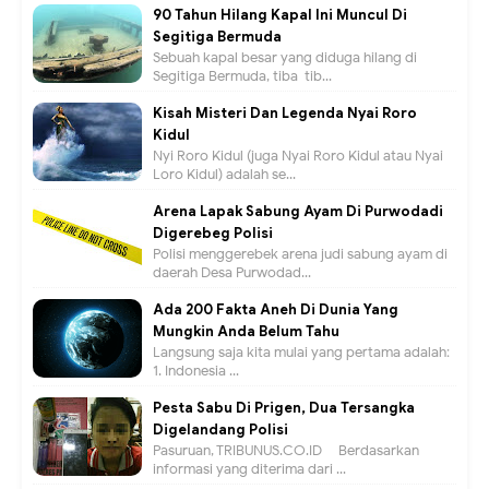
90 Tahun Hilang Kapal Ini Muncul Di
Segitiga Bermuda
Sebuah kapal besar yang diduga hilang di
Segitiga Bermuda, tiba-tib...
Kisah Misteri Dan Legenda Nyai Roro
Kidul
Nyi Roro Kidul (juga Nyai Roro Kidul atau Nyai
Loro Kidul) adalah se...
Arena Lapak Sabung Ayam Di Purwodadi
Digerebeg Polisi
Polisi menggerebek arena judi sabung ayam di
daerah Desa Purwodad...
Ada 200 Fakta Aneh Di Dunia Yang
Mungkin Anda Belum Tahu
Langsung saja kita mulai yang pertama adalah:
1. Indonesia ...
Pesta Sabu Di Prigen, Dua Tersangka
Digelandang Polisi
Pasuruan, TRIBUNUS.CO.ID - Berdasarkan
informasi yang diterima dari ...