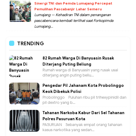
Sinergi TNI dan Pemda Lumajang Percepat
Pemulihan Pascabanjir Lahar Semeru
Lumajang — Kehadiran TNI dalam penanganan
pascabencana kembali terlihat saat Forkopimda
Lumajang...
TRENDING
82 Rumah Warga Di Banyuasin Rusak
Diterjang Puting Beliung
Rumah warga di Banyuasin yang rusak usai
diterjang angin puting beliu...
Pengedar Pil Jahanam Kota Probolinggo
Keok Dibekuk Polisi
Probolinggo - Puluhan ribu pil trihexypinidil dan
pil dextro yang b...
Tahanan Narkoba Kabur Dari Sel Tahanan
Polres Pasuruan Kota
PASURUAN - Sebanyak empat orang tahanan
kasus narkotika yang sedan...