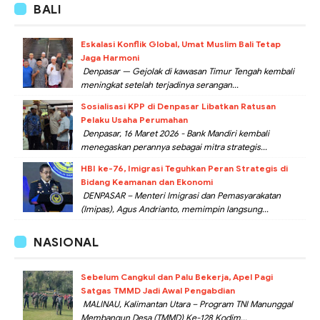
BALI
Eskalasi Konflik Global, Umat Muslim Bali Tetap
Jaga Harmoni
Denpasar — Gejolak di kawasan Timur Tengah kembali
meningkat setelah terjadinya serangan...
Sosialisasi KPP di Denpasar Libatkan Ratusan
Pelaku Usaha Perumahan
Denpasar, 16 Maret 2026 - Bank Mandiri kembali
menegaskan perannya sebagai mitra strategis...
HBI ke-76, Imigrasi Teguhkan Peran Strategis di
Bidang Keamanan dan Ekonomi
DENPASAR – Menteri Imigrasi dan Pemasyarakatan
(Imipas), Agus Andrianto, memimpin langsung...
NASIONAL
Sebelum Cangkul dan Palu Bekerja, Apel Pagi
Satgas TMMD Jadi Awal Pengabdian
MALINAU, Kalimantan Utara – Program TNI Manunggal
Membangun Desa (TMMD) Ke-128 Kodim...