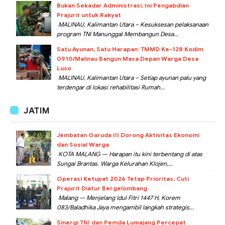
Bukan Sekadar Administrasi, Ini Pengabdian
Prajurit untuk Rakyat
MALINAU, Kalimantan Utara – Kesuksesan pelaksanaan
program TNI Manunggal Membangun Desa...
Satu Ayunan, Satu Harapan: TMMD Ke-128 Kodim
0910/Malinau Bangun Masa Depan Warga Desa
Luso
MALINAU, Kalimantan Utara – Setiap ayunan palu yang
terdengar di lokasi rehabilitasi Rumah...
JATIM
Jembatan Garuda III Dorong Aktivitas Ekonomi
dan Sosial Warga
KOTA MALANG — Harapan itu kini terbentang di atas
Sungai Brantas. Warga Kelurahan Klojen,...
Operasi Ketupat 2026 Tetap Prioritas, Cuti
Prajurit Diatur Bergelombang
Malang — Menjelang Idul Fitri 1447 H, Korem
083/Baladhika Jaya mengambil langkah strategis...
Sinergi TNI dan Pemda Lumajang Percepat