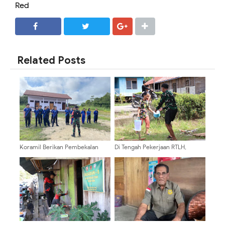
Red
SHARE
SHARE
Related Posts
Koramil Berikan Pembekalan
Di Tengah Pekerjaan RTLH,
PBB kepada Siswa SMA Negeri
Warga Datang Membawa
16 Malinau dalam Rangka MPLS
Minuman dan Ketulusan