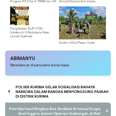
Progres RTLH ke-8 TMMD ke-128
Arnold Ronsumbre Imbau
Kodim 0910/Malinau Masuki
Masyarakat Tidak Salah Maknai
Tahap Pengecatan
Peringatan 1 Mei di Papua
Pengobatan ALAT VITAL
Sukabumi H.Abdulazis Atasi
Lemah Syahwat
Kodim 0904/Paser Gelar
Penanaman Pohon Dalam
Rangkaian Kegiatan TMMD Ke
129
ABIMANYU
Berselancar di samudera dunia maya
POLSEK KURIMA GELAR SOSIALISASI BAHAYA
NARKOBA DALAM RANGKA MENYONGSONG PASKAH
DI DISTRIK KURIMA
Polri Berhasil Ringkus Bos Sindikat Kriminal Eropa
Asal Inggris dalam Operasi Gabungan di Bali