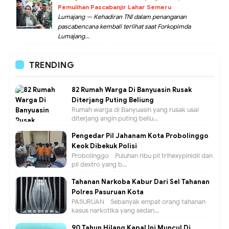
Pemulihan Pascabanjir Lahar Semeru
Lumajang — Kehadiran TNI dalam penanganan
pascabencana kembali terlihat saat Forkopimda
Lumajang...
TRENDING
82 Rumah Warga Di Banyuasin Rusak
Diterjang Puting Beliung
Rumah warga di Banyuasin yang rusak usai
diterjang angin puting beliu...
Pengedar Pil Jahanam Kota Probolinggo
Keok Dibekuk Polisi
Probolinggo - Puluhan ribu pil trihexypinidil dan
pil dextro yang b...
Tahanan Narkoba Kabur Dari Sel Tahanan
Polres Pasuruan Kota
PASURUAN - Sebanyak empat orang tahanan
kasus narkotika yang sedan...
90 Tahun Hilang Kapal Ini Muncul Di