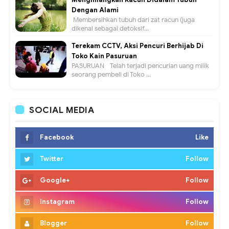
Dengan Alami
Membersihkan tubuh dari zat racun (juga
dikenal sebagai detoksif...
Terekam CCTV, Aksi Pencuri Berhijab Di
Toko Kain Pasuruan
PASURUAN - Telah terjadi pencurian uang milik
seorang pembeli di Toko ...
SOCIAL MEDIA
Facebook
Like
Twitter
Follow
Google+
Follow
Instagram
Follow
Blogger
Follow