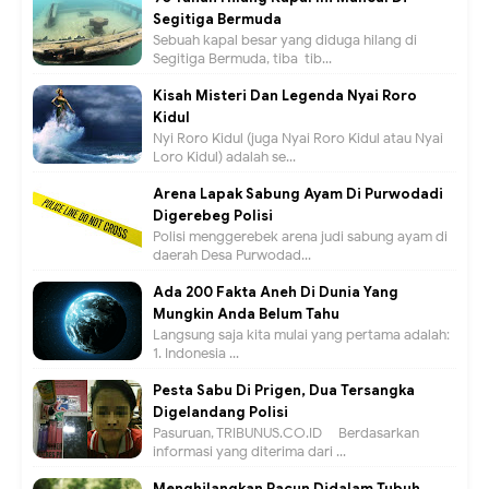
Segitiga Bermuda
Sebuah kapal besar yang diduga hilang di
Segitiga Bermuda, tiba-tib...
Kisah Misteri Dan Legenda Nyai Roro
Kidul
Nyi Roro Kidul (juga Nyai Roro Kidul atau Nyai
Loro Kidul) adalah se...
Arena Lapak Sabung Ayam Di Purwodadi
Digerebeg Polisi
Polisi menggerebek arena judi sabung ayam di
daerah Desa Purwodad...
Ada 200 Fakta Aneh Di Dunia Yang
Mungkin Anda Belum Tahu
Langsung saja kita mulai yang pertama adalah:
1. Indonesia ...
Pesta Sabu Di Prigen, Dua Tersangka
Digelandang Polisi
Pasuruan, TRIBUNUS.CO.ID - Berdasarkan
informasi yang diterima dari ...
Menghilangkan Racun Didalam Tubuh