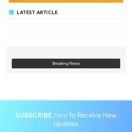
LATEST ARTICLE
Breaking News
SUBSCRIBE
here
To Receive New
Updates