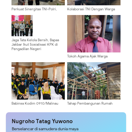
‎Perkuat Sinergitas TNI-Polri,
Kolaborasi TNI Dengan Warga
Polres Yahukimo Gelar Apel
Dalam Kegiatan Satgas TMMD
Siaga dan Show of Force Jelang
Ke-129 Kodim 0904/Paser di
Kalender Kamtibmas 1 Juli 2026 ‎ ‎
Desa Biu
Jaga Tata Kelola Bersih, Bapas
Jakbar Ikut Sosialisasi KPK di
Pengadilan Negeri
Tokoh Agama Ajak Warga
Pegunungan Bintang Tolak
Provokasi Jelang HUT RI
Babinsa Kodim 0910/Malinau
Tahap Pembangunan Rumah
Kawal Registrasi MTQ X Tingkat
Bapak Zainal Sampai Tahap
Provinsi Kaltara, Pastikan
Pembuatan Kerangka
Kegiatan Berjalan Aman dan
Nugroho Tatag Yuwono
Lancar
Berselancar di samudera dunia maya