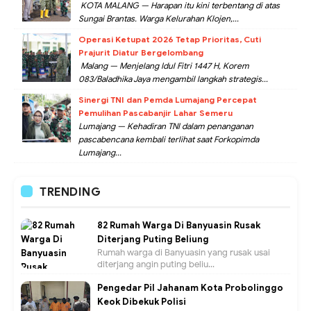
KOTA MALANG — Harapan itu kini terbentang di atas
Sungai Brantas. Warga Kelurahan Klojen,...
Operasi Ketupat 2026 Tetap Prioritas, Cuti
Prajurit Diatur Bergelombang
Malang — Menjelang Idul Fitri 1447 H, Korem
083/Baladhika Jaya mengambil langkah strategis...
Sinergi TNI dan Pemda Lumajang Percepat
Pemulihan Pascabanjir Lahar Semeru
Lumajang — Kehadiran TNI dalam penanganan
pascabencana kembali terlihat saat Forkopimda
Lumajang...
TRENDING
82 Rumah Warga Di Banyuasin Rusak
Diterjang Puting Beliung
Rumah warga di Banyuasin yang rusak usai
diterjang angin puting beliu...
Pengedar Pil Jahanam Kota Probolinggo
Keok Dibekuk Polisi