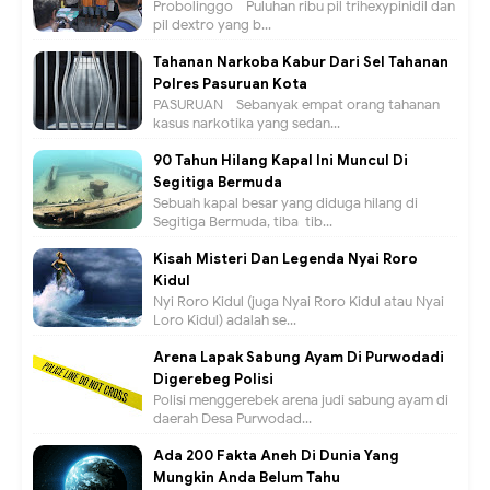
Probolinggo - Puluhan ribu pil trihexypinidil dan
pil dextro yang b...
Tahanan Narkoba Kabur Dari Sel Tahanan
Polres Pasuruan Kota
PASURUAN - Sebanyak empat orang tahanan
kasus narkotika yang sedan...
90 Tahun Hilang Kapal Ini Muncul Di
Segitiga Bermuda
Sebuah kapal besar yang diduga hilang di
Segitiga Bermuda, tiba-tib...
Kisah Misteri Dan Legenda Nyai Roro
Kidul
Nyi Roro Kidul (juga Nyai Roro Kidul atau Nyai
Loro Kidul) adalah se...
Arena Lapak Sabung Ayam Di Purwodadi
Digerebeg Polisi
Polisi menggerebek arena judi sabung ayam di
daerah Desa Purwodad...
Ada 200 Fakta Aneh Di Dunia Yang
Mungkin Anda Belum Tahu