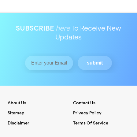
SUBSCRIBE
here
To Receive New
Updates
About Us
Contact Us
Sitemap
Privacy Policy
Disclaimer
Terms Of Service