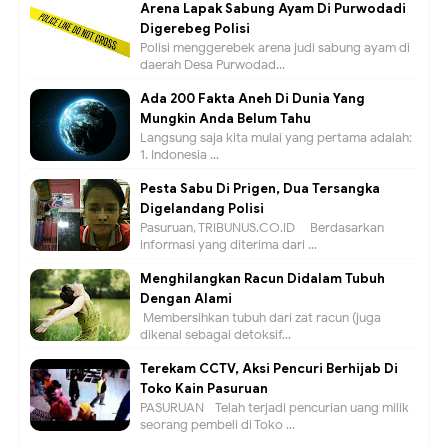
Arena Lapak Sabung Ayam Di Purwodadi
Digerebeg Polisi
Polisi menggerebek arena judi sabung ayam di
daerah Desa Purwodad...
Ada 200 Fakta Aneh Di Dunia Yang
Mungkin Anda Belum Tahu
Langsung saja kita mulai yang pertama adalah:
1. Indonesia ...
Pesta Sabu Di Prigen, Dua Tersangka
Digelandang Polisi
Pasuruan, TRIBUNUS.CO.ID - Berdasarkan
informasi yang diterima dari ...
Menghilangkan Racun Didalam Tubuh
Dengan Alami
Membersihkan tubuh dari zat racun (juga
dikenal sebagai detoksif...
Terekam CCTV, Aksi Pencuri Berhijab Di
Toko Kain Pasuruan
PASURUAN - Telah terjadi pencurian uang milik
seorang pembeli di Toko ...