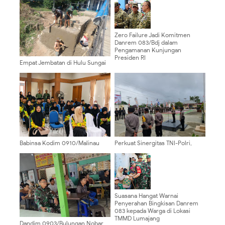
Zero Failure Jadi Komitmen
Danrem 083/Bdj dalam
Pengamanan Kunjungan
Presiden RI
Empat Jembatan di Hulu Sungai
Tengah Masuki Tahap Konstruksi
Utama
Babinsa Kodim 0910/Malinau
‎Perkuat Sinergitas TNI-Polri,
Kawal Registrasi MTQ X Tingkat
Polres Yahukimo Gelar Apel
Provinsi Kaltara, Pastikan
Siaga dan Show of Force Jelang
Kegiatan Berjalan Aman dan
Kalender Kamtibmas 1 Juli 2026 ‎ ‎
Lancar
Suasana Hangat Warnai
Penyerahan Bingkisan Danrem
083 kepada Warga di Lokasi
TMMD Lumajang
‎Dandim 0903/Bulungan Nobar