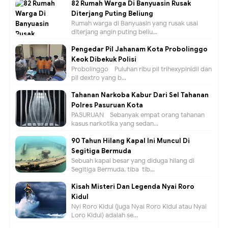
82 Rumah Warga Di Banyuasin Rusak
Diterjang Puting Beliung
Rumah warga di Banyuasin yang rusak usai
diterjang angin puting beliu...
Pengedar Pil Jahanam Kota Probolinggo
Keok Dibekuk Polisi
Probolinggo - Puluhan ribu pil trihexypinidil dan
pil dextro yang b...
Tahanan Narkoba Kabur Dari Sel Tahanan
Polres Pasuruan Kota
PASURUAN - Sebanyak empat orang tahanan
kasus narkotika yang sedan...
90 Tahun Hilang Kapal Ini Muncul Di
Segitiga Bermuda
Sebuah kapal besar yang diduga hilang di
Segitiga Bermuda, tiba-tib...
Kisah Misteri Dan Legenda Nyai Roro
Kidul
Nyi Roro Kidul (juga Nyai Roro Kidul atau Nyai
Loro Kidul) adalah se...