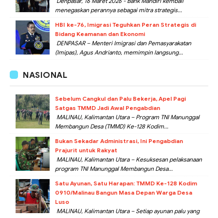
Denpasar, 16 Maret 2026 - Bank Mandiri kembali
menegaskan perannya sebagai mitra strategis...
HBI ke-76, Imigrasi Teguhkan Peran Strategis di
Bidang Keamanan dan Ekonomi
DENPASAR – Menteri Imigrasi dan Pemasyarakatan
(Imipas), Agus Andrianto, memimpin langsung...
NASIONAL
Sebelum Cangkul dan Palu Bekerja, Apel Pagi
Satgas TMMD Jadi Awal Pengabdian
MALINAU, Kalimantan Utara – Program TNI Manunggal
Membangun Desa (TMMD) Ke-128 Kodim...
Bukan Sekadar Administrasi, Ini Pengabdian
Prajurit untuk Rakyat
MALINAU, Kalimantan Utara – Kesuksesan pelaksanaan
program TNI Manunggal Membangun Desa...
Satu Ayunan, Satu Harapan: TMMD Ke-128 Kodim
0910/Malinau Bangun Masa Depan Warga Desa
Luso
MALINAU, Kalimantan Utara – Setiap ayunan palu yang