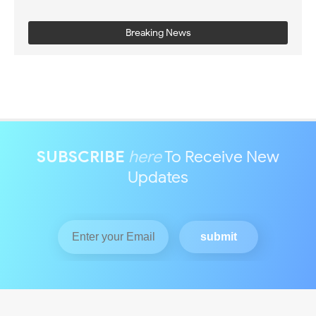
Breaking News
SUBSCRIBE
here
To Receive New
Updates