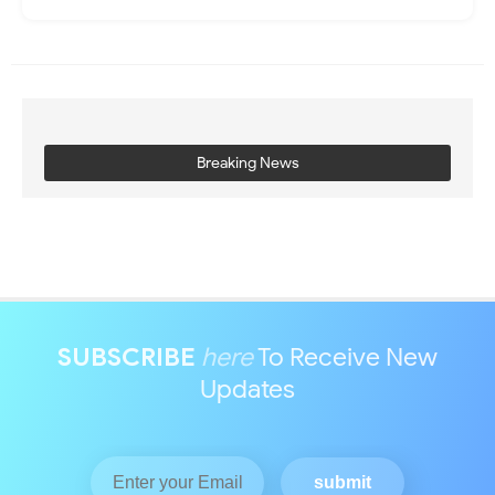
Breaking News
SUBSCRIBE
here
To Receive New
Updates