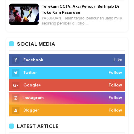
Terekam CCTV, Aksi Pencuri Berhijab Di
Toko Kain Pasuruan
PASURUAN - Telah terjadi pencurian uang milik
seorang pembeli di Toko ...
SOCIAL MEDIA
Facebook
Like
Twitter
Follow
Google+
Follow
Instagram
Follow
Blogger
Follow
LATEST ARTICLE