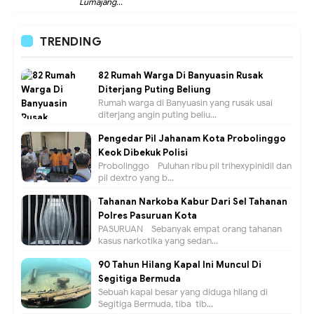
Lumajang...
TRENDING
82 Rumah Warga Di Banyuasin Rusak
Diterjang Puting Beliung
Rumah warga di Banyuasin yang rusak usai
diterjang angin puting beliu...
Pengedar Pil Jahanam Kota Probolinggo
Keok Dibekuk Polisi
Probolinggo - Puluhan ribu pil trihexypinidil dan
pil dextro yang b...
Tahanan Narkoba Kabur Dari Sel Tahanan
Polres Pasuruan Kota
PASURUAN - Sebanyak empat orang tahanan
kasus narkotika yang sedan...
90 Tahun Hilang Kapal Ini Muncul Di
Segitiga Bermuda
Sebuah kapal besar yang diduga hilang di
Segitiga Bermuda, tiba-tib...