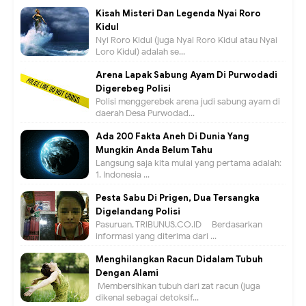
Kisah Misteri Dan Legenda Nyai Roro
Kidul
Nyi Roro Kidul (juga Nyai Roro Kidul atau Nyai
Loro Kidul) adalah se...
Arena Lapak Sabung Ayam Di Purwodadi
Digerebeg Polisi
Polisi menggerebek arena judi sabung ayam di
daerah Desa Purwodad...
Ada 200 Fakta Aneh Di Dunia Yang
Mungkin Anda Belum Tahu
Langsung saja kita mulai yang pertama adalah:
1. Indonesia ...
Pesta Sabu Di Prigen, Dua Tersangka
Digelandang Polisi
Pasuruan, TRIBUNUS.CO.ID - Berdasarkan
informasi yang diterima dari ...
Menghilangkan Racun Didalam Tubuh
Dengan Alami
Membersihkan tubuh dari zat racun (juga
dikenal sebagai detoksif...