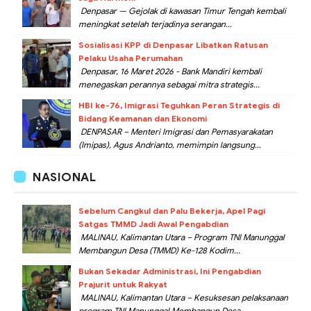
Denpasar — Gejolak di kawasan Timur Tengah kembali
meningkat setelah terjadinya serangan...
Sosialisasi KPP di Denpasar Libatkan Ratusan
Pelaku Usaha Perumahan
Denpasar, 16 Maret 2026 - Bank Mandiri kembali
menegaskan perannya sebagai mitra strategis...
HBI ke-76, Imigrasi Teguhkan Peran Strategis di
Bidang Keamanan dan Ekonomi
DENPASAR – Menteri Imigrasi dan Pemasyarakatan
(Imipas), Agus Andrianto, memimpin langsung...
NASIONAL
Sebelum Cangkul dan Palu Bekerja, Apel Pagi
Satgas TMMD Jadi Awal Pengabdian
MALINAU, Kalimantan Utara – Program TNI Manunggal
Membangun Desa (TMMD) Ke-128 Kodim...
Bukan Sekadar Administrasi, Ini Pengabdian
Prajurit untuk Rakyat
MALINAU, Kalimantan Utara – Kesuksesan pelaksanaan
program TNI Manunggal Membangun Desa...