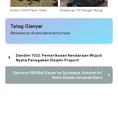
Kodim 0904/Paser Gelar
Kolaborasi TNI Dengan Warga
Penanaman Pohon Dalam
Dalam Kegiatan Satgas TMMD
Rangkaian Kegiatan TMMD Ke
Ke-129 Kodim 0904/Paser di
129
Desa Biu
Tatag Gianyar
Berselancar di samudera dunia maya
Dandim 1022: Pemeriksaan Kendaraan Wujud
Nyata Penegakan Disiplin Prajurit
Danrem 083/Bdj Geser ke Surabaya, Kolonel Inf
Kohir Emban Amanah Baru