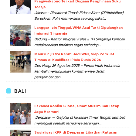
Pragiwaksono Terkait Dugaan Penghinaan Suku
Toraja
Jakarta – Direktorat Tindak Pidana Siber (Dittipidsiber)
Bareskrim Polri memeriksa seorang saksi...
Langgar Izin Tinggal, WNA Asal Turki Dipulangkan
Imigrasi Singaraja
Badung – Kantor Imigrasi Kelas II TPI Singaraja kembali
melaksanakan tindakan tegas terhadap...
Mauro Zijlstra Resmi Jadi WNI, Siap Perkuat
Timnas di Kualifikasi Piala Dunia 2026
Den Haag, 29 Agustus 2025 – Pemerintah Indonesia
kembali menunjukkan komitmennya dalam
pengembangan...
BALI
Eskalasi Konflik Global, Umat Muslim Bali Tetap
Jaga Harmoni
Denpasar — Gejolak di kawasan Timur Tengah kembali
meningkat setelah terjadinya serangan...
Sosialisasi KPP di Denpasar Libatkan Ratusan