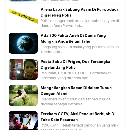
Arena Lapak Sabung Ayam Di Purwodadi
Digerebeg Polisi
Polisi menggerebek arena judi sabung ayam di
daerah Desa Purwodad...
Ada 200 Fakta Aneh Di Dunia Yang
Mungkin Anda Belum Tahu
Langsung saja kita mulai yang pertama adalah:
1. Indonesia ...
Pesta Sabu Di Prigen, Dua Tersangka
Digelandang Polisi
Pasuruan, TRIBUNUS.CO.ID - Berdasarkan
informasi yang diterima dari ...
Menghilangkan Racun Didalam Tubuh
Dengan Alami
Membersihkan tubuh dari zat racun (juga
dikenal sebagai detoksif...
Terekam CCTV, Aksi Pencuri Berhijab Di
Toko Kain Pasuruan
PASURUAN - Telah terjadi pencurian uang milik