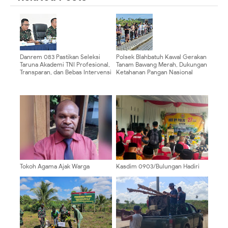
Danrem 083 Pastikan Seleksi
Polsek Blahbatuh Kawal Gerakan
Taruna Akademi TNI Profesional,
Tanam Bawang Merah, Dukungan
Transparan, dan Bebas Intervensi
Ketahanan Pangan Nasional
Tokoh Agama Ajak Warga
‎Kasdim 0903/Bulungan Hadiri
Pegunungan Bintang Tolak
Syukuran HUT PP Polri Ke-27 di
Provokasi Jelang HUT RI
Kabupaten Bulungan