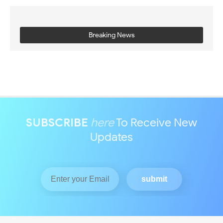
Breaking News
SUBSCRIBE
here
To Receive New
Updates