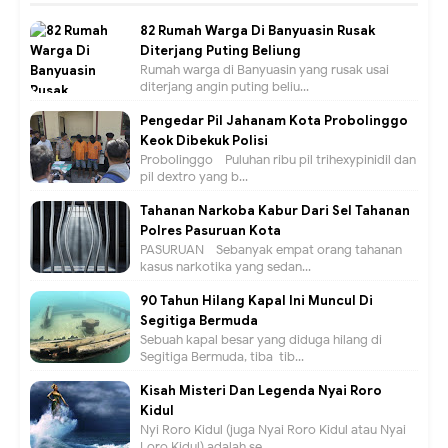
82 Rumah Warga Di Banyuasin Rusak
Diterjang Puting Beliung
Rumah warga di Banyuasin yang rusak usai
diterjang angin puting beliu...
Pengedar Pil Jahanam Kota Probolinggo
Keok Dibekuk Polisi
Probolinggo - Puluhan ribu pil trihexypinidil dan
pil dextro yang b...
Tahanan Narkoba Kabur Dari Sel Tahanan
Polres Pasuruan Kota
PASURUAN - Sebanyak empat orang tahanan
kasus narkotika yang sedan...
90 Tahun Hilang Kapal Ini Muncul Di
Segitiga Bermuda
Sebuah kapal besar yang diduga hilang di
Segitiga Bermuda, tiba-tib...
Kisah Misteri Dan Legenda Nyai Roro
Kidul
Nyi Roro Kidul (juga Nyai Roro Kidul atau Nyai
Loro Kidul) adalah se...