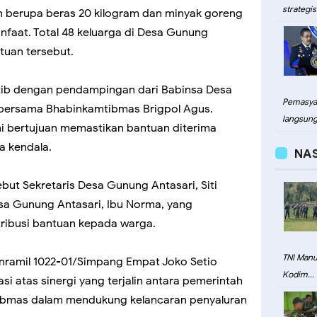
strategis.
n berupa beras 20 kilogram dan minyak goreng
anfaat. Total 48 keluarga di Desa Gunung
tuan tersebut.
rtib dengan pendampingan dari Babinsa Desa
Pemasyar
 bersama Bhabinkamtibmas Brigpol Agus.
langsung.
ni bertujuan memastikan bantuan diterima
a kendala.
NA
ebut Sekretaris Desa Gunung Antasari, Siti
esa Gunung Antasari, Ibu Norma, yang
ribusi bantuan kepada warga.
TNI Man
nramil 1022-01/Simpang Empat Joko Setio
Kodim...
 atas sinergi yang terjalin antara pemerintah
ibmas dalam mendukung kelancaran penyaluran