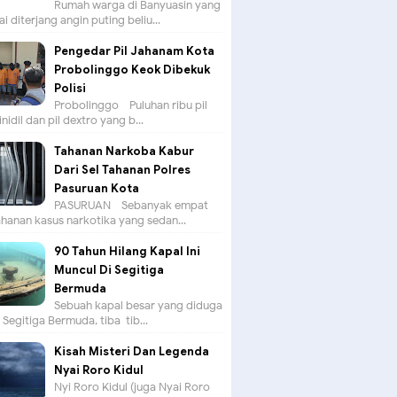
Rumah warga di Banyuasin yang
ai diterjang angin puting beliu...
Pengedar Pil Jahanam Kota
Probolinggo Keok Dibekuk
Polisi
Probolinggo - Puluhan ribu pil
nidil dan pil dextro yang b...
Tahanan Narkoba Kabur
Dari Sel Tahanan Polres
Pasuruan Kota
PASURUAN - Sebanyak empat
hanan kasus narkotika yang sedan...
90 Tahun Hilang Kapal Ini
Muncul Di Segitiga
Bermuda
Sebuah kapal besar yang diduga
i Segitiga Bermuda, tiba-tib...
Kisah Misteri Dan Legenda
Nyai Roro Kidul
Nyi Roro Kidul (juga Nyai Roro