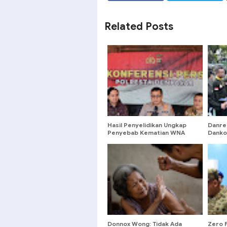
SHARE
SHARE
Related Posts
Hasil Penyelidikan Ungkap
Danre
Penyebab Kematian WNA
Dankod
Australia di Ruang Detensi
Petik 
Imigrasi
Malan
Donnox Wong: Tidak Ada
Zero 