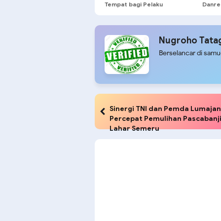
Tempat bagi Pelaku
Danre
Kekerasan terhadap Lansia
Penga
Presi
Nugroho Tata
Berselancar di sam
Sinergi TNI dan Pemda Lumaja
Percepat Pemulihan Pascabanj
Lahar Semeru