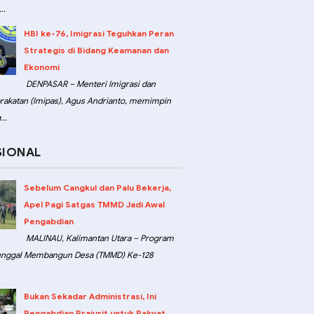
..
HBI ke-76, Imigrasi Teguhkan Peran
Strategis di Bidang Keamanan dan
Ekonomi
DENPASAR – Menteri Imigrasi dan
akatan (Imipas), Agus Andrianto, memimpin
..
SIONAL
Sebelum Cangkul dan Palu Bekerja,
Apel Pagi Satgas TMMD Jadi Awal
Pengabdian
MALINAU, Kalimantan Utara – Program
unggal Membangun Desa (TMMD) Ke-128
Bukan Sekadar Administrasi, Ini
Pengabdian Prajurit untuk Rakyat