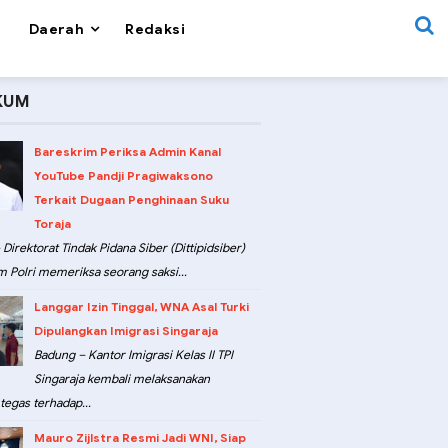
Daerah
Redaksi
KUM
Bareskrim Periksa Admin Kanal
YouTube Pandji Pragiwaksono
Terkait Dugaan Penghinaan Suku
Toraja
 Direktorat Tindak Pidana Siber (Dittipidsiber)
m Polri memeriksa seorang saksi...
Langgar Izin Tinggal, WNA Asal Turki
Dipulangkan Imigrasi Singaraja
Badung – Kantor Imigrasi Kelas II TPI
Singaraja kembali melaksanakan
tegas terhadap...
Mauro Zijlstra Resmi Jadi WNI, Siap