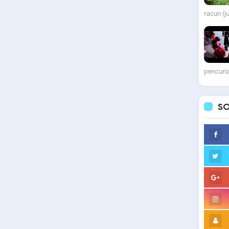
racun (j
pencuria
SO