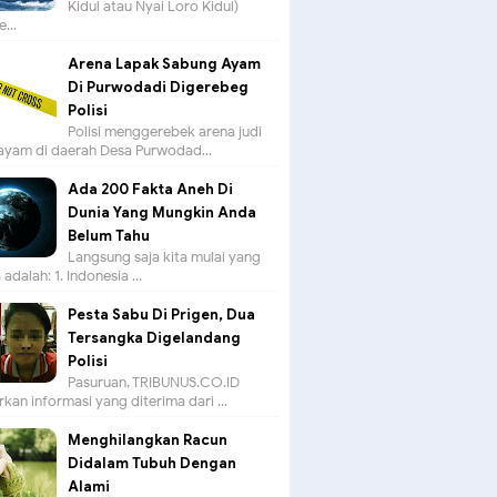
Kidul atau Nyai Loro Kidul)
...
Arena Lapak Sabung Ayam
Di Purwodadi Digerebeg
Polisi
Polisi menggerebek arena judi
ayam di daerah Desa Purwodad...
Ada 200 Fakta Aneh Di
Dunia Yang Mungkin Anda
Belum Tahu
Langsung saja kita mulai yang
adalah: 1. Indonesia ...
Pesta Sabu Di Prigen, Dua
Tersangka Digelandang
Polisi
Pasuruan, TRIBUNUS.CO.ID -
kan informasi yang diterima dari ...
Menghilangkan Racun
Didalam Tubuh Dengan
Alami