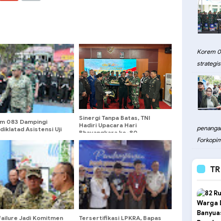
Korem 08
strategis.
Sinergi Tanpa Batas, TNI
m 083 Dampingi
Hadiri Upacara Hari
penangan
iklatad Asistensi Uji
Bhayangkara ke-80
Pencak Silat Militer di
Wujudkan Malinau Aman dan
Forkopim
g
Harmonis
TR
Failure Jadi Komitmen
Tersertifikasi LPKRA, Bapas