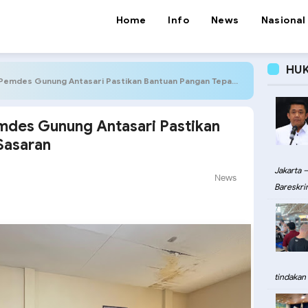
Home
Info
News
Nasional
HU
emdes Gunung Antasari Pastikan Bantuan Pangan Tepat Sasaran
emdes Gunung Antasari Pastikan
Sasaran
Jakarta –
News
Bareskri
tindakan 