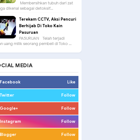
Membersihkan tubuh dari zat
uga dikenal sebagai detoksif...
Terekam CCTV, Aksi Pencuri
Berhijab Di Toko Kain
Pasuruan
PASURUAN - Telah terjadi
n uang milik seorang pembeli di Toko ...
CIAL MEDIA
Facebook
Like
Twitter
Follow
Google+
Follow
Instagram
Follow
Blogger
Follow