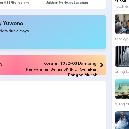
m 083/Bdj dalam
Jakbar Perkuat Layanan
rusak us
manan Kunjungan
Pendampingan AMPK
den RI
g Yuwono
udera dunia maya
trihexypi
ng
Koramil 1022-03 Dampingi
ir
Penyaluran Beras SPHP di Gerakan
orang ta
Pangan Murah
hilang d