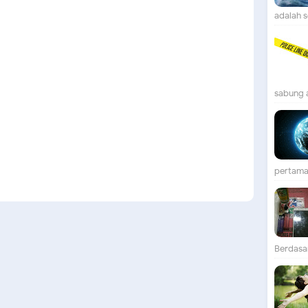
adalah se
sabung 
pertama 
Berdasar