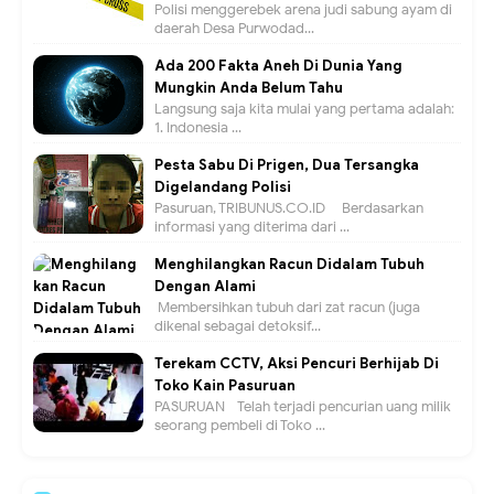
Polisi menggerebek arena judi sabung ayam di
daerah Desa Purwodad...
Ada 200 Fakta Aneh Di Dunia Yang
Mungkin Anda Belum Tahu
Langsung saja kita mulai yang pertama adalah:
1. Indonesia ...
Pesta Sabu Di Prigen, Dua Tersangka
Digelandang Polisi
Pasuruan, TRIBUNUS.CO.ID - Berdasarkan
informasi yang diterima dari ...
Menghilangkan Racun Didalam Tubuh
Dengan Alami
Membersihkan tubuh dari zat racun (juga
dikenal sebagai detoksif...
Terekam CCTV, Aksi Pencuri Berhijab Di
Toko Kain Pasuruan
PASURUAN - Telah terjadi pencurian uang milik
seorang pembeli di Toko ...