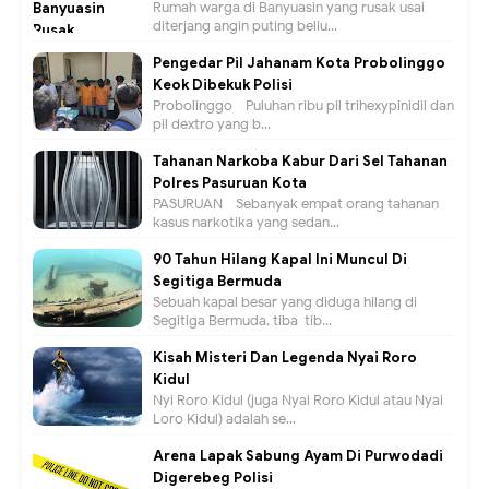
Rumah warga di Banyuasin yang rusak usai
diterjang angin puting beliu...
Pengedar Pil Jahanam Kota Probolinggo
Keok Dibekuk Polisi
Probolinggo - Puluhan ribu pil trihexypinidil dan
pil dextro yang b...
Tahanan Narkoba Kabur Dari Sel Tahanan
Polres Pasuruan Kota
PASURUAN - Sebanyak empat orang tahanan
kasus narkotika yang sedan...
90 Tahun Hilang Kapal Ini Muncul Di
Segitiga Bermuda
Sebuah kapal besar yang diduga hilang di
Segitiga Bermuda, tiba-tib...
Kisah Misteri Dan Legenda Nyai Roro
Kidul
Nyi Roro Kidul (juga Nyai Roro Kidul atau Nyai
Loro Kidul) adalah se...
Arena Lapak Sabung Ayam Di Purwodadi
Digerebeg Polisi