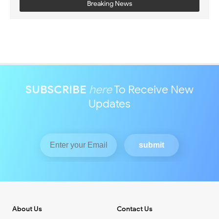
Breaking News
SUBSCRIBE
here
To Receive New
Updates
About Us
Contact Us