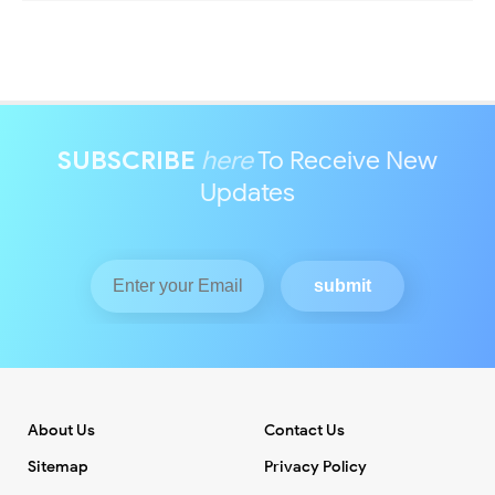
SUBSCRIBE
here
To Receive New
Updates
About Us
Contact Us
Sitemap
Privacy Policy