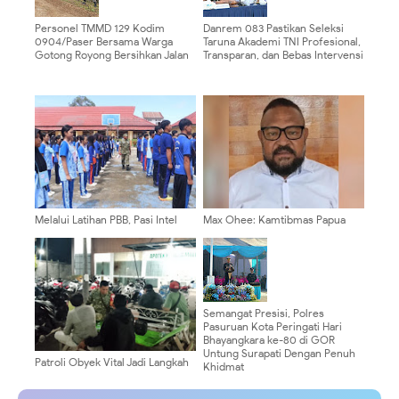
Personel TMMD 129 Kodim
Danrem 083 Pastikan Seleksi
0904/Paser Bersama Warga
Taruna Akademi TNI Profesional,
Gotong Royong Bersihkan Jalan
Transparan, dan Bebas Intervensi
Melalui Latihan PBB, Pasi Intel
Max Ohee: Kamtibmas Papua
Kodim 0910/Malinau Bentuk
Harga Mati! Tolak Aksi Provokatif
Karakter Pelajar yang Disiplin
Jelang 17 Agustus
dan Tangguh
Semangat Presisi, Polres
Pasuruan Kota Peringati Hari
Bhayangkara ke-80 di GOR
Untung Surapati Dengan Penuh
Patroli Obyek Vital Jadi Langkah
Khidmat
Babinsa Tunjung Antisipasi
Gangguan Kamtibmas