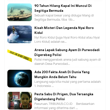
90 Tahun Hilang Kapal Ini Muncul Di
Segitiga Bermuda
Sebuah kapal besar yang diduga hilang di
Segitiga Bermuda, tiba-tib...
Kisah Misteri Dan Legenda Nyai Roro
Kidul
Nyi Roro Kidul (juga Nyai Roro Kidul atau Nyai
Loro Kidul) adalah se...
Arena Lapak Sabung Ayam Di Purwodadi
Digerebeg Polisi
Polisi menggerebek arena judi sabung ayam di
daerah Desa Purwodad...
Ada 200 Fakta Aneh Di Dunia Yang
Mungkin Anda Belum Tahu
Langsung saja kita mulai yang pertama adalah:
1. Indonesia ...
Pesta Sabu Di Prigen, Dua Tersangka
Digelandang Polisi
Pasuruan, TRIBUNUS.CO.ID - Berdasarkan
informasi yang diterima dari ...