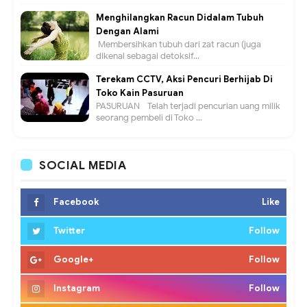
Menghilangkan Racun Didalam Tubuh
Dengan Alami
Membersihkan tubuh dari zat racun (juga
dikenal sebagai detoksif...
Terekam CCTV, Aksi Pencuri Berhijab Di
Toko Kain Pasuruan
PASURUAN - Telah terjadi pencurian uang milik
seorang pembeli di Toko ...
SOCIAL MEDIA
Facebook
Like
Twitter
Follow
Google+
Follow
Instagram
Follow