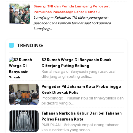
Sinergi TNI dan Pemda Lumajang Percepat
Pemulihan Pascabanjir Lahar Semeru
Lumajang — Kehadiran TNI dalam penanganan
pascabencana kembali terlihat saat Forkopimda
Lumajang...
TRENDING
82 Rumah Warga Di Banyuasin Rusak
Diterjang Puting Beliung
Rumah warga di Banyuasin yang rusak usai
diterjang angin puting beliu...
Pengedar Pil Jahanam Kota Probolinggo
Keok Dibekuk Polisi
Probolinggo - Puluhan ribu pil trihexypinidil dan
pil dextro yang b...
Tahanan Narkoba Kabur Dari Sel Tahanan
Polres Pasuruan Kota
PASURUAN - Sebanyak empat orang tahanan
kasus narkotika yang sedan...