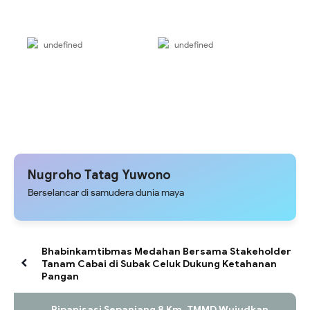
undefined
undefined
Nugroho Tatag Yuwono
Berselancar di samudera dunia maya
Bhabinkamtibmas Medahan Bersama Stakeholder
Tanam Cabai di Subak Celuk Dukung Ketahanan
Pangan
Pipanisasi Sepanjang 8 Km, TMMD Wujudkan