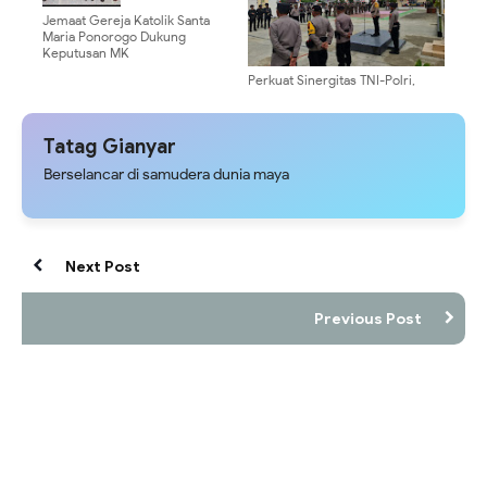
Jemaat Gereja Katolik Santa
Maria Ponorogo Dukung
Keputusan MK
‎Perkuat Sinergitas TNI-Polri,
Polres Yahukimo Gelar Apel
Siaga dan Show of Force Jelang
Kalender Kamtibmas 1 Juli 2026 ‎ ‎
Tatag Gianyar
Berselancar di samudera dunia maya
Next Post
Previous Post