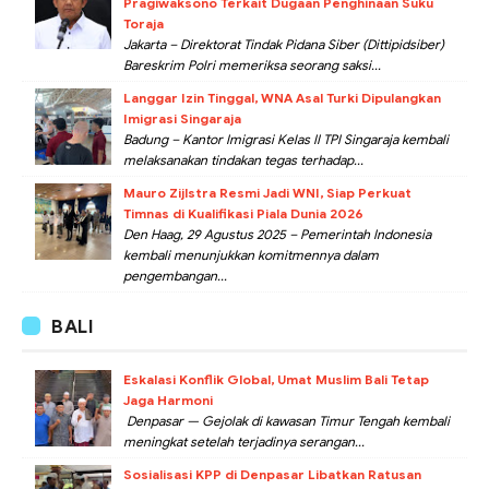
Pragiwaksono Terkait Dugaan Penghinaan Suku
Toraja
Jakarta – Direktorat Tindak Pidana Siber (Dittipidsiber)
Bareskrim Polri memeriksa seorang saksi...
Langgar Izin Tinggal, WNA Asal Turki Dipulangkan
Imigrasi Singaraja
Badung – Kantor Imigrasi Kelas II TPI Singaraja kembali
melaksanakan tindakan tegas terhadap...
Mauro Zijlstra Resmi Jadi WNI, Siap Perkuat
Timnas di Kualifikasi Piala Dunia 2026
Den Haag, 29 Agustus 2025 – Pemerintah Indonesia
kembali menunjukkan komitmennya dalam
pengembangan...
BALI
Eskalasi Konflik Global, Umat Muslim Bali Tetap
Jaga Harmoni
Denpasar — Gejolak di kawasan Timur Tengah kembali
meningkat setelah terjadinya serangan...
Sosialisasi KPP di Denpasar Libatkan Ratusan