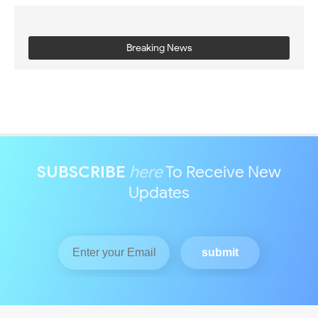
Breaking News
SUBSCRIBE
here
To Receive New
Updates