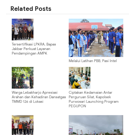
Related Posts
Tersertifikasi LPKRA, Bapas
Jakbar Perkuat Layanan
Pendampingan AMPK
Melalui Latihan PBB, Pasi Intel
Kodim 0910/Malinau Bentuk
Karakter Pelajar yang Disiplin
dan Tangguh
Warga Lebakharjo Apresiasi
Ciptakan Kedamaian Antar
Arahan dan Kehadiran Dansatgas
Perguruan Silat, Kapolsek
TMMD 126 di Lokasi
Purwosari Launching Program
PEGUPON