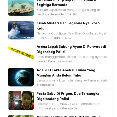
Segitiga Bermuda
Sebuah kapal besar yang diduga hilang di
Segitiga Bermuda, tiba-tib...
Kisah Misteri Dan Legenda Nyai Roro
Kidul
Nyi Roro Kidul (juga Nyai Roro Kidul atau Nyai
Loro Kidul) adalah se...
Arena Lapak Sabung Ayam Di Purwodadi
Digerebeg Polisi
Polisi menggerebek arena judi sabung ayam di
daerah Desa Purwodad...
Ada 200 Fakta Aneh Di Dunia Yang
Mungkin Anda Belum Tahu
Langsung saja kita mulai yang pertama adalah:
1. Indonesia ...
Pesta Sabu Di Prigen, Dua Tersangka
Digelandang Polisi
Pasuruan, TRIBUNUS.CO.ID - Berdasarkan
informasi yang diterima dari ...