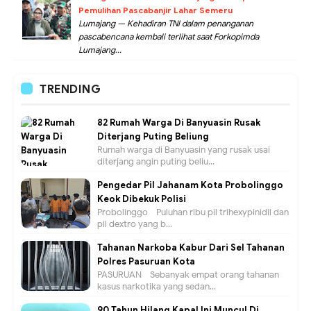
Pemulihan Pascabanjir Lahar Semeru
Lumajang — Kehadiran TNI dalam penanganan
pascabencana kembali terlihat saat Forkopimda
Lumajang...
TRENDING
82 Rumah Warga Di Banyuasin Rusak
Diterjang Puting Beliung
Rumah warga di Banyuasin yang rusak usai
diterjang angin puting beliu...
Pengedar Pil Jahanam Kota Probolinggo
Keok Dibekuk Polisi
Probolinggo - Puluhan ribu pil trihexypinidil dan
pil dextro yang b...
Tahanan Narkoba Kabur Dari Sel Tahanan
Polres Pasuruan Kota
PASURUAN - Sebanyak empat orang tahanan
kasus narkotika yang sedan...
90 Tahun Hilang Kapal Ini Muncul Di