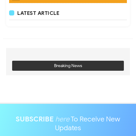
LATEST ARTICLE
Breaking News
SUBSCRIBE
here
To Receive New
Updates