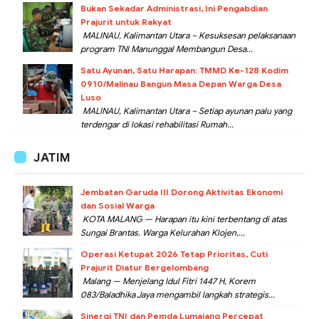
Bukan Sekadar Administrasi, Ini Pengabdian
Prajurit untuk Rakyat
MALINAU, Kalimantan Utara – Kesuksesan pelaksanaan
program TNI Manunggal Membangun Desa...
Satu Ayunan, Satu Harapan: TMMD Ke-128 Kodim
0910/Malinau Bangun Masa Depan Warga Desa
Luso
MALINAU, Kalimantan Utara – Setiap ayunan palu yang
terdengar di lokasi rehabilitasi Rumah...
JATIM
Jembatan Garuda III Dorong Aktivitas Ekonomi
dan Sosial Warga
KOTA MALANG — Harapan itu kini terbentang di atas
Sungai Brantas. Warga Kelurahan Klojen,...
Operasi Ketupat 2026 Tetap Prioritas, Cuti
Prajurit Diatur Bergelombang
Malang — Menjelang Idul Fitri 1447 H, Korem
083/Baladhika Jaya mengambil langkah strategis...
Sinergi TNI dan Pemda Lumajang Percepat