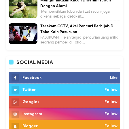
Menghilangkan Racun Didalam Tubuh
Dengan Alami
Membersihkan tubuh dari zat racun (juga
dikenal sebagai detoksif...
Terekam CCTV, Aksi Pencuri Berhijab Di
Toko Kain Pasuruan
PASURUAN - Telah terjadi pencurian uang milik
seorang pembeli di Toko ...
SOCIAL MEDIA
Facebook
Like
Twitter
Follow
Google+
Follow
Instagram
Follow
Blogger
Follow