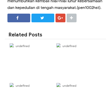
menumbuhkan kembali nilai-nilai luhur kebersamaan
dan kepedulian di tengah masyarakat.(pen1002hst).
SHARE
SHARE
Related Posts
undefined
undefined
undefined
undefined