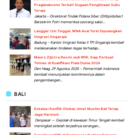
Pragiwaksono Terkait Dugaan Penghinaan Suku
Toraja
Jakarta – Direktorat Tindak Pidana Siber (Dittipidsiber)
Bareskrim Polri memeriksa seorang saksi...
Langgar Izin Tinggal, WNA Asal Turki Dipulangkan
Imigrasi Singaraja
Badung – Kantor Imigrasi Kelas II TPI Singaraja kembali
melaksanakan tindakan tegas terhadap...
Mauro Zijlstra Resmi Jadi WNI, Siap Perkuat
Timnas di Kualifikasi Piala Dunia 2026
Den Haag, 29 Agustus 2025 – Pemerintah Indonesia
kembali menunjukkan komitmennya dalam
pengembangan...
BALI
Eskalasi Konflik Global, Umat Muslim Bali Tetap
Jaga Harmoni
Denpasar — Gejolak di kawasan Timur Tengah kembali
meningkat setelah terjadinya serangan...
Sosialisasi KPP di Denpasar Libatkan Ratusan