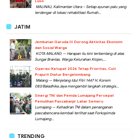
Luso
MALINAU, Kalimantan Utara – Setiap ayunan palu yang
terdengar di lokasi rehabilitasi Rumah...
JATIM
Jembatan Garuda III Dorong Aktivitas Ekonomi
dan Sosial Warga
KOTA MALANG — Harapan itu kini terbentang di atas
Sungai Brantas. Warga Kelurahan Klojen,...
Operasi Ketupat 2026 Tetap Prioritas, Cuti
Prajurit Diatur Bergelombang
Malang — Menjelang Idul Fitri 1447 H, Korem
083/Baladhika Jaya mengambil langkah strategis...
Sinergi TNI dan Pemda Lumajang Percepat
Pemulihan Pascabanjir Lahar Semeru
Lumajang — Kehadiran TNI dalam penanganan
pascabencana kembali terlihat saat Forkopimda
Lumajang...
TRENDING