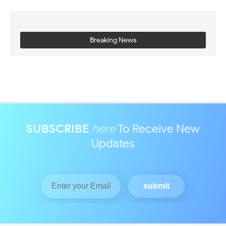
Breaking News
SUBSCRIBE
here
To Receive New
Updates