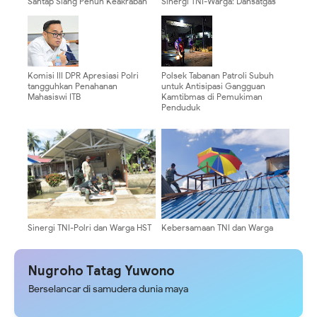
Santap Siang Penuh Keakraban
Sinergi TNI-Warga: Dansatgas
Eratkan Solidaritas Satgas TMMD
TMMD Dengar Langsung Aspirasi
di Haruyan
Masyarakat
Komisi III DPR Apresiasi Polri
Polsek Tabanan Patroli Subuh
tangguhkan Penahanan
untuk Antisipasi Gangguan
Mahasiswi ITB
Kamtibmas di Pemukiman
Penduduk
Sinergi TNI-Polri dan Warga HST
Kebersamaan TNI dan Warga
Kejar Target Rehab Poskampling
Pacu Pembangunan Langgar
TMMD
Darussalam
Nugroho Tatag Yuwono
Berselancar di samudera dunia maya