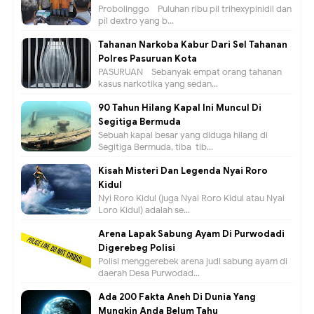
Probolinggo - Puluhan ribu pil trihexypinidil dan
pil dextro yang b...
Tahanan Narkoba Kabur Dari Sel Tahanan
Polres Pasuruan Kota
PASURUAN - Sebanyak empat orang tahanan
kasus narkotika yang sedan...
90 Tahun Hilang Kapal Ini Muncul Di
Segitiga Bermuda
Sebuah kapal besar yang diduga hilang di
Segitiga Bermuda, tiba-tib...
Kisah Misteri Dan Legenda Nyai Roro
Kidul
Nyi Roro Kidul (juga Nyai Roro Kidul atau Nyai
Loro Kidul) adalah se...
Arena Lapak Sabung Ayam Di Purwodadi
Digerebeg Polisi
Polisi menggerebek arena judi sabung ayam di
daerah Desa Purwodad...
Ada 200 Fakta Aneh Di Dunia Yang
Mungkin Anda Belum Tahu