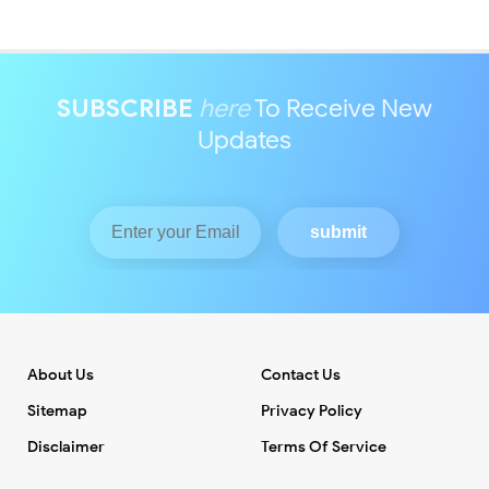
SUBSCRIBE
here
To Receive New
Updates
About Us
Contact Us
Sitemap
Privacy Policy
Disclaimer
Terms Of Service