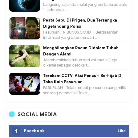
Langsung saja kita mulai yang pertama adalah:
1. Indonesia ...
Pesta Sabu Di Prigen, Dua Tersangka
Digelandang Polisi
Pasuruan, TRIBUNUS.CO.ID - Berdasarkan
informasi yang diterima dari ...
Menghilangkan Racun Didalam Tubuh
Dengan Alami
Membersihkan tubuh dari zat racun (juga
dikenal sebagai detoksif...
Terekam CCTV, Aksi Pencuri Berhijab Di
Toko Kain Pasuruan
PASURUAN - Telah terjadi pencurian uang milik
seorang pembeli di Toko ...
SOCIAL MEDIA
Facebook
Like