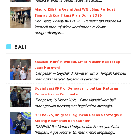
melaksanakan tindakan tegas terhadap...
Mauro Zijlstra Resmi Jadi WNI, Siap Perkuat
Timnas di Kualifikasi Piala Dunia 2026
Den Haag, 29 Agustus 2025 – Pemerintah Indonesia
kembali menunjukkan komitmennya dalam
pengembangan...
BALI
Eskalasi Konflik Global, Umat Muslim Bali Tetap
Jaga Harmoni
Denpasar — Gejolak di kawasan Timur Tengah kembali
meningkat setelah terjadinya serangan...
Sosialisasi KPP di Denpasar Libatkan Ratusan
Pelaku Usaha Perumahan
Denpasar, 16 Maret 2026 - Bank Mandiri kembali
menegaskan perannya sebagai mitra strategis...
HBI ke-76, Imigrasi Teguhkan Peran Strategis di
Bidang Keamanan dan Ekonomi
DENPASAR – Menteri Imigrasi dan Pemasyarakatan
(Imipas), Agus Andrianto, memimpin langsung...