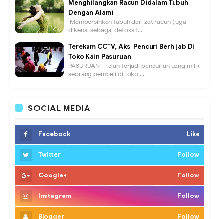
Menghilangkan Racun Didalam Tubuh
Dengan Alami
Membersihkan tubuh dari zat racun (juga
dikenal sebagai detoksif...
Terekam CCTV, Aksi Pencuri Berhijab Di
Toko Kain Pasuruan
PASURUAN - Telah terjadi pencurian uang milik
seorang pembeli di Toko ...
SOCIAL MEDIA
Facebook
Like
Twitter
Follow
Google+
Follow
Instagram
Follow
Blogger
Follow