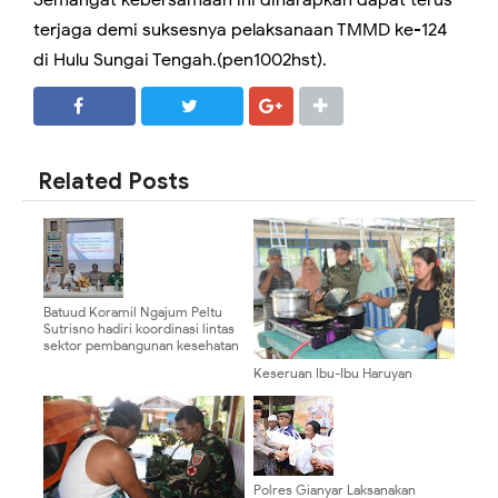
Semangat kebersamaan ini diharapkan dapat terus
terjaga demi suksesnya pelaksanaan TMMD ke-124
di Hulu Sungai Tengah.(pen1002hst).
SHARE
SHARE
Related Posts
Batuud Koramil Ngajum Peltu
Sutrisno hadiri koordinasi lintas
sektor pembangunan kesehatan
Keseruan Ibu-Ibu Haruyan
Siapkan Santap Siang untuk
Satgas TMMD ke-124
Polres Gianyar Laksanakan