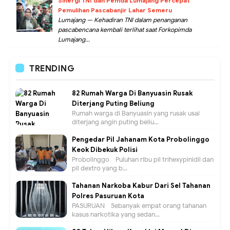
Sinergi TNI dan Pemda Lumajang Percepat
Pemulihan Pascabanjir Lahar Semeru
Lumajang — Kehadiran TNI dalam penanganan
pascabencana kembali terlihat saat Forkopimda
Lumajang...
TRENDING
82 Rumah Warga Di Banyuasin Rusak
Diterjang Puting Beliung
Rumah warga di Banyuasin yang rusak usai
diterjang angin puting beliu...
Pengedar Pil Jahanam Kota Probolinggo
Keok Dibekuk Polisi
Probolinggo - Puluhan ribu pil trihexypinidil dan
pil dextro yang b...
Tahanan Narkoba Kabur Dari Sel Tahanan
Polres Pasuruan Kota
PASURUAN - Sebanyak empat orang tahanan
kasus narkotika yang sedan...