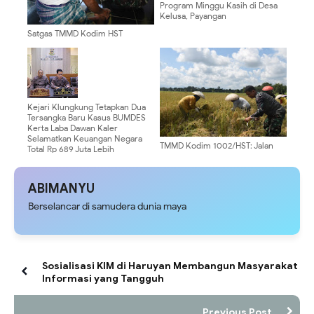
Program Minggu Kasih di Desa
Kelusa, Payangan
Satgas TMMD Kodim HST
Proaktif Layani Kesehatan Warga
Pengambau Hilir Luar
Kejari Klungkung Tetapkan Dua
Tersangka Baru Kasus BUMDES
Kerta Laba Dawan Kaler
Selamatkan Keuangan Negara
TMMD Kodim 1002/HST: Jalan
Total Rp 689 Juta Lebih
Dibangun, Panen pun Dibantu
ABIMANYU
Berselancar di samudera dunia maya
Sosialisasi KIM di Haruyan Membangun Masyarakat
Informasi yang Tangguh
Previous Post