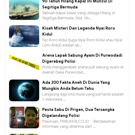
90 Tahun Hilang Kapal Ini Muncul Di
Segitiga Bermuda
Sebuah kapal besar yang diduga hilang di
Segitiga Bermuda, tiba-tib...
Kisah Misteri Dan Legenda Nyai Roro
Kidul
Nyi Roro Kidul (juga Nyai Roro Kidul atau Nyai
Loro Kidul) adalah se...
Arena Lapak Sabung Ayam Di Purwodadi
Digerebeg Polisi
Polisi menggerebek arena judi sabung ayam di
daerah Desa Purwodad...
Ada 200 Fakta Aneh Di Dunia Yang
Mungkin Anda Belum Tahu
Langsung saja kita mulai yang pertama adalah:
1. Indonesia ...
Pesta Sabu Di Prigen, Dua Tersangka
Digelandang Polisi
Pasuruan, TRIBUNUS.CO.ID - Berdasarkan
informasi yang diterima dari ...