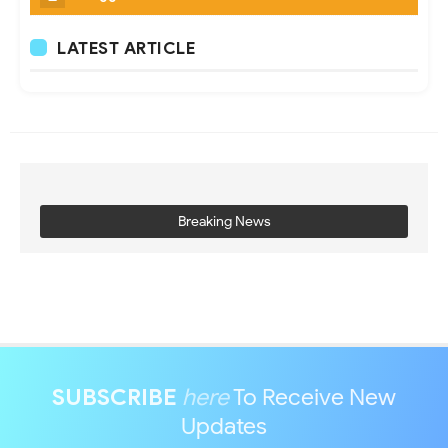
LATEST ARTICLE
Breaking News
SUBSCRIBE
here
To Receive New
Updates