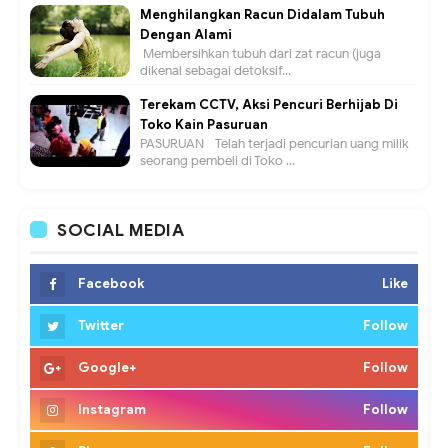
Menghilangkan Racun Didalam Tubuh
Dengan Alami
Membersihkan tubuh dari zat racun (juga
dikenal sebagai detoksif...
Terekam CCTV, Aksi Pencuri Berhijab Di
Toko Kain Pasuruan
PASURUAN - Telah terjadi pencurian uang milik
seorang pembeli di Toko ...
SOCIAL MEDIA
Facebook
Like
Twitter
Follow
Google+
Follow
Instagram
Follow