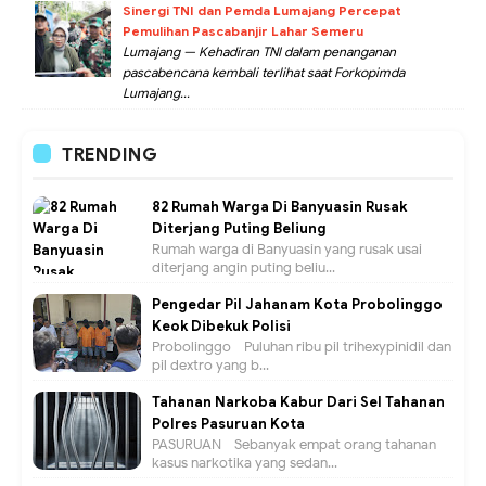
Sinergi TNI dan Pemda Lumajang Percepat
Pemulihan Pascabanjir Lahar Semeru
Lumajang — Kehadiran TNI dalam penanganan
pascabencana kembali terlihat saat Forkopimda
Lumajang...
TRENDING
82 Rumah Warga Di Banyuasin Rusak
Diterjang Puting Beliung
Rumah warga di Banyuasin yang rusak usai
diterjang angin puting beliu...
Pengedar Pil Jahanam Kota Probolinggo
Keok Dibekuk Polisi
Probolinggo - Puluhan ribu pil trihexypinidil dan
pil dextro yang b...
Tahanan Narkoba Kabur Dari Sel Tahanan
Polres Pasuruan Kota
PASURUAN - Sebanyak empat orang tahanan
kasus narkotika yang sedan...