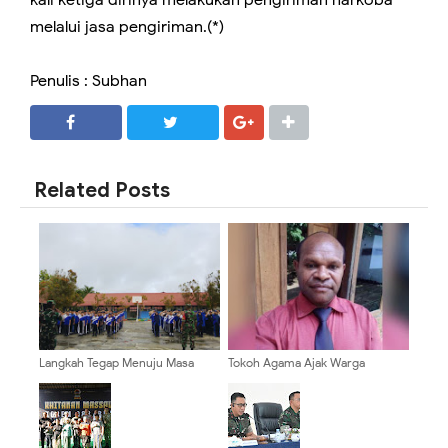
kali ketiga dirinya melakukan pengiriman narkoba
melalui jasa pengiriman.(*)
Penulis : Subhan
SHARE
SHARE
Related Posts
Langkah Tegap Menuju Masa
Tokoh Agama Ajak Warga
Depan, Koramil 0910-
Pegunungan Bintang Tolak
03/Malinau Kota Tanamkan
Provokasi Jelang HUT RI
Disiplin kepada Siswa Baru