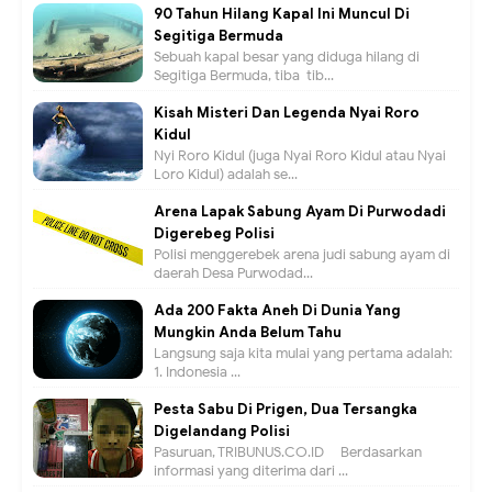
90 Tahun Hilang Kapal Ini Muncul Di
Segitiga Bermuda
Sebuah kapal besar yang diduga hilang di
Segitiga Bermuda, tiba-tib...
Kisah Misteri Dan Legenda Nyai Roro
Kidul
Nyi Roro Kidul (juga Nyai Roro Kidul atau Nyai
Loro Kidul) adalah se...
Arena Lapak Sabung Ayam Di Purwodadi
Digerebeg Polisi
Polisi menggerebek arena judi sabung ayam di
daerah Desa Purwodad...
Ada 200 Fakta Aneh Di Dunia Yang
Mungkin Anda Belum Tahu
Langsung saja kita mulai yang pertama adalah:
1. Indonesia ...
Pesta Sabu Di Prigen, Dua Tersangka
Digelandang Polisi
Pasuruan, TRIBUNUS.CO.ID - Berdasarkan
informasi yang diterima dari ...