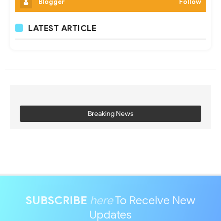
Blogger
Follow
LATEST ARTICLE
Breaking News
SUBSCRIBE
here
To Receive New
Updates