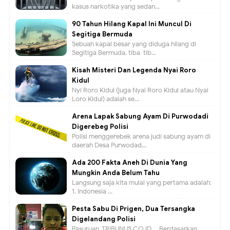
kasus narkotika yang sedan...
90 Tahun Hilang Kapal Ini Muncul Di
Segitiga Bermuda
Sebuah kapal besar yang diduga hilang di
Segitiga Bermuda, tiba-tib...
Kisah Misteri Dan Legenda Nyai Roro
Kidul
Nyi Roro Kidul (juga Nyai Roro Kidul atau Nyai
Loro Kidul) adalah se...
Arena Lapak Sabung Ayam Di Purwodadi
Digerebeg Polisi
Polisi menggerebek arena judi sabung ayam di
daerah Desa Purwodad...
Ada 200 Fakta Aneh Di Dunia Yang
Mungkin Anda Belum Tahu
Langsung saja kita mulai yang pertama adalah:
1. Indonesia ...
Pesta Sabu Di Prigen, Dua Tersangka
Digelandang Polisi
Pasuruan, TRIBUNUS.CO.ID - Berdasarkan