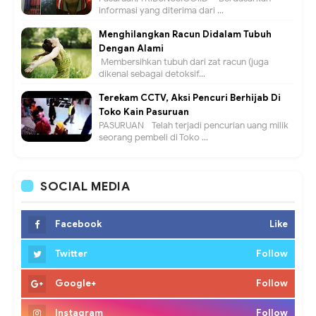
informasi yang diterima dari ...
Menghilangkan Racun Didalam Tubuh
Dengan Alami
Membersihkan tubuh dari zat racun (juga
dikenal sebagai detoksif...
Terekam CCTV, Aksi Pencuri Berhijab Di
Toko Kain Pasuruan
PASURUAN - Telah terjadi pencurian uang milik
seorang pembeli di Toko ...
SOCIAL MEDIA
Facebook
Like
Twitter
Follow
Google+
Follow
Instagram
Follow