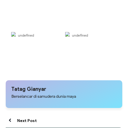
undefined
undefined
Tatag Gianyar
Berselancar di samudera dunia maya
Next Post