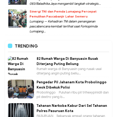
083/Baladhika Jaya mengambil langkah strategis...
Sinergi TNI dan Pemda Lumajang Percepat
Pemulihan Pascabanjir Lahar Semeru
Lumajang — Kehadiran TNI dalam penanganan
pascabencana kembali terlihat saat Forkopimda
Lumajang...
TRENDING
82 Rumah Warga Di Banyuasin Rusak
Diterjang Puting Beliung
Rumah warga di Banyuasin yang rusak usai
diterjang angin puting beliu...
Pengedar Pil Jahanam Kota Probolinggo
Keok Dibekuk Polisi
Probolinggo - Puluhan ribu pil trihexypinidil dan
pil dextro yang b...
Tahanan Narkoba Kabur Dari Sel Tahanan
Polres Pasuruan Kota
PASURUAN - Sebanyak empat orang tahanan