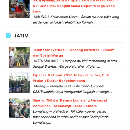
Satu Ayunan, Satu Harapan: TMMD Ke-128 Kodim
0910/Malinau Bangun Masa Depan Warga Desa
Luso
MALINAU, Kalimantan Utara – Setiap ayunan palu yang
terdengar di lokasi rehabilitasi Rumah...
JATIM
Jembatan Garuda III Dorong Aktivitas Ekonomi
dan Sosial Warga
KOTA MALANG — Harapan itu kini terbentang di atas
Sungai Brantas. Warga Kelurahan Klojen,...
Operasi Ketupat 2026 Tetap Prioritas, Cuti
Prajurit Diatur Bergelombang
Malang — Menjelang Idul Fitri 1447 H, Korem
083/Baladhika Jaya mengambil langkah strategis...
Sinergi TNI dan Pemda Lumajang Percepat
Pemulihan Pascabanjir Lahar Semeru
Lumajang — Kehadiran TNI dalam penanganan
pascabencana kembali terlihat saat Forkopimda
Lumajang...