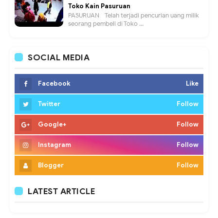
Toko Kain Pasuruan
PASURUAN - Telah terjadi pencurian uang milik
seorang pembeli di Toko ...
SOCIAL MEDIA
Facebook
Like
Twitter
Follow
Google+
Follow
Instagram
Follow
Blogger
Follow
LATEST ARTICLE