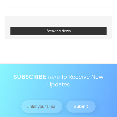
Breaking News
SUBSCRIBE
here
To Receive New
Updates