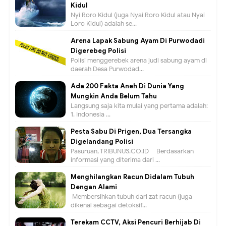
Kidul
Nyi Roro Kidul (juga Nyai Roro Kidul atau Nyai
Loro Kidul) adalah se...
Arena Lapak Sabung Ayam Di Purwodadi
Digerebeg Polisi
Polisi menggerebek arena judi sabung ayam di
daerah Desa Purwodad...
Ada 200 Fakta Aneh Di Dunia Yang
Mungkin Anda Belum Tahu
Langsung saja kita mulai yang pertama adalah:
1. Indonesia ...
Pesta Sabu Di Prigen, Dua Tersangka
Digelandang Polisi
Pasuruan, TRIBUNUS.CO.ID - Berdasarkan
informasi yang diterima dari ...
Menghilangkan Racun Didalam Tubuh
Dengan Alami
Membersihkan tubuh dari zat racun (juga
dikenal sebagai detoksif...
Terekam CCTV, Aksi Pencuri Berhijab Di