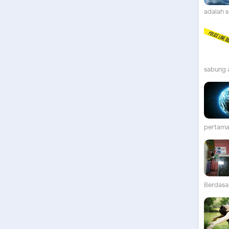
adalah se
sabung 
pertama 
Berdasar