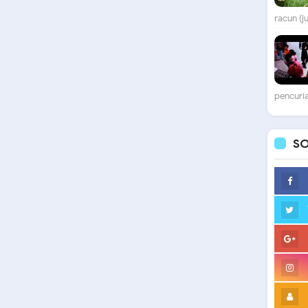
racun (j
pencuria
SO