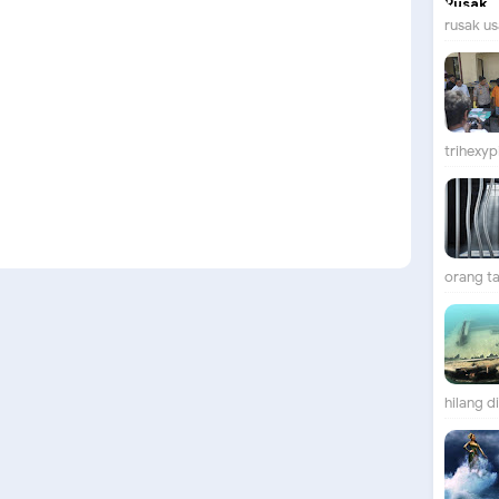
rusak us
trihexypi
orang ta
hilang d