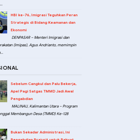
..
HBI ke-76, Imigrasi Teguhkan Peran
Strategis di Bidang Keamanan dan
Ekonomi
DENPASAR – Menteri Imigrasi dan
akatan (Imipas), Agus Andrianto, memimpin
..
SIONAL
Sebelum Cangkul dan Palu Bekerja,
Apel Pagi Satgas TMMD Jadi Awal
Pengabdian
MALINAU, Kalimantan Utara – Program
unggal Membangun Desa (TMMD) Ke-128
Bukan Sekadar Administrasi, Ini
Pengabdian Prajurit untuk Rakyat