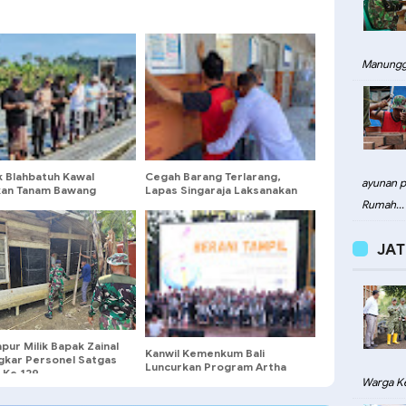
Manungg
k Blahbatuh Kawal
Cegah Barang Terlarang,
ayunan pa
an Tanam Bawang
Lapas Singaraja Laksanakan
, Dukungan Ketahanan
Penggeledahan Rutin
Rumah...
n Nasional
JAT
apur Milik Bapak Zainal
Kanwil Kemenkum Bali
gkar Personel Satgas
Luncurkan Program Artha
Ke 129
Karya untuk Lindungi Karya
Warga Ke
Kreator Disabilitas