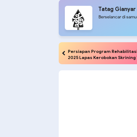
Tatag Gianyar
Berselancar di sam
Persiapan Program Rehabilitas
2025 Lapas Kerobokan Skrining