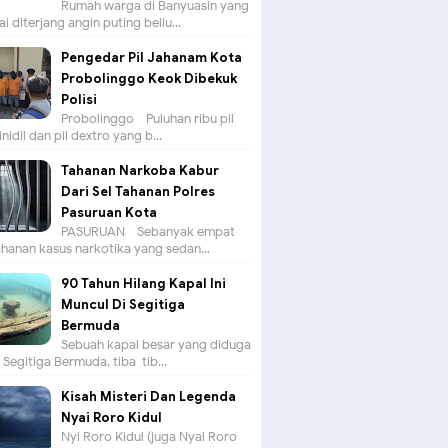
Rumah warga di Banyuasin yang
ai diterjang angin puting beliu...
Pengedar Pil Jahanam Kota
Probolinggo Keok Dibekuk
Polisi
Probolinggo - Puluhan ribu pil
nidil dan pil dextro yang b...
Tahanan Narkoba Kabur
Dari Sel Tahanan Polres
Pasuruan Kota
PASURUAN - Sebanyak empat
hanan kasus narkotika yang sedan...
90 Tahun Hilang Kapal Ini
Muncul Di Segitiga
Bermuda
Sebuah kapal besar yang diduga
i Segitiga Bermuda, tiba-tib...
Kisah Misteri Dan Legenda
Nyai Roro Kidul
Nyi Roro Kidul (juga Nyai Roro