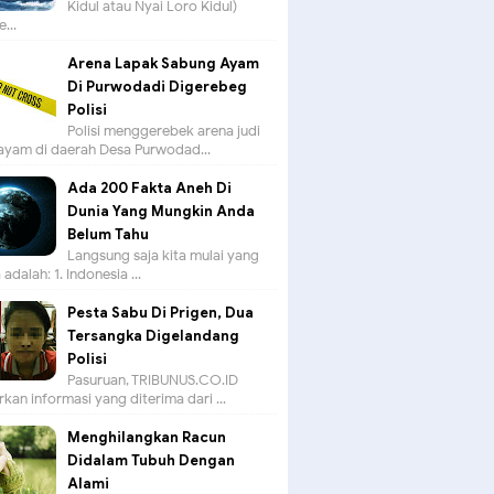
Kidul atau Nyai Loro Kidul)
...
Arena Lapak Sabung Ayam
Di Purwodadi Digerebeg
Polisi
Polisi menggerebek arena judi
ayam di daerah Desa Purwodad...
Ada 200 Fakta Aneh Di
Dunia Yang Mungkin Anda
Belum Tahu
Langsung saja kita mulai yang
adalah: 1. Indonesia ...
Pesta Sabu Di Prigen, Dua
Tersangka Digelandang
Polisi
Pasuruan, TRIBUNUS.CO.ID -
kan informasi yang diterima dari ...
Menghilangkan Racun
Didalam Tubuh Dengan
Alami