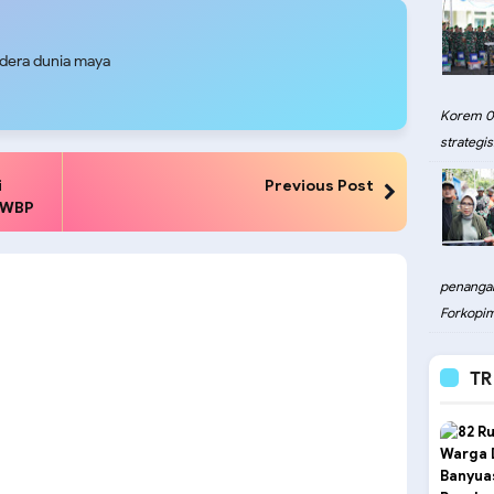
udera dunia maya
Korem 08
strategis.
i
Previous Post
 WBP
penangan
Forkopim
TR