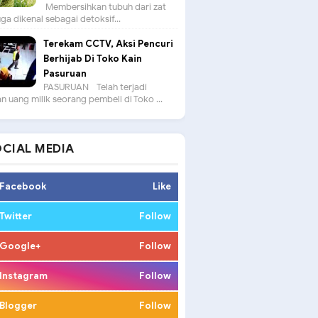
Membersihkan tubuh dari zat
uga dikenal sebagai detoksif...
Terekam CCTV, Aksi Pencuri
Berhijab Di Toko Kain
Pasuruan
PASURUAN - Telah terjadi
n uang milik seorang pembeli di Toko ...
CIAL MEDIA
Facebook
Like
Twitter
Follow
Google+
Follow
Instagram
Follow
Blogger
Follow