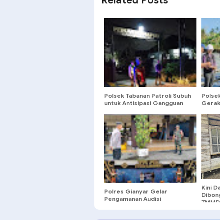
Related Posts
Polsek Tabanan Patroli Subuh
Polse
untuk Antisipasi Gangguan
Gerak
Kamtibmas di Pemukiman
Merah
Penduduk
Panga
Kini D
Polres Gianyar Gelar
Dibon
Pengamanan Audisi
TMMD 
Indonesian Idol 2024 di
Krisna Oleh-Oleh Blangsinga