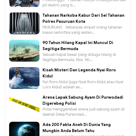
pil dextro yang b...
Tahanan Narkoba Kabur Dari Sel Tahanan
Polres Pasuruan Kota
PASURUAN - Sebanyak empat orang tahanan
kasus narkotika yang sedan...
90 Tahun Hilang Kapal Ini Muncul Di
Segitiga Bermuda
Sebuah kapal besar yang diduga hilang di
Segitiga Bermuda, tiba-tib...
Kisah Misteri Dan Legenda Nyai Roro
Kidul
Nyi Roro Kidul (juga Nyai Roro Kidul atau Nyai
Loro Kidul) adalah se...
Arena Lapak Sabung Ayam Di Purwodadi
Digerebeg Polisi
Polisi menggerebek arena judi sabung ayam di
daerah Desa Purwodad...
Ada 200 Fakta Aneh Di Dunia Yang
Mungkin Anda Belum Tahu