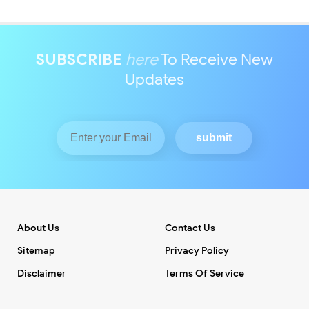
SUBSCRIBE
here
To Receive New
Updates
About Us
Contact Us
Sitemap
Privacy Policy
Disclaimer
Terms Of Service