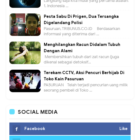
Langsung saja kita mulai yang pertama adalah:
1. Indonesia ...
Pesta Sabu Di Prigen, Dua Tersangka
Digelandang Polisi
Pasuruan, TRIBUNUS.CO.ID - Berdasarkan
informasi yang diterima dari ...
Menghilangkan Racun Didalam Tubuh
Dengan Alami
Membersihkan tubuh dari zat racun (juga
dikenal sebagai detoksif...
Terekam CCTV, Aksi Pencuri Berhijab Di
Toko Kain Pasuruan
PASURUAN - Telah terjadi pencurian uang milik
seorang pembeli di Toko ...
SOCIAL MEDIA
Facebook
Like