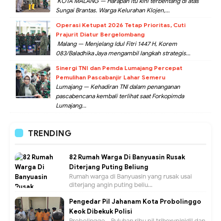
KOTA MALANG — Harapan itu kini terbentang di atas
Sungai Brantas. Warga Kelurahan Klojen,...
Operasi Ketupat 2026 Tetap Prioritas, Cuti
Prajurit Diatur Bergelombang
Malang — Menjelang Idul Fitri 1447 H, Korem
083/Baladhika Jaya mengambil langkah strategis...
Sinergi TNI dan Pemda Lumajang Percepat
Pemulihan Pascabanjir Lahar Semeru
Lumajang — Kehadiran TNI dalam penanganan
pascabencana kembali terlihat saat Forkopimda
Lumajang...
TRENDING
82 Rumah Warga Di Banyuasin Rusak
Diterjang Puting Beliung
Rumah warga di Banyuasin yang rusak usai
diterjang angin puting beliu...
Pengedar Pil Jahanam Kota Probolinggo
Keok Dibekuk Polisi
Probolinggo - Puluhan ribu pil trihexypinidil dan