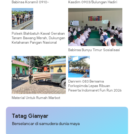
Babinsa Koramil 0910-
‎Kasdim 0903/Bulungan Hadiri
06/Malinau Selatan Hadiri Rapat
Syukuran HUT PP Polri Ke-27 di
Pembentukan Panitia HUT RI Ke-
Kabupaten Bulungan
81, Perkuat Sinergi
Menyukseskan Perayaan
Kemerdekaan
Polsek Blahbatuh Kawal Gerakan
Tanam Bawang Merah, Dukungan
Ketahanan Pangan Nasional
‎Babinsa Bunyu Timur Sosialisasi
Dampak Game Daring dan Judol
kepada Siswa Baru SMK Negeri 1
Bunyu ‎
Danrem 083 Bersama
Forkopimda Lepas Ribuan
Peserta Indomaret Fun Run 2026
Material Untuk Rumah Marbot
Masjid At Taqwa Desa Biu Sudah
Terpenuhi
Tatag Gianyar
Berselancar di samudera dunia maya