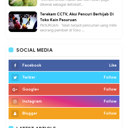
dikenal sebagai detoksif...
Terekam CCTV, Aksi Pencuri Berhijab Di
Toko Kain Pasuruan
PASURUAN - Telah terjadi pencurian uang milik
seorang pembeli di Toko ...
SOCIAL MEDIA
Facebook
Like
Twitter
Follow
Google+
Follow
Instagram
Follow
Blogger
Follow