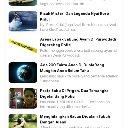
Segitiga Bermuda, tiba-tib...
Kisah Misteri Dan Legenda Nyai Roro
Kidul
Nyi Roro Kidul (juga Nyai Roro Kidul atau Nyai
Loro Kidul) adalah se...
Arena Lapak Sabung Ayam Di Purwodadi
Digerebeg Polisi
Polisi menggerebek arena judi sabung ayam di
daerah Desa Purwodad...
Ada 200 Fakta Aneh Di Dunia Yang
Mungkin Anda Belum Tahu
Langsung saja kita mulai yang pertama adalah:
1. Indonesia ...
Pesta Sabu Di Prigen, Dua Tersangka
Digelandang Polisi
Pasuruan, TRIBUNUS.CO.ID - Berdasarkan
informasi yang diterima dari ...
Menghilangkan Racun Didalam Tubuh
Dengan Alami
Membersihkan tubuh dari zat racun (juga