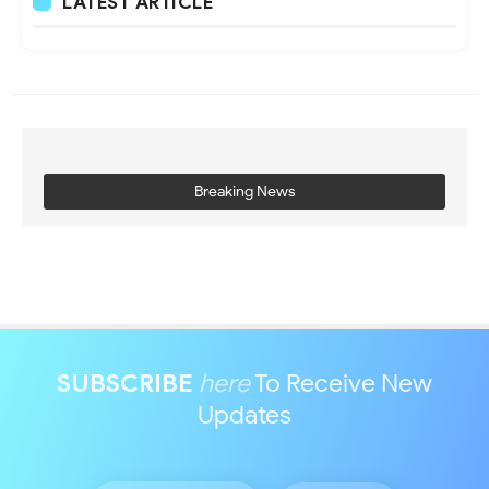
LATEST ARTICLE
Breaking News
SUBSCRIBE
here
To Receive New
Updates