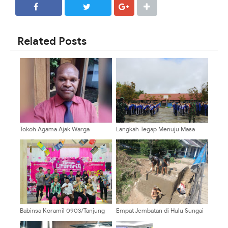
SHARE
SHARE
Related Posts
Tokoh Agama Ajak Warga
Langkah Tegap Menuju Masa
Pegunungan Bintang Tolak
Depan, Koramil 0910-
Provokasi Jelang HUT RI
03/Malinau Kota Tanamkan
Disiplin kepada Siswa Baru
‎Babinsa Koramil 0903/Tanjung
Empat Jembatan di Hulu Sungai
Palas Hadiri Peringatan HUT ke-5
Tengah Masuki Tahap Konstruksi
Perpus Tarpus Literaria di Desa
Utama