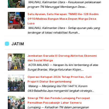
MALINAU, Kalimantan Utara – Kesuksesan pelaksanaan
program TNI Manunggal Membangun Desa...
Satu Ayunan, Satu Harapan: TMMD Ke-128 Kodim
0910/Malinau Bangun Masa Depan Warga Desa
Luso
MALINAU, Kalimantan Utara – Setiap ayunan palu yang
terdengar di lokasi rehabilitasi Rumah...
JATIM
Jembatan Garuda III Dorong Aktivitas Ekonomi
dan Sosial Warga
KOTA MALANG — Harapan itu kini terbentang di atas
Sungai Brantas. Warga Kelurahan Klojen,...
Operasi Ketupat 2026 Tetap Prioritas, Cuti
Prajurit Diatur Bergelombang
Malang — Menjelang Idul Fitri 1447 H, Korem
083/Baladhika Jaya mengambil langkah strategis...
Sinergi TNI dan Pemda Lumajang Percepat
Pemulihan Pascabanjir Lahar Semeru
Lumajang — Kehadiran TNI dalam penanganan