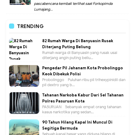
pascabencana kembali terlihat saat Forkopimda
Lumajang...
TRENDING
82 Rumah Warga Di Banyuasin Rusak
Diterjang Puting Beliung
Rumah warga di Banyuasin yang rusak usai
diterjang angin puting beliu...
Pengedar Pil Jahanam Kota Probolinggo
Keok Dibekuk Polisi
Probolinggo - Puluhan ribu pil trihexypinidil dan
pil dextro yang b...
Tahanan Narkoba Kabur Dari Sel Tahanan
Polres Pasuruan Kota
PASURUAN - Sebanyak empat orang tahanan
kasus narkotika yang sedan...
90 Tahun Hilang Kapal Ini Muncul Di
Segitiga Bermuda
Sebuah kapal besar yang diduga hilang di