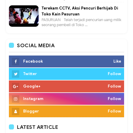
Terekam CCTV, Aksi Pencuri Berhijab Di
Toko Kain Pasuruan
PASURUAN - Telah terjadi pencurian uang milik
seorang pembeli di Toko ...
SOCIAL MEDIA
Facebook
Like
Twitter
Follow
Google+
Follow
Instagram
Follow
Blogger
Follow
LATEST ARTICLE