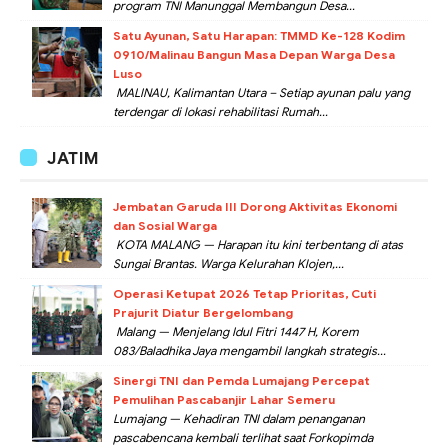
program TNI Manunggal Membangun Desa...
Satu Ayunan, Satu Harapan: TMMD Ke-128 Kodim
0910/Malinau Bangun Masa Depan Warga Desa
Luso
MALINAU, Kalimantan Utara – Setiap ayunan palu yang
terdengar di lokasi rehabilitasi Rumah...
JATIM
Jembatan Garuda III Dorong Aktivitas Ekonomi
dan Sosial Warga
KOTA MALANG — Harapan itu kini terbentang di atas
Sungai Brantas. Warga Kelurahan Klojen,...
Operasi Ketupat 2026 Tetap Prioritas, Cuti
Prajurit Diatur Bergelombang
Malang — Menjelang Idul Fitri 1447 H, Korem
083/Baladhika Jaya mengambil langkah strategis...
Sinergi TNI dan Pemda Lumajang Percepat
Pemulihan Pascabanjir Lahar Semeru
Lumajang — Kehadiran TNI dalam penanganan
pascabencana kembali terlihat saat Forkopimda