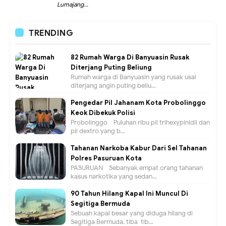
Lumajang...
TRENDING
82 Rumah Warga Di Banyuasin Rusak
Diterjang Puting Beliung
Rumah warga di Banyuasin yang rusak usai
diterjang angin puting beliu...
Pengedar Pil Jahanam Kota Probolinggo
Keok Dibekuk Polisi
Probolinggo - Puluhan ribu pil trihexypinidil dan
pil dextro yang b...
Tahanan Narkoba Kabur Dari Sel Tahanan
Polres Pasuruan Kota
PASURUAN - Sebanyak empat orang tahanan
kasus narkotika yang sedan...
90 Tahun Hilang Kapal Ini Muncul Di
Segitiga Bermuda
Sebuah kapal besar yang diduga hilang di
Segitiga Bermuda, tiba-tib...