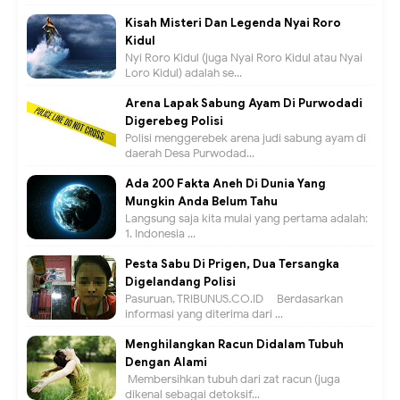
Kisah Misteri Dan Legenda Nyai Roro
Kidul
Nyi Roro Kidul (juga Nyai Roro Kidul atau Nyai
Loro Kidul) adalah se...
Arena Lapak Sabung Ayam Di Purwodadi
Digerebeg Polisi
Polisi menggerebek arena judi sabung ayam di
daerah Desa Purwodad...
Ada 200 Fakta Aneh Di Dunia Yang
Mungkin Anda Belum Tahu
Langsung saja kita mulai yang pertama adalah:
1. Indonesia ...
Pesta Sabu Di Prigen, Dua Tersangka
Digelandang Polisi
Pasuruan, TRIBUNUS.CO.ID - Berdasarkan
informasi yang diterima dari ...
Menghilangkan Racun Didalam Tubuh
Dengan Alami
Membersihkan tubuh dari zat racun (juga
dikenal sebagai detoksif...