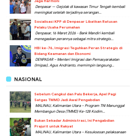
Jaga Harmoni
Denpasar — Gejolak di kawasan Timur Tengah kembali
meningkat setelah terjadinya serangan...
Sosialisasi KPP di Denpasar Libatkan Ratusan
Pelaku Usaha Perumahan
Denpasar, 16 Maret 2026 - Bank Mandiri kembali
menegaskan perannya sebagai mitra strategis...
HBI ke-76, Imigrasi Teguhkan Peran Strategis di
Bidang Keamanan dan Ekonomi
DENPASAR – Menteri Imigrasi dan Pemasyarakatan
(Imipas), Agus Andrianto, memimpin langsung...
NASIONAL
Sebelum Cangkul dan Palu Bekerja, Apel Pagi
Satgas TMMD Jadi Awal Pengabdian
MALINAU, Kalimantan Utara – Program TNI Manunggal
Membangun Desa (TMMD) Ke-128 Kodim...
Bukan Sekadar Administrasi, Ini Pengabdian
Prajurit untuk Rakyat
MALINAU, Kalimantan Utara – Kesuksesan pelaksanaan