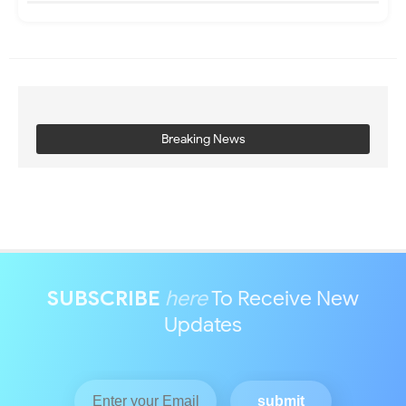
Breaking News
SUBSCRIBE
here
To Receive New
Updates