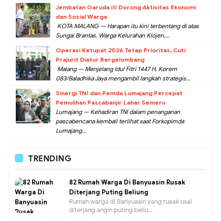
Jembatan Garuda III Dorong Aktivitas Ekonomi
dan Sosial Warga
KOTA MALANG — Harapan itu kini terbentang di atas
Sungai Brantas. Warga Kelurahan Klojen,...
Operasi Ketupat 2026 Tetap Prioritas, Cuti
Prajurit Diatur Bergelombang
Malang — Menjelang Idul Fitri 1447 H, Korem
083/Baladhika Jaya mengambil langkah strategis...
Sinergi TNI dan Pemda Lumajang Percepat
Pemulihan Pascabanjir Lahar Semeru
Lumajang — Kehadiran TNI dalam penanganan
pascabencana kembali terlihat saat Forkopimda
Lumajang...
TRENDING
82 Rumah Warga Di Banyuasin Rusak
Diterjang Puting Beliung
Rumah warga di Banyuasin yang rusak usai
diterjang angin puting beliu...