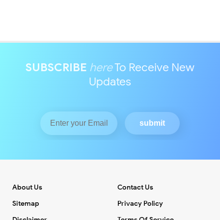
SUBSCRIBE
here
To Receive New
Updates
About Us
Contact Us
Sitemap
Privacy Policy
Disclaimer
Terms Of Service