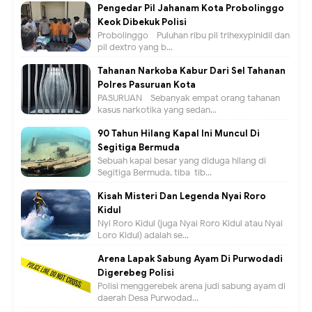
Pengedar Pil Jahanam Kota Probolinggo
Keok Dibekuk Polisi
Probolinggo - Puluhan ribu pil trihexypinidil dan
pil dextro yang b...
Tahanan Narkoba Kabur Dari Sel Tahanan
Polres Pasuruan Kota
PASURUAN - Sebanyak empat orang tahanan
kasus narkotika yang sedan...
90 Tahun Hilang Kapal Ini Muncul Di
Segitiga Bermuda
Sebuah kapal besar yang diduga hilang di
Segitiga Bermuda, tiba-tib...
Kisah Misteri Dan Legenda Nyai Roro
Kidul
Nyi Roro Kidul (juga Nyai Roro Kidul atau Nyai
Loro Kidul) adalah se...
Arena Lapak Sabung Ayam Di Purwodadi
Digerebeg Polisi
Polisi menggerebek arena judi sabung ayam di
daerah Desa Purwodad...