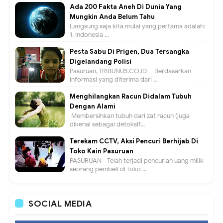
Ada 200 Fakta Aneh Di Dunia Yang
Mungkin Anda Belum Tahu
Langsung saja kita mulai yang pertama adalah:
1. Indonesia ...
Pesta Sabu Di Prigen, Dua Tersangka
Digelandang Polisi
Pasuruan, TRIBUNUS.CO.ID - Berdasarkan
informasi yang diterima dari ...
Menghilangkan Racun Didalam Tubuh
Dengan Alami
Membersihkan tubuh dari zat racun (juga
dikenal sebagai detoksif...
Terekam CCTV, Aksi Pencuri Berhijab Di
Toko Kain Pasuruan
PASURUAN - Telah terjadi pencurian uang milik
seorang pembeli di Toko ...
SOCIAL MEDIA