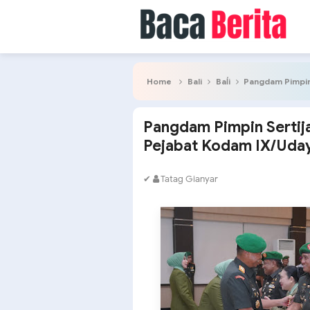
Home
Bali
Baĺi
Pangdam Pimpin S
Pangdam Pimpin Sertija
Pejabat Kodam IX/Uda
✔
Tatag Gianyar