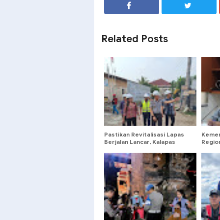
SHARE
SHARE
Related Posts
Pastikan Revitalisasi Lapas
Kemen
Berjalan Lancar, Kalapas
Region
Kerobokan Lakukan
Peren
Monitoring Lapangan
Objek