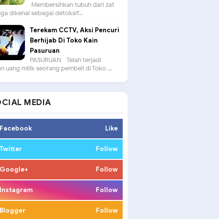
Membersihkan tubuh dari zat
uga dikenal sebagai detoksif...
Terekam CCTV, Aksi Pencuri
Berhijab Di Toko Kain
Pasuruan
PASURUAN - Telah terjadi
n uang milik seorang pembeli di Toko ...
CIAL MEDIA
Facebook
Like
Twitter
Follow
Google+
Follow
Instagram
Follow
Blogger
Follow