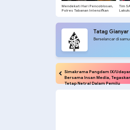
Mendekati Hari Pencoblosan,
Tim SA
Polres Tabanan Intensifkan
Lakuk
Patroli Blue Light Patrol
Korba
Gabungan Tiga Pilar
Jaya
Tatag Gianyar
Berselancar di sam
Simakrama Pangdam IX/Udaya
Bersama Insan Media, Tegaskan
Tetap Netral Dalam Pemilu