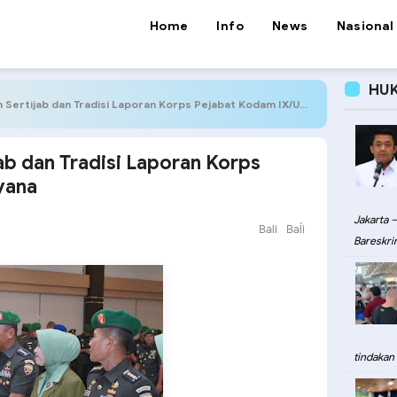
Home
Info
News
Nasional
HU
ertijab dan Tradisi Laporan Korps Pejabat Kodam IX/Udayana
b dan Tradisi Laporan Korps
yana
Jakarta –
Bali
Baĺi
Bareskri
tindakan 