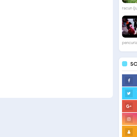
racun (j
pencuria
SO