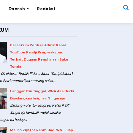
Daerah
Redaksi
KUM
Bareskrim Periksa Admin Kanal
YouTube Pandji Pragiwaksono
Terkait Dugaan Penghinaan Suku
Toraja
 Direktorat Tindak Pidana Siber (Dittipidsiber)
m Polri memeriksa seorang saksi...
Langgar Izin Tinggal, WNA Asal Turki
Dipulangkan Imigrasi Singaraja
Badung – Kantor Imigrasi Kelas II TPI
Singaraja kembali melaksanakan
tegas terhadap...
Mauro Zijlstra Resmi Jadi WNI, Siap