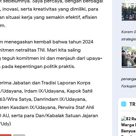
at sebelumnya. Saya percaya, dengan berbagai
ovasi, serta kreativitas yang dimiliki, para
 situasi kerja yang semakin efektif, efisien
am.
Korem 08
strategis.
m menegaskan kembali bahwa tahun 2024
tmen netralitas TNI. Mari kita saling
teguh komitmen ini dan menjauh dari upaya-
pada kepentingan politik praktis.
penangan
Terima Jabatan dan Tradisi Laporan Korps
Forkopim
/Udayana, Irdam IX/Udayana, Kapok Sahli
63/Wira Satya, Danrindam IX/Udayana,
TR
ten Kasdam IX/Udayana, Perwira Staf Ahli
 AU, serta para Dan/Kabalak Satuan Jajaran
/Udy)