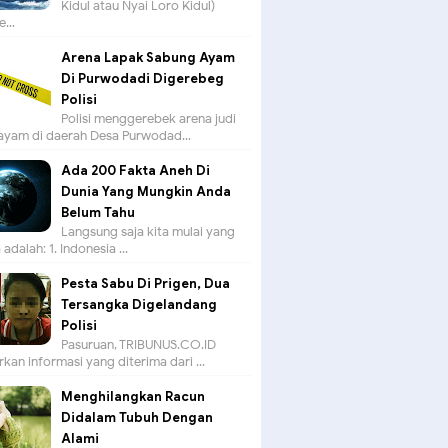
Kidul atau Nyai Loro Kidul)
...
Arena Lapak Sabung Ayam
Di Purwodadi Digerebeg
Polisi
Polisi menggerebek arena judi
ayam di daerah Desa Purwodad...
Ada 200 Fakta Aneh Di
Dunia Yang Mungkin Anda
Belum Tahu
Langsung saja kita mulai yang
adalah: 1. Indonesia ...
Pesta Sabu Di Prigen, Dua
Tersangka Digelandang
Polisi
Pasuruan, TRIBUNUS.CO.ID -
kan informasi yang diterima dari ...
Menghilangkan Racun
Didalam Tubuh Dengan
Alami