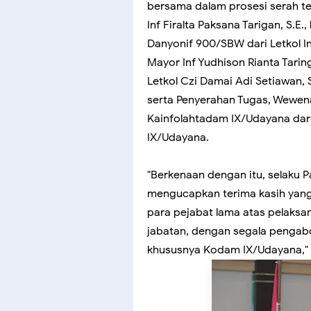
bersama dalam prosesi serah te
Inf Firalta Paksana Tarigan, S.E.
Danyonif 900/SBW dari Letkol In
Mayor Inf Yudhison Rianta Tarin
Letkol Czi Damai Adi Setiawan, S
serta Penyerahan Tugas, Wewe
Kainfolahtadam IX/Udayana dari
IX/Udayana.
"Berkenaan dengan itu, selaku
mengucapkan terima kasih yang 
para pejabat lama atas pelak
jabatan, dengan segala pengab
khususnya Kodam IX/Udayana,"