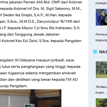
rima jabatan Pamen Ahli Bid. OMP dari Kolonel
strategis.
, kepada Kolonel Inf Drs. M. Sigit Saksono, M.M.,
f Deden Ika Drajat, S.A.P., M.Han. kepada
gan, S.Sos., M.M.D.S., Danyonzipur 18/YKR dari
.I.P. kepada Mayor Czi Ibnu Ria Indrawan, S.H.
nang dan Tanggung Jawab Jabatan
Pemasyar
langsung.
 Kolonel Kav Ezi Zaini, S.Sos. kepada Pangdam
NA
 Pangdam IX/Udayana maupun pribadi, saya
tulus serta penghargaan yang tinggi, kepada
sanaan tugasnya selama mengemban amanah
dian dan dedikasi yang besar kepada TNI AD
 ucap Pangdam.
TNI Man
Kodim...