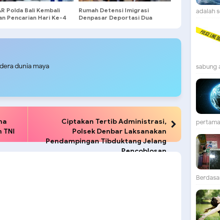
R Polda Bali Kembali
Rumah Detensi Imigrasi
adalah se
an Pencarian Hari Ke-4
Denpasar Deportasi Dua
n KMP Tunu Pratama
Warga Negara Asing Karena
Overstay
udera dunia maya
sabung 
na
Ciptakan Tertib Administrasi,
pertama 
 TNI
Polsek Denbar Laksanakan
Pendampingan Tibduktang Jelang
Pencoblosan
Berdasar