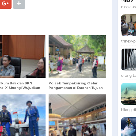
rusak us
trihexypi
orang ta
kum Bali dan BKN
Polsek Tampaksiring Gelar
al X Sinergi Wujudkan
Pengamanan di Daerah Tujuan
canaan ASN yang
Wisata Cagar Budaya Pura
tif dan Terukur
Tirta Empul
hilang d