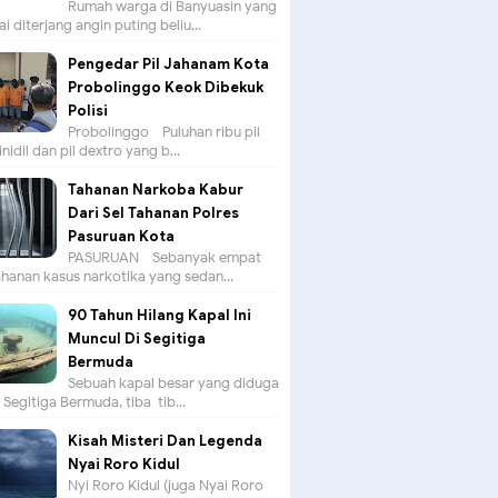
Rumah warga di Banyuasin yang
ai diterjang angin puting beliu...
Pengedar Pil Jahanam Kota
Probolinggo Keok Dibekuk
Polisi
Probolinggo - Puluhan ribu pil
nidil dan pil dextro yang b...
Tahanan Narkoba Kabur
Dari Sel Tahanan Polres
Pasuruan Kota
PASURUAN - Sebanyak empat
hanan kasus narkotika yang sedan...
90 Tahun Hilang Kapal Ini
Muncul Di Segitiga
Bermuda
Sebuah kapal besar yang diduga
i Segitiga Bermuda, tiba-tib...
Kisah Misteri Dan Legenda
Nyai Roro Kidul
Nyi Roro Kidul (juga Nyai Roro