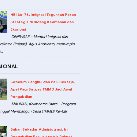
..
HBI ke-76, Imigrasi Teguhkan Peran
Strategis di Bidang Keamanan dan
Ekonomi
DENPASAR – Menteri Imigrasi dan
akatan (Imipas), Agus Andrianto, memimpin
..
SIONAL
Sebelum Cangkul dan Palu Bekerja,
Apel Pagi Satgas TMMD Jadi Awal
Pengabdian
MALINAU, Kalimantan Utara – Program
unggal Membangun Desa (TMMD) Ke-128
Bukan Sekadar Administrasi, Ini
Pengabdian Prajurit untuk Rakyat