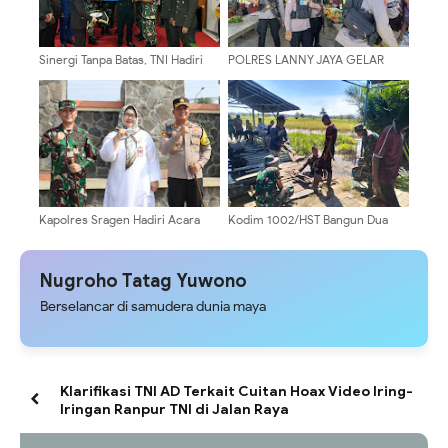
Sinergi Tanpa Batas, TNI Hadiri
POLRES LANNY JAYA GELAR
Upacara Hari Bhayangkara ke-80
PATROLI HARKAMTIBMAS
Wujudkan Malinau Aman dan
JELANG KONVOI PIALA DUNIA
Harmonis
DAN NOBAR PESTA BABI DI TIOM
Kapolres Sragen Hadiri Acara
Kodim 1002/HST Bangun Dua
Hari Santri Nasional 2024,
Jembatan Armco dan Dua
"Menyambung Juang Merengkuh
Jembatan Beton untuk Perkuat
Masa Depan"
Akses Warga
Nugroho Tatag Yuwono
Berselancar di samudera dunia maya
Klarifikasi TNI AD Terkait Cuitan Hoax Video Iring-
Iringan Ranpur TNI di Jalan Raya