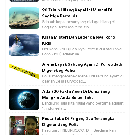
90 Tahun Hilang Kapal Ini Muncul Di
Segitiga Bermuda
Sebuah kapal besar yang diduga hilang di
Segitiga Bermuda, tiba-tib...
Kisah Misteri Dan Legenda Nyai Roro
Kidul
Nyi Roro Kidul (juga Nyai Roro Kidul atau Nyai
Loro Kidul) adalah se...
Arena Lapak Sabung Ayam Di Purwodadi
Digerebeg Polisi
Polisi menggerebek arena judi sabung ayam di
daerah Desa Purwodad...
Ada 200 Fakta Aneh Di Dunia Yang
Mungkin Anda Belum Tahu
Langsung saja kita mulai yang pertama adalah:
1. Indonesia ...
Pesta Sabu Di Prigen, Dua Tersangka
Digelandang Polisi
Pasuruan, TRIBUNUS.CO.ID - Berdasarkan