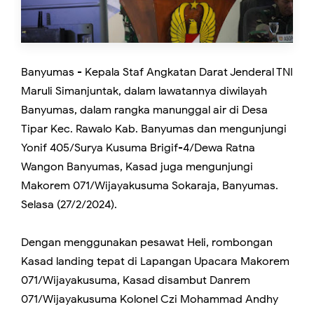
Banyumas - Kepala Staf Angkatan Darat Jenderal TNI
Maruli Simanjuntak, dalam lawatannya diwilayah
Banyumas, dalam rangka manunggal air di Desa
Tipar Kec. Rawalo Kab. Banyumas dan mengunjungi
Yonif 405/Surya Kusuma Brigif-4/Dewa Ratna
Wangon Banyumas, Kasad juga mengunjungi
Makorem 071/Wijayakusuma Sokaraja, Banyumas.
Selasa (27/2/2024).
Dengan menggunakan pesawat Heli, rombongan
Kasad landing tepat di Lapangan Upacara Makorem
071/Wijayakusuma, Kasad disambut Danrem
071/Wijayakusuma Kolonel Czi Mohammad Andhy