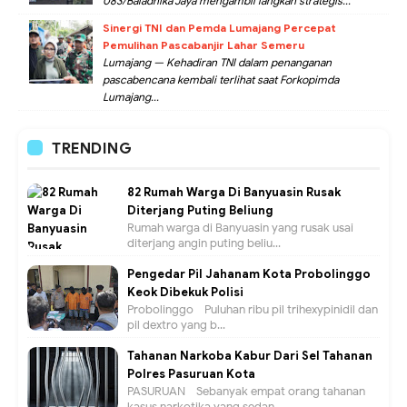
083/Baladhika Jaya mengambil langkah strategis...
Sinergi TNI dan Pemda Lumajang Percepat
Pemulihan Pascabanjir Lahar Semeru
Lumajang — Kehadiran TNI dalam penanganan
pascabencana kembali terlihat saat Forkopimda
Lumajang...
TRENDING
82 Rumah Warga Di Banyuasin Rusak
Diterjang Puting Beliung
Rumah warga di Banyuasin yang rusak usai
diterjang angin puting beliu...
Pengedar Pil Jahanam Kota Probolinggo
Keok Dibekuk Polisi
Probolinggo - Puluhan ribu pil trihexypinidil dan
pil dextro yang b...
Tahanan Narkoba Kabur Dari Sel Tahanan
Polres Pasuruan Kota
PASURUAN - Sebanyak empat orang tahanan
kasus narkotika yang sedan...