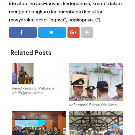
ide atau inovasi-inovasi kedepannya, kreatif dalam
mengembangkan dan membantu kesulitan
masyarakat sekelilingnya”, ungkapnya. (*)
SHARE
SHARE
Related Posts
Kasad Kunjungi Makorem
071/Wijayakusuma
42 Personel Polres Yahukimo,
Satgas ODC, dan Brimob Resmi
Naik Pangkat, Kapolres: Jadikan
Amanah untuk Meningkatkan
Pengabdian kepada Masyarakat. ‎