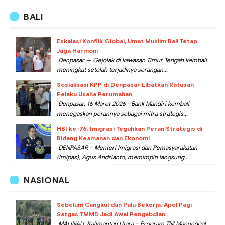
BALI
Eskalasi Konflik Global, Umat Muslim Bali Tetap
Jaga Harmoni
Denpasar — Gejolak di kawasan Timur Tengah kembali
meningkat setelah terjadinya serangan...
Sosialisasi KPP di Denpasar Libatkan Ratusan
Pelaku Usaha Perumahan
Denpasar, 16 Maret 2026 - Bank Mandiri kembali
menegaskan perannya sebagai mitra strategis...
HBI ke-76, Imigrasi Teguhkan Peran Strategis di
Bidang Keamanan dan Ekonomi
DENPASAR – Menteri Imigrasi dan Pemasyarakatan
(Imipas), Agus Andrianto, memimpin langsung...
NASIONAL
Sebelum Cangkul dan Palu Bekerja, Apel Pagi
Satgas TMMD Jadi Awal Pengabdian
MALINAU, Kalimantan Utara – Program TNI Manunggal