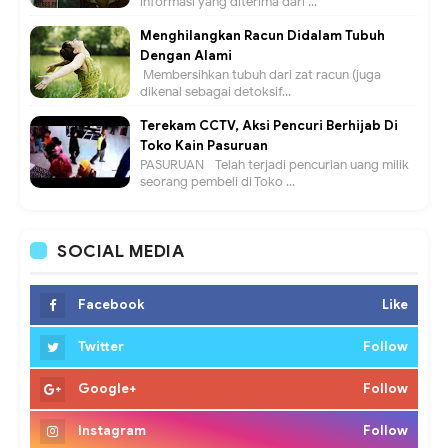
informasi yang diterima dari ...
Menghilangkan Racun Didalam Tubuh
Dengan Alami
Membersihkan tubuh dari zat racun (juga
dikenal sebagai detoksif...
Terekam CCTV, Aksi Pencuri Berhijab Di
Toko Kain Pasuruan
PASURUAN - Telah terjadi pencurian uang milik
seorang pembeli di Toko ...
SOCIAL MEDIA
Facebook
Like
Twitter
Follow
Google+
Follow
Instagram
Follow