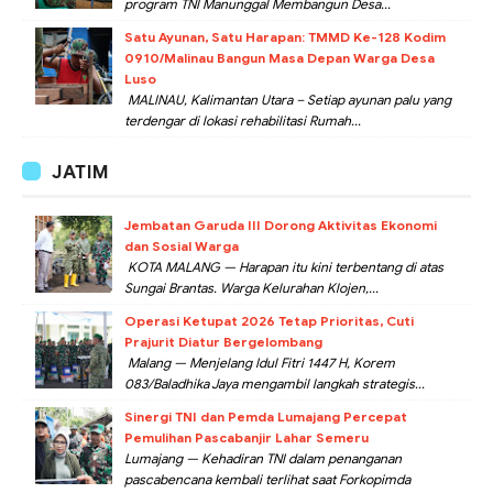
program TNI Manunggal Membangun Desa...
Satu Ayunan, Satu Harapan: TMMD Ke-128 Kodim
0910/Malinau Bangun Masa Depan Warga Desa
Luso
MALINAU, Kalimantan Utara – Setiap ayunan palu yang
terdengar di lokasi rehabilitasi Rumah...
JATIM
Jembatan Garuda III Dorong Aktivitas Ekonomi
dan Sosial Warga
KOTA MALANG — Harapan itu kini terbentang di atas
Sungai Brantas. Warga Kelurahan Klojen,...
Operasi Ketupat 2026 Tetap Prioritas, Cuti
Prajurit Diatur Bergelombang
Malang — Menjelang Idul Fitri 1447 H, Korem
083/Baladhika Jaya mengambil langkah strategis...
Sinergi TNI dan Pemda Lumajang Percepat
Pemulihan Pascabanjir Lahar Semeru
Lumajang — Kehadiran TNI dalam penanganan
pascabencana kembali terlihat saat Forkopimda