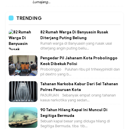
Lumajang...
TRENDING
82 Rumah Warga Di Banyuasin Rusak
Diterjang Puting Beliung
Rumah warga di Banyuasin yang rusak usai
diterjang angin puting beliu...
Pengedar Pil Jahanam Kota Probolinggo
Keok Dibekuk Polisi
Probolinggo - Puluhan ribu pil trihexypinidil dan
pil dextro yang b...
Tahanan Narkoba Kabur Dari Sel Tahanan
Polres Pasuruan Kota
PASURUAN - Sebanyak empat orang tahanan
kasus narkotika yang sedan...
90 Tahun Hilang Kapal Ini Muncul Di
Segitiga Bermuda
Sebuah kapal besar yang diduga hilang di
Segitiga Bermuda, tiba-tib...