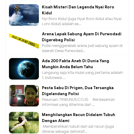
Kisah Misteri Dan Legenda Nyai Roro
Kidul
Nyi Roro Kidul (juga Nyai Roro Kidul atau Nyai
Loro Kidul) adalah se...
Arena Lapak Sabung Ayam Di Purwodadi
Digerebeg Polisi
Polisi menggerebek arena judi sabung ayam di
daerah Desa Purwodad...
Ada 200 Fakta Aneh Di Dunia Yang
Mungkin Anda Belum Tahu
Langsung saja kita mulai yang pertama adalah:
1. Indonesia ...
Pesta Sabu Di Prigen, Dua Tersangka
Digelandang Polisi
Pasuruan, TRIBUNUS.CO.ID - Berdasarkan
informasi yang diterima dari ...
Menghilangkan Racun Didalam Tubuh
Dengan Alami
Membersihkan tubuh dari zat racun (juga
dikenal sebagai detoksif...