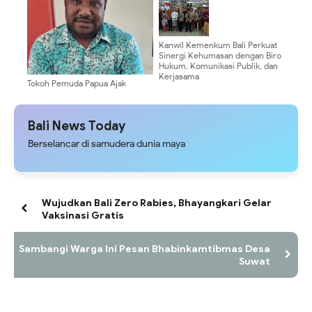
Kanwil Kemenkum Bali Perkuat
Sinergi Kehumasan dengan Biro
Hukum, Komunikasi Publik, dan
Kerjasama
Tokoh Pemuda Papua Ajak
Masyarakat Dukung
Pembangunan dan Jaga
Stabilitas Kamtibmas di Papua
Bali News Today
Berselancar di samudera dunia maya
Wujudkan Bali Zero Rabies, Bhayangkari Gelar
Vaksinasi Gratis
Sambangi Warga Ini Pesan Bhabinkamtibmas Desa
Suwat