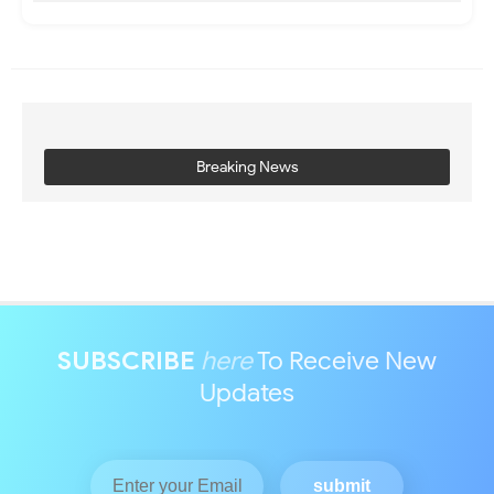
Breaking News
SUBSCRIBE
here
To Receive New
Updates