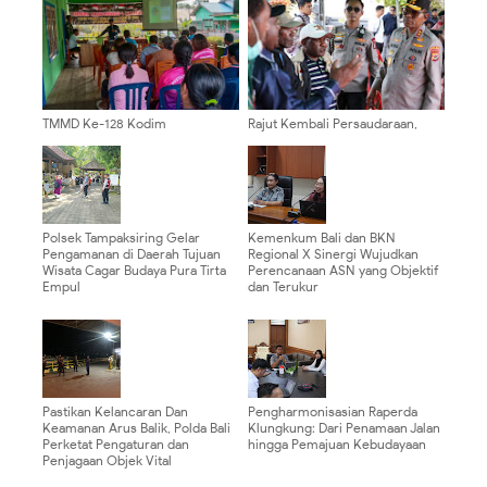
TMMD Ke-128 Kodim
Rajut Kembali Persaudaraan,
0910/Malinau Gelar Penyuluhan
Konflik Wouma–Kurima dan
Perikanan dan Peternakan bagi
Lanny Jaya Berakhir Damai
Warga Desa Luso
Melalui Prosesi Patah Panah
Polsek Tampaksiring Gelar
Kemenkum Bali dan BKN
Pengamanan di Daerah Tujuan
Regional X Sinergi Wujudkan
Wisata Cagar Budaya Pura Tirta
Perencanaan ASN yang Objektif
Empul
dan Terukur
Pastikan Kelancaran Dan
Pengharmonisasian Raperda
Keamanan Arus Balik, Polda Bali
Klungkung: Dari Penamaan Jalan
Perketat Pengaturan dan
hingga Pemajuan Kebudayaan
Penjagaan Objek Vital