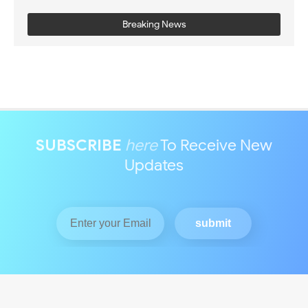
Breaking News
SUBSCRIBE
here
To Receive New
Updates