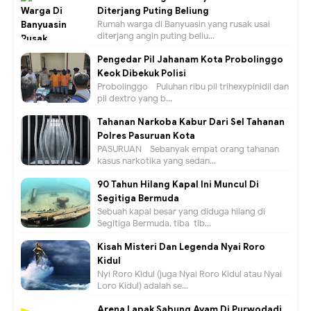
Diterjang Puting Beliung
Rumah warga di Banyuasin yang rusak usai
diterjang angin puting beliu...
Pengedar Pil Jahanam Kota Probolinggo
Keok Dibekuk Polisi
Probolinggo - Puluhan ribu pil trihexypinidil dan
pil dextro yang b...
Tahanan Narkoba Kabur Dari Sel Tahanan
Polres Pasuruan Kota
PASURUAN - Sebanyak empat orang tahanan
kasus narkotika yang sedan...
90 Tahun Hilang Kapal Ini Muncul Di
Segitiga Bermuda
Sebuah kapal besar yang diduga hilang di
Segitiga Bermuda, tiba-tib...
Kisah Misteri Dan Legenda Nyai Roro
Kidul
Nyi Roro Kidul (juga Nyai Roro Kidul atau Nyai
Loro Kidul) adalah se...
Arena Lapak Sabung Ayam Di Purwodadi