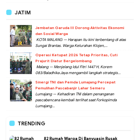
JATIM
Jembatan Garuda III Dorong Aktivitas Ekonomi
dan Sosial Warga
KOTA MALANG — Harapan itu kini terbentang di atas
Sungai Brantas. Warga Kelurahan Klojen,...
Operasi Ketupat 2026 Tetap Prioritas, Cuti
Prajurit Diatur Bergelombang
Malang — Menjelang Idul Fitri 1447 H, Korem
083/Baladhika Jaya mengambil langkah strategis...
Sinergi TNI dan Pemda Lumajang Percepat
Pemulihan Pascabanjir Lahar Semeru
Lumajang — Kehadiran TNI dalam penanganan
pascabencana kembali terlihat saat Forkopimda
Lumajang...
TRENDING
82 Rumah Warga Di Banyuasin Rusak