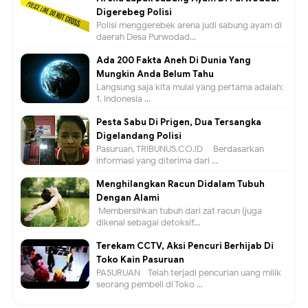
Digerebeg Polisi
Polisi menggerebek arena judi sabung ayam di
daerah Desa Purwodad...
Ada 200 Fakta Aneh Di Dunia Yang
Mungkin Anda Belum Tahu
Langsung saja kita mulai yang pertama adalah:
1. Indonesia ...
Pesta Sabu Di Prigen, Dua Tersangka
Digelandang Polisi
Pasuruan, TRIBUNUS.CO.ID - Berdasarkan
informasi yang diterima dari ...
Menghilangkan Racun Didalam Tubuh
Dengan Alami
Membersihkan tubuh dari zat racun (juga
dikenal sebagai detoksif...
Terekam CCTV, Aksi Pencuri Berhijab Di
Toko Kain Pasuruan
PASURUAN - Telah terjadi pencurian uang milik
seorang pembeli di Toko ...