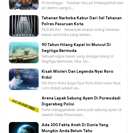
Probolinggo - Puluhan ribu pil trihexypinidil dan
pil dextro yang b...
Tahanan Narkoba Kabur Dari Sel Tahanan
Polres Pasuruan Kota
PASURUAN - Sebanyak empat orang tahanan
kasus narkotika yang sedan...
90 Tahun Hilang Kapal Ini Muncul Di
Segitiga Bermuda
Sebuah kapal besar yang diduga hilang di
Segitiga Bermuda, tiba-tib...
Kisah Misteri Dan Legenda Nyai Roro
Kidul
Nyi Roro Kidul (juga Nyai Roro Kidul atau Nyai
Loro Kidul) adalah se...
Arena Lapak Sabung Ayam Di Purwodadi
Digerebeg Polisi
Polisi menggerebek arena judi sabung ayam di
daerah Desa Purwodad...
Ada 200 Fakta Aneh Di Dunia Yang
Mungkin Anda Belum Tahu