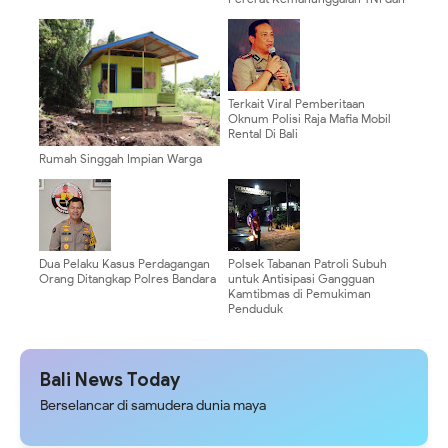
Rakyat, Babinsa Koramil 0910-
03/Malinau Kota Aktif
Laksanakan Komsos di Wilayah
Binaan
Terkait Viral Pemberitaan
Oknum Polisi Raja Mafia Mobil
Rental Di Bali
Rumah Singgah Impian Warga
Desa Luso Kini Terwujud Melalui
TMMD Ke-128 Kodim 0910/Mln
Dua Pelaku Kasus Perdagangan
Polsek Tabanan Patroli Subuh
Orang Ditangkap Polres Bandara
untuk Antisipasi Gangguan
Kamtibmas di Pemukiman
Penduduk
Bali News Today
Berselancar di samudera dunia maya