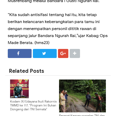
Musrenbang melalui Bandara I Gusti Ngurah Rai.
“Kita sudah antisifasi tentang hal itu, kita tetap
berikan kelancaran keberangkatan para tamu ini
dengan menempatkan personil dititik rawan di
sepanjang jalur Bandara Ngurah Rai,”ujar Kabag Ops
Made Berata. (hms23)
SHARE
SHARE
Related Posts
Kodam IX/Udayana Ikuti Rakornis
TMMD ke 117, "Program Ini Bukan
Dongeng dari TNI Semata"
Pererat Kemanunggalan TNI dan