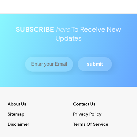
SUBSCRIBE
here
To Receive New
Updates
About Us
Contact Us
Sitemap
Privacy Policy
Disclaimer
Terms Of Service