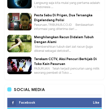
Langsung saja kita mulai yang pertama adalah:
1. Indonesia ...
Pesta Sabu Di Prigen, Dua Tersangka
Digelandang Polisi
Pasuruan, TRIBUNUS.CO.ID - Berdasarkan
informasi yang diterima dari ...
Menghilangkan Racun Didalam Tubuh
Dengan Alami
Membersihkan tubuh dari zat racun (juga
dikenal sebagai detoksif...
Terekam CCTV, Aksi Pencuri Berhijab Di
Toko Kain Pasuruan
PASURUAN - Telah terjadi pencurian uang milik
seorang pembeli di Toko ...
SOCIAL MEDIA
Facebook
Like