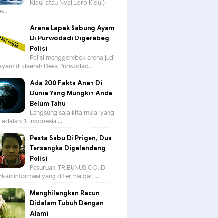
Kidul atau Nyai Loro Kidul)
...
Arena Lapak Sabung Ayam
Di Purwodadi Digerebeg
Polisi
Polisi menggerebek arena judi
ayam di daerah Desa Purwodad...
Ada 200 Fakta Aneh Di
Dunia Yang Mungkin Anda
Belum Tahu
Langsung saja kita mulai yang
adalah: 1. Indonesia ...
Pesta Sabu Di Prigen, Dua
Tersangka Digelandang
Polisi
Pasuruan, TRIBUNUS.CO.ID -
kan informasi yang diterima dari ...
Menghilangkan Racun
Didalam Tubuh Dengan
Alami