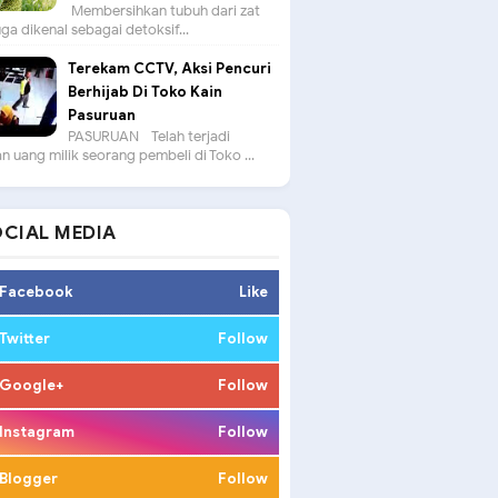
Membersihkan tubuh dari zat
uga dikenal sebagai detoksif...
Terekam CCTV, Aksi Pencuri
Berhijab Di Toko Kain
Pasuruan
PASURUAN - Telah terjadi
n uang milik seorang pembeli di Toko ...
CIAL MEDIA
Facebook
Like
Twitter
Follow
Google+
Follow
Instagram
Follow
Blogger
Follow