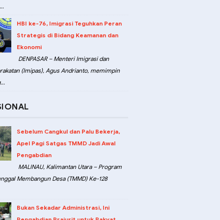
..
HBI ke-76, Imigrasi Teguhkan Peran
Strategis di Bidang Keamanan dan
Ekonomi
DENPASAR – Menteri Imigrasi dan
akatan (Imipas), Agus Andrianto, memimpin
..
SIONAL
Sebelum Cangkul dan Palu Bekerja,
Apel Pagi Satgas TMMD Jadi Awal
Pengabdian
MALINAU, Kalimantan Utara – Program
unggal Membangun Desa (TMMD) Ke-128
Bukan Sekadar Administrasi, Ini
Pengabdian Prajurit untuk Rakyat