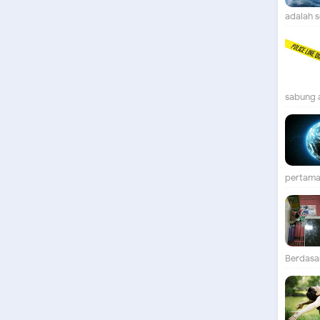
adalah se
sabung 
pertama 
Berdasar