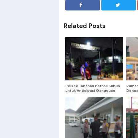
SHARE
SHARE
Related Posts
Polsek Tabanan Patroli Subuh
Rumah
untuk Antisipasi Gangguan
Denpa
Kamtibmas di Pemukiman
Warga
Penduduk
Overs