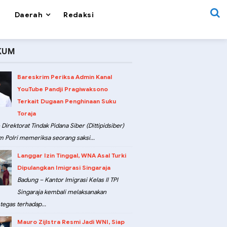
Daerah
Redaksi
KUM
Bareskrim Periksa Admin Kanal
YouTube Pandji Pragiwaksono
Terkait Dugaan Penghinaan Suku
Toraja
 Direktorat Tindak Pidana Siber (Dittipidsiber)
m Polri memeriksa seorang saksi...
Langgar Izin Tinggal, WNA Asal Turki
Dipulangkan Imigrasi Singaraja
Badung – Kantor Imigrasi Kelas II TPI
Singaraja kembali melaksanakan
tegas terhadap...
Mauro Zijlstra Resmi Jadi WNI, Siap