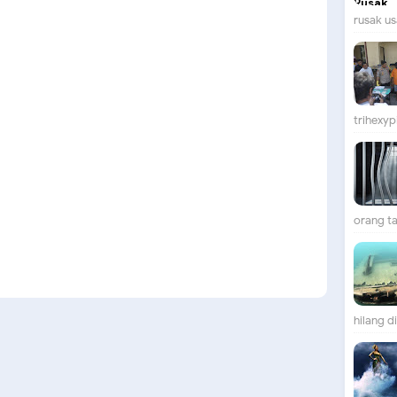
rusak us
trihexypi
orang ta
hilang d