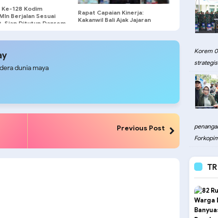
Ke-128 Kodim
Rapat Capaian Kinerja:
Mln Berjalan Sesuai
Kakanwil Bali Ajak Jajaran
t, Siap Ditutup Danrem
Jaga Komitmen dan
harajalila
Integritas
Korem 08
ay
strategis.
udera dunia maya
penangan
Previous Post
Forkopim
TR