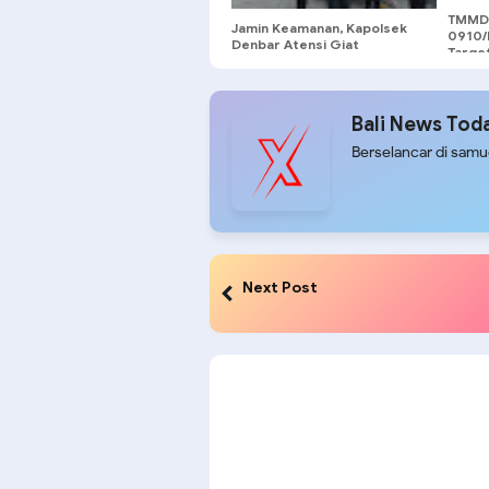
TMMD 
Jamin Keamanan, Kapolsek
0910/
Denbar Atensi Giat
Targe
Kebaktian Minggu Di GMS
092/Ma
Bali
Bali News Tod
Berselancar di sam
Next Post