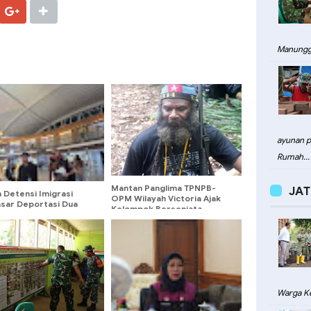
Manungg
ayunan pa
Rumah...
Mantan Panglima TPNPB-
JAT
 Detensi Imigrasi
OPM Wilayah Victoria Ajak
sar Deportasi Dua
Kelompok Bersenjata
 Negara Asing Karena
Kembali ke NKRI dan Dorong
tay
Dialog Damai di Papua
Warga Ke