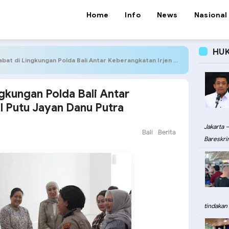
Home
Info
News
Nasional
HU
di Lingkungan Polda Bali Antar Keberangkatan Irjen Pol Putu Jayan Danu Putra
ngkungan Polda Bali Antar
l Putu Jayan Danu Putra
Jakarta –
Bali
Berita
Bareskri
tindakan 