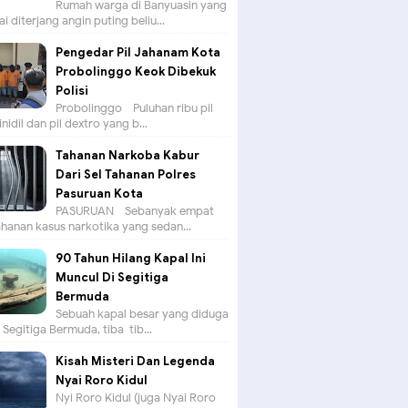
Rumah warga di Banyuasin yang
ai diterjang angin puting beliu...
Pengedar Pil Jahanam Kota
Probolinggo Keok Dibekuk
Polisi
Probolinggo - Puluhan ribu pil
nidil dan pil dextro yang b...
Tahanan Narkoba Kabur
Dari Sel Tahanan Polres
Pasuruan Kota
PASURUAN - Sebanyak empat
hanan kasus narkotika yang sedan...
90 Tahun Hilang Kapal Ini
Muncul Di Segitiga
Bermuda
Sebuah kapal besar yang diduga
i Segitiga Bermuda, tiba-tib...
Kisah Misteri Dan Legenda
Nyai Roro Kidul
Nyi Roro Kidul (juga Nyai Roro