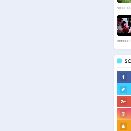
racun (j
pencuria
SO