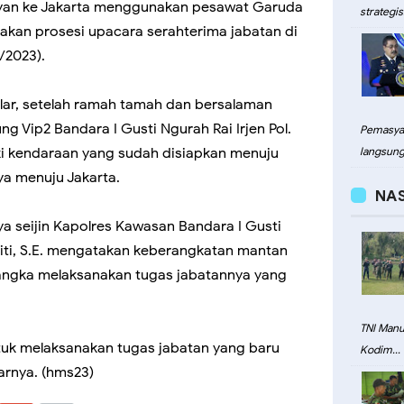
Jayan ke Jakarta menggunakan pesawat Garuda
strategis.
nakan prosesi upacara serahterima jabatan di
/2023).
lar, setelah ramah tamah dan bersalaman
 Vip2 Bandara I Gusti Ngurah Rai Irjen Pol.
Pemasyar
ki kendaraan yang sudah disiapkan menuju
langsung.
a menuju Jakarta.
NA
 seijin Kapolres Kawasan Bandara I Gusti
iti, S.E. mengatakan keberangkatan mantan
rangka melaksanakan tugas jabatannya yang
TNI Man
ntuk melaksanakan tugas jabatan yang baru
Kodim...
jarnya. (hms23)