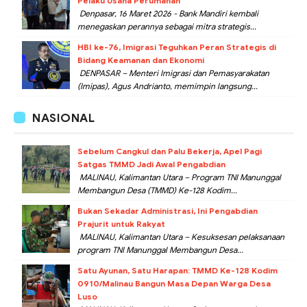
Pelaku Usaha Perumahan
Denpasar, 16 Maret 2026 - Bank Mandiri kembali
menegaskan perannya sebagai mitra strategis...
HBI ke-76, Imigrasi Teguhkan Peran Strategis di
Bidang Keamanan dan Ekonomi
DENPASAR – Menteri Imigrasi dan Pemasyarakatan
(Imipas), Agus Andrianto, memimpin langsung...
NASIONAL
Sebelum Cangkul dan Palu Bekerja, Apel Pagi
Satgas TMMD Jadi Awal Pengabdian
MALINAU, Kalimantan Utara – Program TNI Manunggal
Membangun Desa (TMMD) Ke-128 Kodim...
Bukan Sekadar Administrasi, Ini Pengabdian
Prajurit untuk Rakyat
MALINAU, Kalimantan Utara – Kesuksesan pelaksanaan
program TNI Manunggal Membangun Desa...
Satu Ayunan, Satu Harapan: TMMD Ke-128 Kodim
0910/Malinau Bangun Masa Depan Warga Desa
Luso