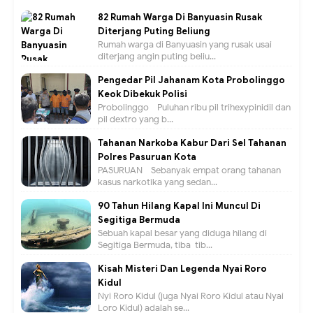
82 Rumah Warga Di Banyuasin Rusak
Diterjang Puting Beliung
Rumah warga di Banyuasin yang rusak usai
diterjang angin puting beliu...
Pengedar Pil Jahanam Kota Probolinggo
Keok Dibekuk Polisi
Probolinggo - Puluhan ribu pil trihexypinidil dan
pil dextro yang b...
Tahanan Narkoba Kabur Dari Sel Tahanan
Polres Pasuruan Kota
PASURUAN - Sebanyak empat orang tahanan
kasus narkotika yang sedan...
90 Tahun Hilang Kapal Ini Muncul Di
Segitiga Bermuda
Sebuah kapal besar yang diduga hilang di
Segitiga Bermuda, tiba-tib...
Kisah Misteri Dan Legenda Nyai Roro
Kidul
Nyi Roro Kidul (juga Nyai Roro Kidul atau Nyai
Loro Kidul) adalah se...