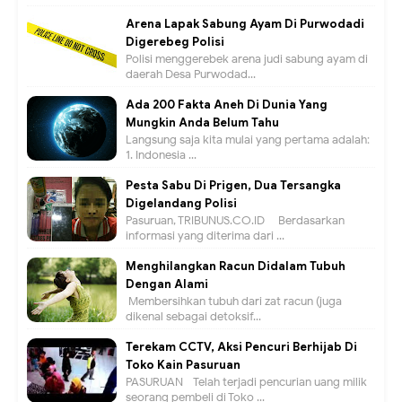
Arena Lapak Sabung Ayam Di Purwodadi
Digerebeg Polisi
Polisi menggerebek arena judi sabung ayam di
daerah Desa Purwodad...
Ada 200 Fakta Aneh Di Dunia Yang
Mungkin Anda Belum Tahu
Langsung saja kita mulai yang pertama adalah:
1. Indonesia ...
Pesta Sabu Di Prigen, Dua Tersangka
Digelandang Polisi
Pasuruan, TRIBUNUS.CO.ID - Berdasarkan
informasi yang diterima dari ...
Menghilangkan Racun Didalam Tubuh
Dengan Alami
Membersihkan tubuh dari zat racun (juga
dikenal sebagai detoksif...
Terekam CCTV, Aksi Pencuri Berhijab Di
Toko Kain Pasuruan
PASURUAN - Telah terjadi pencurian uang milik
seorang pembeli di Toko ...