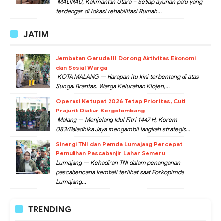
MALINAU, Kalimantan Utara – Setiap ayunan palu yang
terdengar di lokasi rehabilitasi Rumah...
JATIM
Jembatan Garuda III Dorong Aktivitas Ekonomi
dan Sosial Warga
KOTA MALANG — Harapan itu kini terbentang di atas
Sungai Brantas. Warga Kelurahan Klojen,...
Operasi Ketupat 2026 Tetap Prioritas, Cuti
Prajurit Diatur Bergelombang
Malang — Menjelang Idul Fitri 1447 H, Korem
083/Baladhika Jaya mengambil langkah strategis...
Sinergi TNI dan Pemda Lumajang Percepat
Pemulihan Pascabanjir Lahar Semeru
Lumajang — Kehadiran TNI dalam penanganan
pascabencana kembali terlihat saat Forkopimda
Lumajang...
TRENDING