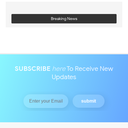
Breaking News
SUBSCRIBE
here
To Receive New
Updates