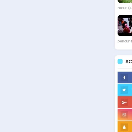
racun (j
pencuria
SO