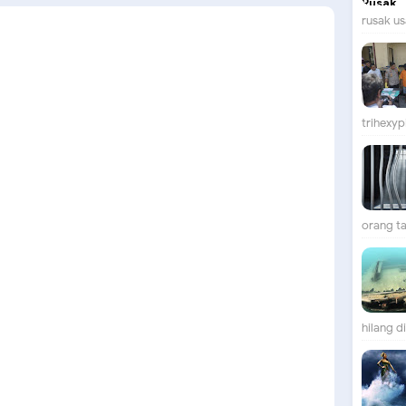
rusak us
trihexypi
orang ta
hilang d