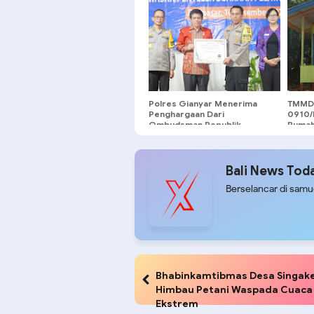
Forest
Polres Gianyar Menerima
TMMD 
Penghargaan Dari
0910/
Ombudsman Republik
Rumah
Indonesia
Besar
Bali News Tod
Berselancar di sam
Bhabinkamtibmas Desa Singak
Himbau Petani Waspada Cuaca
Ekstrem