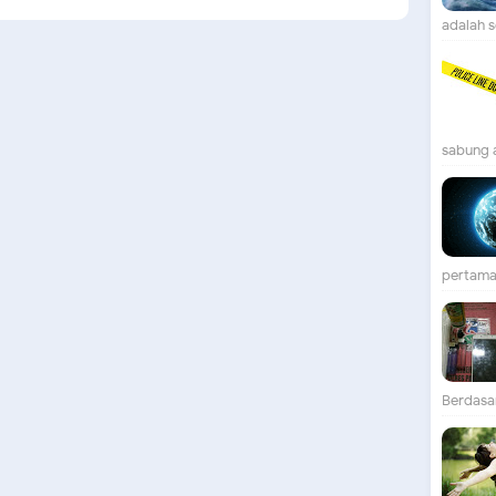
adalah se
sabung 
pertama 
Berdasar