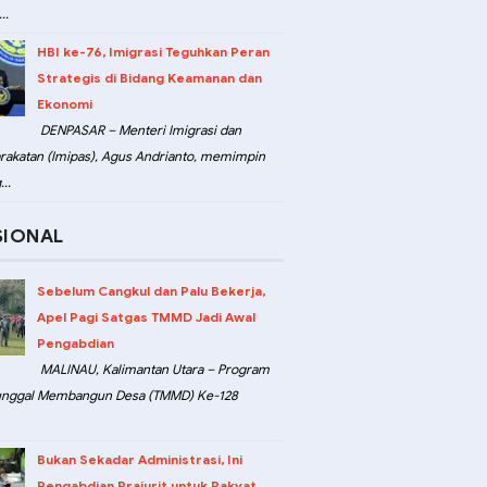
..
HBI ke-76, Imigrasi Teguhkan Peran
Strategis di Bidang Keamanan dan
Ekonomi
DENPASAR – Menteri Imigrasi dan
akatan (Imipas), Agus Andrianto, memimpin
..
SIONAL
Sebelum Cangkul dan Palu Bekerja,
Apel Pagi Satgas TMMD Jadi Awal
Pengabdian
MALINAU, Kalimantan Utara – Program
unggal Membangun Desa (TMMD) Ke-128
Bukan Sekadar Administrasi, Ini
Pengabdian Prajurit untuk Rakyat