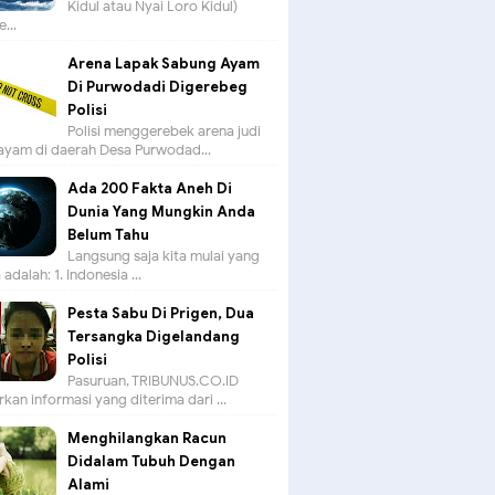
Kidul atau Nyai Loro Kidul)
...
Arena Lapak Sabung Ayam
Di Purwodadi Digerebeg
Polisi
Polisi menggerebek arena judi
ayam di daerah Desa Purwodad...
Ada 200 Fakta Aneh Di
Dunia Yang Mungkin Anda
Belum Tahu
Langsung saja kita mulai yang
adalah: 1. Indonesia ...
Pesta Sabu Di Prigen, Dua
Tersangka Digelandang
Polisi
Pasuruan, TRIBUNUS.CO.ID -
kan informasi yang diterima dari ...
Menghilangkan Racun
Didalam Tubuh Dengan
Alami