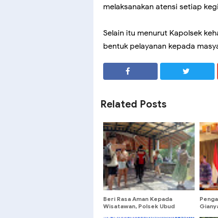
melaksanakan atensi setiap keg
Selain itu menurut Kapolsek ke
bentuk pelayanan kepada masyar
SHARE
SHARE
Related Posts
Beri Rasa Aman Kepada
Penga
Wisatawan, Polsek Ubud
Gianya
Patroli sasar DTW Monkey
Denpa