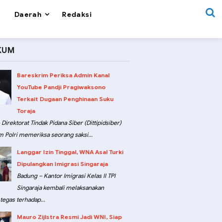
Daerah
Redaksi
KUM
Bareskrim Periksa Admin Kanal
YouTube Pandji Pragiwaksono
Terkait Dugaan Penghinaan Suku
Toraja
 Direktorat Tindak Pidana Siber (Dittipidsiber)
m Polri memeriksa seorang saksi...
Langgar Izin Tinggal, WNA Asal Turki
Dipulangkan Imigrasi Singaraja
Badung – Kantor Imigrasi Kelas II TPI
Singaraja kembali melaksanakan
tegas terhadap...
Mauro Zijlstra Resmi Jadi WNI, Siap