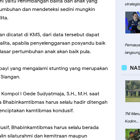
ni yaitu Penimbangan balita dan anak yang
strategis.
tumbuhan dan mendeteksi sedini mungkin
ita.
 dicatat di KMS, dari data tersebut dapat
alita, apabila penyelenggaraan posyandu baik
Pemasyar
asar pertumbuhan anak akan baik pula.
langsung.
NA
 bayi yang mengalami stunting yang merupakan
 Siangan.
 Kompol I Gede Sudyatmaja, S.H., M.H. saat
 Bhabinkamtibmas harus selalu hadir ditengah
nciptakan kamtibmas kondusif.
TNI Man
Kodim...
sif, Bhabinkamtibmas harus selalu berada
lin silaturahmi dan kemitraan maupun