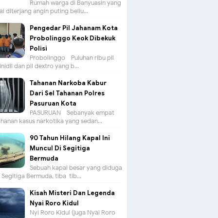
Rumah warga di Banyuasin yang
ai diterjang angin puting beliu...
Pengedar Pil Jahanam Kota
Probolinggo Keok Dibekuk
Polisi
Probolinggo - Puluhan ribu pil
nidil dan pil dextro yang b...
Tahanan Narkoba Kabur
Dari Sel Tahanan Polres
Pasuruan Kota
PASURUAN - Sebanyak empat
hanan kasus narkotika yang sedan...
90 Tahun Hilang Kapal Ini
Muncul Di Segitiga
Bermuda
Sebuah kapal besar yang diduga
i Segitiga Bermuda, tiba-tib...
Kisah Misteri Dan Legenda
Nyai Roro Kidul
Nyi Roro Kidul (juga Nyai Roro