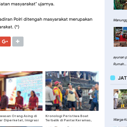
iatan masyarakat" ujarnya.
hadiran Polri ditengah masyarakat merupakan
Manungg
akat. (*)
ayunan pa
Rumah...
JAT
wasan Orang Asing di
Kronologi Peristiwa Boat
Warga Ke
r Diperketat, Imigrasi
Terbalik di Pantai Keramas,
sar Gandeng Desa
Ini Penjelasan Polres Gianyar