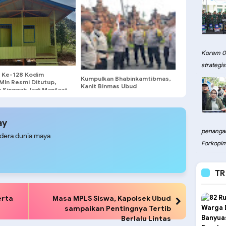
Korem 08
strategis.
Ke-128 Kodim
Kumpulkan Bhabinkamtibmas,
Mln Resmi Ditutup,
Kanit Binmas Ubud
 Singgah Jadi Manfaat
Sampaikan Program Kerja
 bagi Warga Desa Luso
Prioritas
ay
penangan
udera dunia maya
Forkopim
TR
erta
Masa MPLS Siswa, Kapolsek Ubud
sampaikan Pentingnya Tertib
Berlalu Lintas