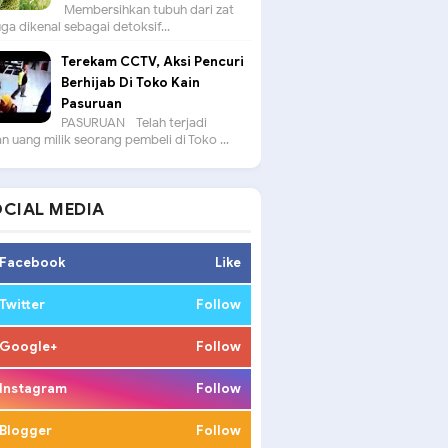
Membersihkan tubuh dari zat
uga dikenal sebagai detoksif...
Terekam CCTV, Aksi Pencuri
Berhijab Di Toko Kain
Pasuruan
PASURUAN - Telah terjadi
n uang milik seorang pembeli di Toko ...
CIAL MEDIA
Facebook
Like
Twitter
Follow
Google+
Follow
Instagram
Follow
Blogger
Follow