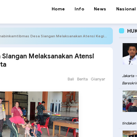
Home
Info
News
Nasional
HU
abinkamtibmas Desa Siangan Melaksanakan Atensi Kegiatan Posyandu Balita
Siangan Melaksanakan Atensi
ta
Jakarta –
Bali
Berita
Gianyar
Bareskri
tindakan 