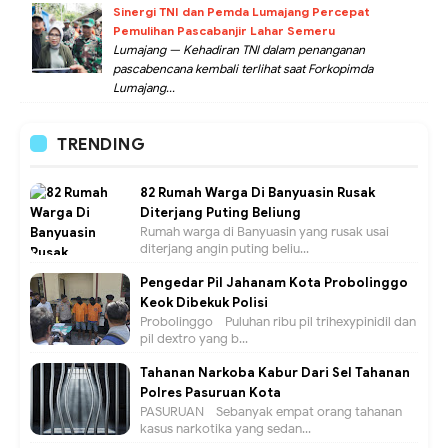
Sinergi TNI dan Pemda Lumajang Percepat
Pemulihan Pascabanjir Lahar Semeru
Lumajang — Kehadiran TNI dalam penanganan
pascabencana kembali terlihat saat Forkopimda
Lumajang...
TRENDING
82 Rumah Warga Di Banyuasin Rusak
Diterjang Puting Beliung
Rumah warga di Banyuasin yang rusak usai
diterjang angin puting beliu...
Pengedar Pil Jahanam Kota Probolinggo
Keok Dibekuk Polisi
Probolinggo - Puluhan ribu pil trihexypinidil dan
pil dextro yang b...
Tahanan Narkoba Kabur Dari Sel Tahanan
Polres Pasuruan Kota
PASURUAN - Sebanyak empat orang tahanan
kasus narkotika yang sedan...