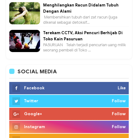
Menghilangkan Racun Didalam Tubuh
Dengan Alami
Membersihkan tubuh dari zat racun (juga
dikenal sebagai detoksif...
Terekam CCTV, Aksi Pencuri Berhijab Di
Toko Kain Pasuruan
PASURUAN - Telah terjadi pencurian uang milik
seorang pembeli di Toko ...
SOCIAL MEDIA
Facebook
Like
Twitter
Follow
Google+
Follow
Instagram
Follow