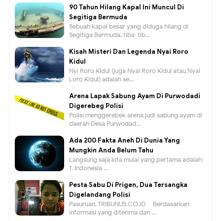
90 Tahun Hilang Kapal Ini Muncul Di
Segitiga Bermuda
Sebuah kapal besar yang diduga hilang di
Segitiga Bermuda, tiba-tib...
Kisah Misteri Dan Legenda Nyai Roro
Kidul
Nyi Roro Kidul (juga Nyai Roro Kidul atau Nyai
Loro Kidul) adalah se...
Arena Lapak Sabung Ayam Di Purwodadi
Digerebeg Polisi
Polisi menggerebek arena judi sabung ayam di
daerah Desa Purwodad...
Ada 200 Fakta Aneh Di Dunia Yang
Mungkin Anda Belum Tahu
Langsung saja kita mulai yang pertama adalah:
1. Indonesia ...
Pesta Sabu Di Prigen, Dua Tersangka
Digelandang Polisi
Pasuruan, TRIBUNUS.CO.ID - Berdasarkan
informasi yang diterima dari ...