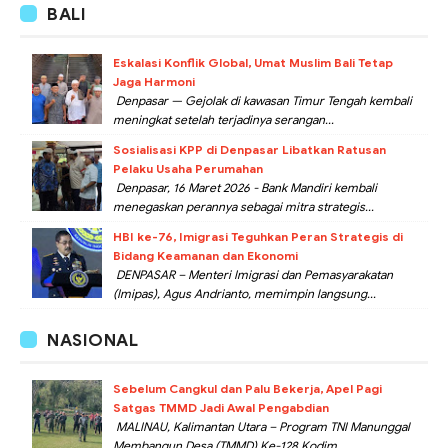
BALI
Eskalasi Konflik Global, Umat Muslim Bali Tetap
Jaga Harmoni
Denpasar — Gejolak di kawasan Timur Tengah kembali
meningkat setelah terjadinya serangan...
Sosialisasi KPP di Denpasar Libatkan Ratusan
Pelaku Usaha Perumahan
Denpasar, 16 Maret 2026 - Bank Mandiri kembali
menegaskan perannya sebagai mitra strategis...
HBI ke-76, Imigrasi Teguhkan Peran Strategis di
Bidang Keamanan dan Ekonomi
DENPASAR – Menteri Imigrasi dan Pemasyarakatan
(Imipas), Agus Andrianto, memimpin langsung...
NASIONAL
Sebelum Cangkul dan Palu Bekerja, Apel Pagi
Satgas TMMD Jadi Awal Pengabdian
MALINAU, Kalimantan Utara – Program TNI Manunggal
Membangun Desa (TMMD) Ke-128 Kodim...