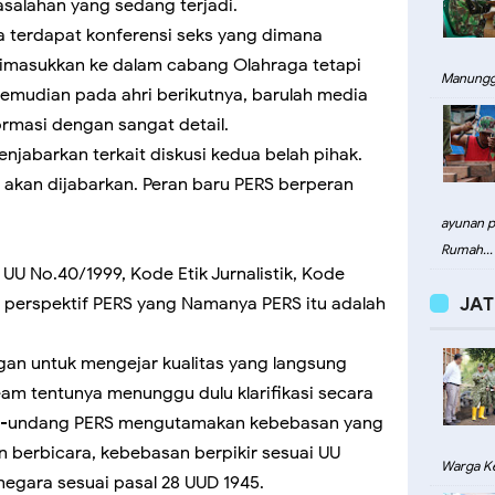
salahan yang sedang terjadi.
a terdapat konferensi seks yang dimana
dimasukkan ke dalam cabang Olahraga tetapi
Manungg
Kemudian pada ahri berikutnya, barulah media
rmasi dengan sangat detail.
abarkan terkait diskusi kedua belah pihak.
akan dijabarkan. Peran baru PERS berperan
ayunan pa
Rumah...
UU No.40/1999, Kode Etik Jurnalistik, Kode
m perspektif PERS yang Namanya PERS itu adalah
JAT
an untuk mengejar kualitas yang langsung
eam tentunya menunggu dulu klarifikasi secara
ng-undang PERS mengutamakan kebebasan yang
n berbicara, kebebasan berpikir sesuai UU
Warga Ke
egara sesuai pasal 28 UUD 1945.