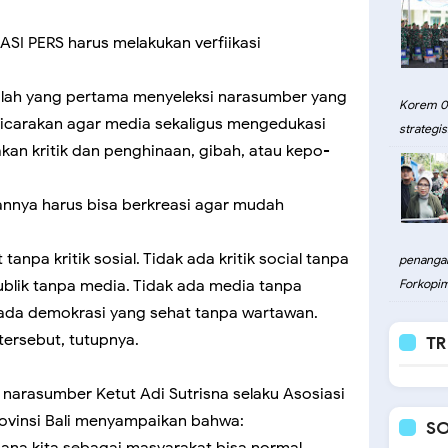
SI PERS harus melakukan verfiikasi
.
lah yang pertama menyeleksi narasumber yang
Korem 08
icarakan agar media sekaligus mengedukasi
strategis.
n kritik dan penghinaan, gibah, atau kepo-
sannya harus bisa berkreasi agar mudah
anpa kritik sosial. Tidak ada kritik social tanpa
penangan
ublik tanpa media. Tidak ada media tanpa
Forkopim
 ada demokrasi yang sehat tanpa wartawan.
tersebut, tutupnya.
TR
 narasumber Ketut Adi Sutrisna selaku Asosiasi
rovinsi Bali menyampaikan bahwa:
SO