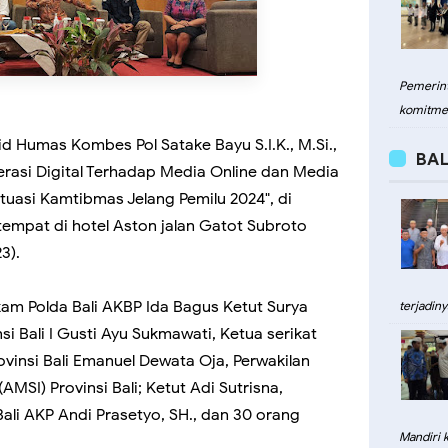
Pemerint
komitme
bid Humas Kombes Pol Satake Bayu S.I.K., M.Si.,
BAL
terasi Digital Terhadap Media Online dan Media
tuasi Kamtibmas Jelang Pemilu 2024", di
rtempat di hotel Aston jalan Gatot Subroto
3).
lkam Polda Bali AKBP Ida Bagus Ketut Surya
terjadiny
si Bali I Gusti Ayu Sukmawati, Ketua serikat
ovinsi Bali Emanuel Dewata Oja, Perwakilan
AMSI) Provinsi Bali; Ketut Adi Sutrisna,
Bali AKP Andi Prasetyo, SH., dan 30 orang
Mandiri 