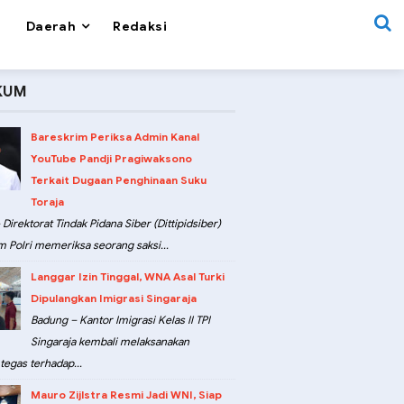
Daerah
Redaksi
KUM
Bareskrim Periksa Admin Kanal
YouTube Pandji Pragiwaksono
Terkait Dugaan Penghinaan Suku
Toraja
 Direktorat Tindak Pidana Siber (Dittipidsiber)
m Polri memeriksa seorang saksi...
Langgar Izin Tinggal, WNA Asal Turki
Dipulangkan Imigrasi Singaraja
Badung – Kantor Imigrasi Kelas II TPI
Singaraja kembali melaksanakan
tegas terhadap...
Mauro Zijlstra Resmi Jadi WNI, Siap