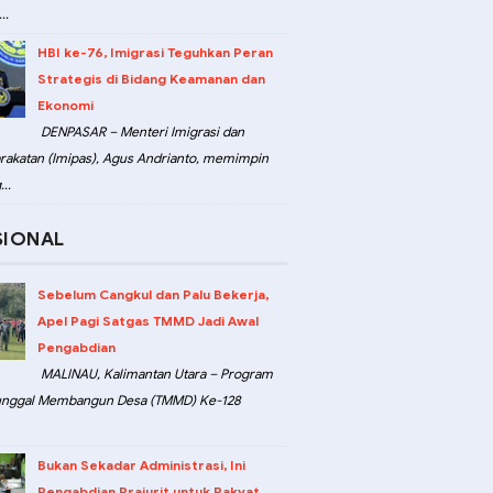
..
HBI ke-76, Imigrasi Teguhkan Peran
Strategis di Bidang Keamanan dan
Ekonomi
DENPASAR – Menteri Imigrasi dan
akatan (Imipas), Agus Andrianto, memimpin
..
SIONAL
Sebelum Cangkul dan Palu Bekerja,
Apel Pagi Satgas TMMD Jadi Awal
Pengabdian
MALINAU, Kalimantan Utara – Program
unggal Membangun Desa (TMMD) Ke-128
Bukan Sekadar Administrasi, Ini
Pengabdian Prajurit untuk Rakyat