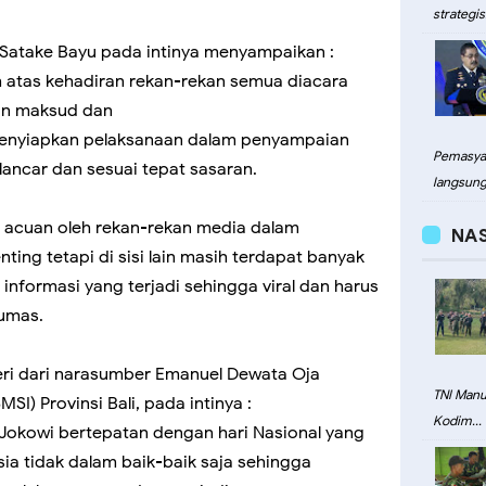
strategis.
Satake Bayu pada intinya menyampaikan :
 atas kehadiran rekan-rekan semua diacara
apun maksud dan
 menyiapkan pelaksanaan dalam penyampaian
Pemasyar
lancar dan sesuai tepat sasaran.
langsung.
i acuan oleh rekan-rekan media dalam
NA
ing tetapi di sisi lain masih terdapat banyak
 informasi yang terjadi sehingga viral dan harus
Humas.
eri dari narasumber Emanuel Dewata Oja
TNI Man
SI) Provinsi Bali, pada intinya :
Kodim...
Jokowi bertepatan dengan hari Nasional yang
a tidak dalam baik-baik saja sehingga