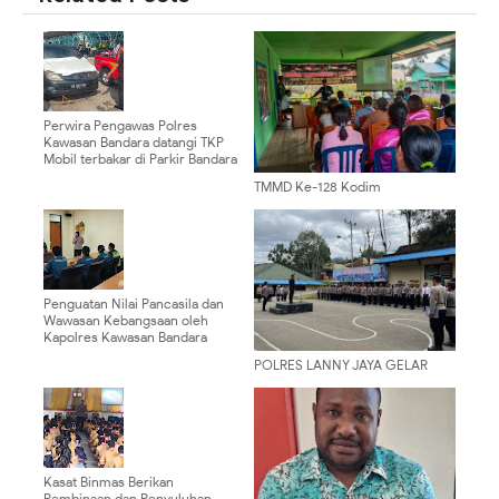
Perwira Pengawas Polres
Kawasan Bandara datangi TKP
Mobil terbakar di Parkir Bandara
TMMD Ke-128 Kodim
0910/Malinau Gelar Penyuluhan
Perikanan dan Peternakan bagi
Warga Desa Luso
Penguatan Nilai Pancasila dan
Wawasan Kebangsaan oleh
Kapolres Kawasan Bandara
POLRES LANNY JAYA GELAR
UPACARA HARI LAHIR
PANCASILA, TEGASKAN NILAI
PANCASILA DALAM
PENGABDIAN
Kasat Binmas Berikan
Pembinaan dan Penyuluhan