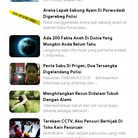
Arena Lapak Sabung Ayam Di Purwodadi
Digerebeg Polisi
Polisi menggerebek arena judi sabung ayam di
daerah Desa Purwodad...
Ada 200 Fakta Aneh Di Dunia Yang
Mungkin Anda Belum Tahu
Langsung saja kita mulai yang pertama adalah:
1. Indonesia ...
Pesta Sabu Di Prigen, Dua Tersangka
Digelandang Polisi
Pasuruan, TRIBUNUS.CO.ID - Berdasarkan
informasi yang diterima dari ...
Menghilangkan Racun Didalam Tubuh
Dengan Alami
Membersihkan tubuh dari zat racun (juga
dikenal sebagai detoksif...
Terekam CCTV, Aksi Pencuri Berhijab Di
Toko Kain Pasuruan
PASURUAN - Telah terjadi pencurian uang milik