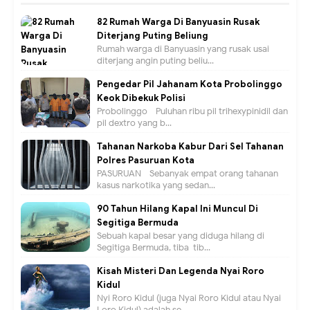
82 Rumah Warga Di Banyuasin Rusak
Diterjang Puting Beliung
Rumah warga di Banyuasin yang rusak usai
diterjang angin puting beliu...
Pengedar Pil Jahanam Kota Probolinggo
Keok Dibekuk Polisi
Probolinggo - Puluhan ribu pil trihexypinidil dan
pil dextro yang b...
Tahanan Narkoba Kabur Dari Sel Tahanan
Polres Pasuruan Kota
PASURUAN - Sebanyak empat orang tahanan
kasus narkotika yang sedan...
90 Tahun Hilang Kapal Ini Muncul Di
Segitiga Bermuda
Sebuah kapal besar yang diduga hilang di
Segitiga Bermuda, tiba-tib...
Kisah Misteri Dan Legenda Nyai Roro
Kidul
Nyi Roro Kidul (juga Nyai Roro Kidul atau Nyai
Loro Kidul) adalah se...