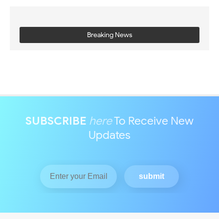
Breaking News
SUBSCRIBE
here
To Receive New
Updates