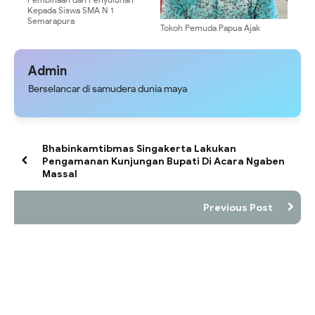
Kepada Siswa SMA N 1
Semarapura
Tokoh Pemuda Papua Ajak
Masyarakat Dukung
Pembangunan dan Jaga
Stabilitas Kamtibmas di Papua
Admin
Berselancar di samudera dunia maya
Bhabinkamtibmas Singakerta Lakukan
Pengamanan Kunjungan Bupati Di Acara Ngaben
Massal
Previous Post